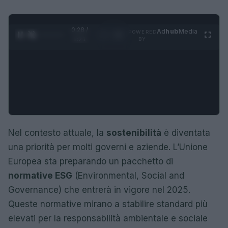
0:29 /
Ad
hub
Media
POWERED
1
/
4
1:21
BY
Nel contesto attuale, la
sostenibilità
è diventata
una priorità per molti governi e aziende. L’Unione
Europea sta preparando un pacchetto di
normative ESG
(Environmental, Social and
Governance) che entrerà in vigore nel 2025.
Queste normative mirano a stabilire standard più
elevati per la responsabilità ambientale e sociale