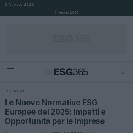
Salta al contenuto
8 Agosto 2026
8 Agosto 2026
⌕
×
⌕
ESG NEWS
Cerca
Le Nuove Normative ESG
Europee del 2025: Impatti e
Opportunità per le Imprese