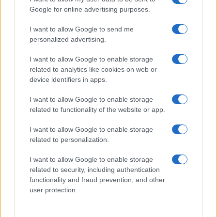
Google for online advertising purposes.
ESG NEWS
I want to allow Google to send me
personalized advertising.
I want to allow Google to enable storage
related to analytics like cookies on web or
device identifiers in apps.
I want to allow Google to enable storage
related to functionality of the website or app.
I want to allow Google to enable storage
related to personalization.
Sanità sarda e transizione verde: tra case della
I want to allow Google to enable storage
comunità, industria farmaceutica e tensioni politiche
related to security, including authentication
Ilaria Galli · 15 Giu 2026
functionality and fraud prevention, and other
user protection.
ESG NEWS