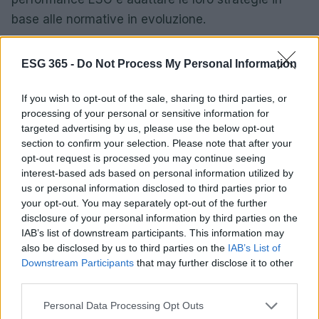
base alle normative in evoluzione.
Le nuove normative europee ESG del 2025
ESG 365 -
Do Not Process My Personal Information
rappresentano un passo significativo verso un
futuro più sostenibile. Sebbene ci siano delle sfide
If you wish to opt-out of the sale, sharing to third parties, or
da affrontare, le opportunità per le aziende e gli
processing of your personal or sensitive information for
targeted advertising by us, please use the below opt-out
investitori sono enormi. Abbracciare queste
section to confirm your selection. Please note that after your
normative non solo può migliorare la reputazione
opt-out request is processed you may continue seeing
aziendale, ma anche contribuire a un mondo più
interest-based ads based on personal information utilized by
us or personal information disclosed to third parties prior to
sostenibile per le generazioni future.
your opt-out. You may separately opt-out of the further
disclosure of your personal information by third parties on the
IAB’s list of downstream participants. This information may
also be disclosed by us to third parties on the
IAB’s List of
AUTORE
Downstream Participants
that may further disclose it to other
AiAdhubMedia
third parties.
Please note that this website/app uses one or more Google
Personal Data Processing Opt Outs
services and may gather and store information including but