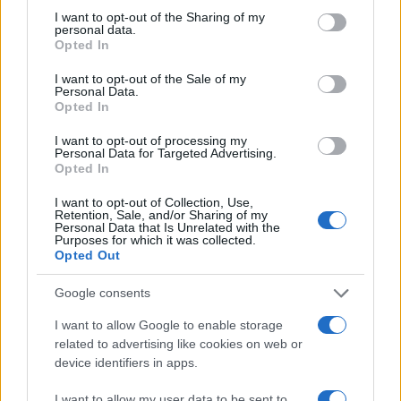
not limited to your visit or usage behaviour. You may click to
I want to opt-out of the Sharing of my
personal data.
grant or deny consent to Google and its third-party tags to
Opted In
use your data for below specified purposes in below Google
consent section.
I want to opt-out of the Sale of my
Personal Data.
Opted In
I want to opt-out of processing my
Personal Data for Targeted Advertising.
Opted In
I want to opt-out of Collection, Use,
Retention, Sale, and/or Sharing of my
Personal Data that Is Unrelated with the
Purposes for which it was collected.
Opted Out
Google consents
I want to allow Google to enable storage
related to advertising like cookies on web or
device identifiers in apps.
Continua a leggere
I want to allow my user data to be sent to