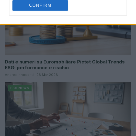
CONFIRM
Dati e numeri su Euromobiliare Pictet Global Trends
ESG: performance e rischio
Andrea Innocenti · 26 Mar 2026
ESG NEWS