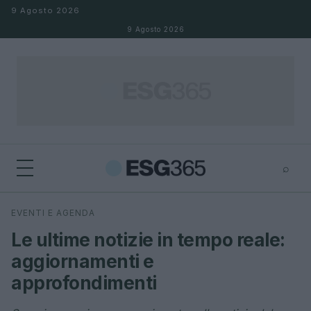
Salta al contenuto
9 Agosto 2026
9 Agosto 2026
⌕
×
⌕
EVENTI E AGENDA
Cerca
Le ultime notizie in tempo reale:
aggiornamenti e
approfondimenti