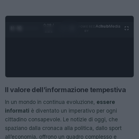
0:29 /
Ad
hub
Media
POWERED
1
/
4
1:21
BY
Il valore dell’informazione tempestiva
In un mondo in continua evoluzione,
essere
informati
è diventato un imperativo per ogni
cittadino consapevole. Le notizie di oggi, che
spaziano dalla cronaca alla politica, dallo sport
all’economia, offrono un quadro complesso e