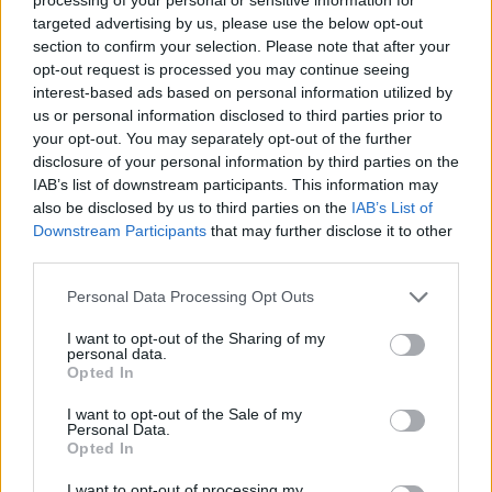
targeted advertising by us, please use the below opt-out
EVENTI E AGENDA
section to confirm your selection. Please note that after your
opt-out request is processed you may continue seeing
interest-based ads based on personal information utilized by
us or personal information disclosed to third parties prior to
your opt-out. You may separately opt-out of the further
disclosure of your personal information by third parties on the
IAB’s list of downstream participants. This information may
also be disclosed by us to third parties on the
IAB’s List of
Downstream Participants
that may further disclose it to other
third parties.
Please note that this website/app uses one or more Google
Personal Data Processing Opt Outs
services and may gather and store information including but
not limited to your visit or usage behaviour. You may click to
I want to opt-out of the Sharing of my
Legambiente celebra l’impegno per l’ambiente e la
personal data.
grant or deny consent to Google and its third-party tags to
legalità a Festambiente 2026
Opted In
use your data for below specified purposes in below Google
Andrea Innocenti · 9 Ago 2026
consent section.
I want to opt-out of the Sale of my
Personal Data.
EVENTI E AGENDA
Opted In
I want to opt-out of processing my