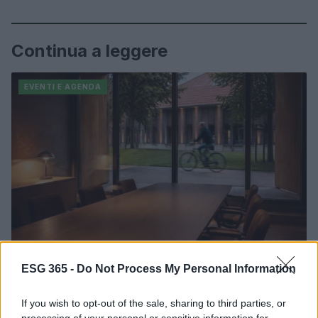
Continua a leggere
EVENTI E AGENDA
ESG 365 -
Do Not Process My Personal Information
Mondovì e Ceva Ospitano la Scuola di Sostenibilità:
Strategie per il Cambiamento
If you wish to opt-out of the sale, sharing to third parties, or
Ilaria Galli · 9 Ago 2026
processing of your personal or sensitive information for