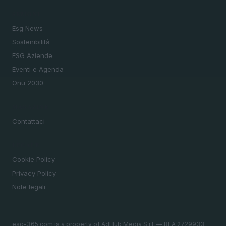
SEZIONI
Esg News
Sostenibilità
ESG Aziende
Eventi e Agenda
Onu 2030
MAGAZINE
Contattaci
LEGALE
Cookie Policy
Privacy Policy
Note legali
esg-365.com is a property of AdHub Media S.r.l. — REA 2729933