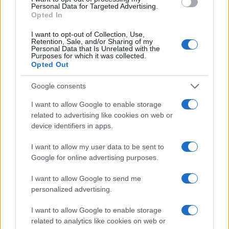
Personal Data for Targeted Advertising.
Opted In
I want to opt-out of Collection, Use,
Retention, Sale, and/or Sharing of my
Personal Data that Is Unrelated with the
Purposes for which it was collected.
Opted Out
Google consents
I want to allow Google to enable storage
related to advertising like cookies on web or
Premiati a Festambiente 2026 per il contrasto alle
device identifiers in apps.
ecomafie e la sostenibilità
Ilaria Galli · 8 Ago 2026
I want to allow my user data to be sent to
Google for online advertising purposes.
I want to allow Google to send me
PIÙ LETTI
personalized advertising.
1
Mondovì e Ceva Ospitano la Scuola di Sostenibilità:
I want to allow Google to enable storage
Strategie per il Cambiamento
related to analytics like cookies on web or