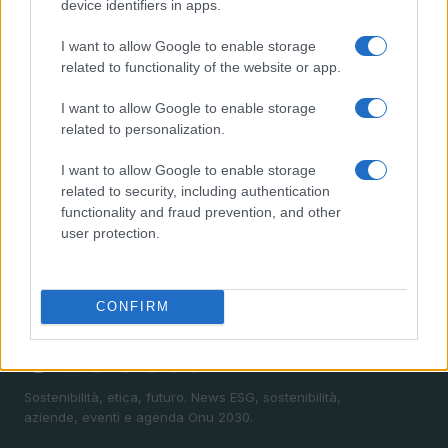
device identifiers in apps.
2
Legambiente celebra l’impegno per l’ambiente e la
legalità a Festambiente 2026
I want to allow Google to enable storage
related to functionality of the website or app.
3
Premiati a Festambiente 2026 per il contrasto alle
ecomafie e la sostenibilità
I want to allow Google to enable storage
4
related to personalization.
Jovanotti e il Jova Summer Party: l’evento che unisce
cultura, divertimento e impegno ambientale
I want to allow Google to enable storage
5
Sostenibilità e musica al Jova Summer Party 2026:
related to security, including authentication
l’innovazione di Seda Packaging
functionality and fraud prevention, and other
user protection.
CONFIRM
Sostenibilità, etica, futuro. News ESG, sostenibilità,
aziende, eventi e agenda Onu 2030.