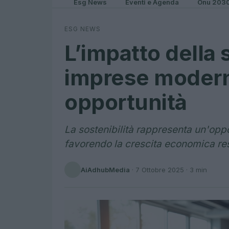
Esg News
Eventi e Agenda
Onu 203
ESG NEWS
L’impatto della s
imprese moderne
opportunità
La sostenibilità rappresenta un'oppo
favorendo la crescita economica res
AiAdhubMedia
·
7 Ottobre 2025
· 3 min