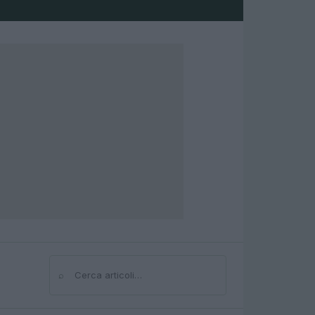
⌕
Cerca