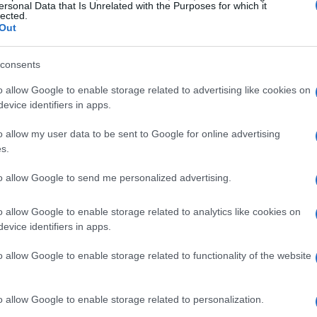
ersonal Data that Is Unrelated with the Purposes for which it
lected.
’uso responsabile delle risorse naturali. L’Unione
Out
iano d’azione per l’economia circolare
, che
e mirate a minimizzare l’impatto ambientale.
consents
o allow Google to enable storage related to advertising like cookies on
evice identifiers in apps.
aziende è l’ottenimento di
certificazioni
o allow my user data to be sent to Google for online advertising
s.
tificazioni attestano non solo il rispetto delle
n
investimento strategico
per migliorare
to allow Google to send me personalized advertising.
empre più attenti alla sostenibilità.
o allow Google to enable storage related to analytics like cookies on
evice identifiers in apps.
lità per le imprese
o allow Google to enable storage related to functionality of the website
 numerosi benefici per le imprese. In primo
re i costi operativi. L’efficienza energetica e la
o allow Google to enable storage related to personalization.
ucono in risparmi significativi. Inoltre, le aziende