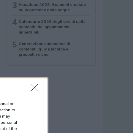
3
Accadueo 2025: il summit cruciale
sulla gestione delle acque
4
Calendario 2025 degli eventi sulla
sostenibilità: appuntamenti
imperdibili
5
Generazione automatica di
contenuti: guida tecnica e
prospettive seo
sonal or
ection to
ou may
 personal
out of the