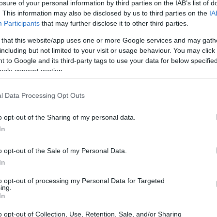
losure of your personal information by third parties on the IAB’s list of
. This information may also be disclosed by us to third parties on the
IA
Participants
that may further disclose it to other third parties.
 that this website/app uses one or more Google services and may gath
including but not limited to your visit or usage behaviour. You may click 
 to Google and its third-party tags to use your data for below specifi
ogle consent section.
l Data Processing Opt Outs
o opt-out of the Sharing of my personal data.
In
o opt-out of the Sale of my Personal Data.
In
 imprese
to opt-out of processing my Personal Data for Targeted
ing.
In
tà sono in continua evoluzione. In molti paesi, le
cifiche relative alla riduzione delle emissioni di
o opt-out of Collection, Use, Retention, Sale, and/or Sharing