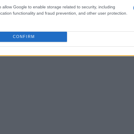
o accedere a
finanziamenti agevolati
e incentivi
o allow Google to enable storage related to security, including
cation functionality and fraud prevention, and other user protection.
zione di tecnologie verdi.
CONFIRM