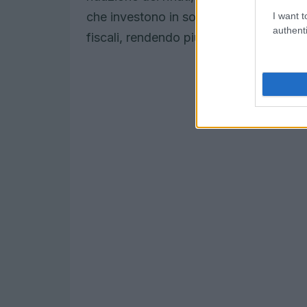
che investono in sostenibilità posson
I want t
authenti
fiscali, rendendo più conveniente l’ado