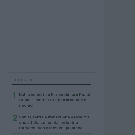
PIÙ LETTI
1
Dati e numeri su Euromobiliare Pictet
Global Trends ESG: performance e
rischio
2
Sanità sarda e transizione verde: tra
case della comunità, industria
farmaceutica e tensioni politiche