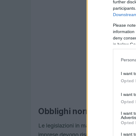
further disc
participants
Downstream 
Please note
information 
deny consent
in below Go
Persona
I want t
Opted 
I want t
Opted 
Obblighi normativi per le
I want 
Advertis
Opted 
Le legislazioni in materia di sostenibili
imprese devono rispettare normative spe
I want t