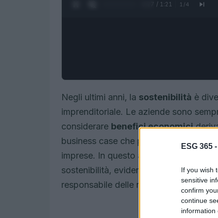
0:28 / 1:21
1
/
4
Negli ultimi anni, la
sostenibilità
è dive
imprenditoriale. Le aziende sono semp
considerare
benefici economici
deriva
business case che può influenzare posi
ESG 365 
imprese. In questo articolo si esploreran
sostenibilità, evidenziando come le im
If you wish 
sensitive in
responsabile delle risorse.
confirm you
continue se
information 