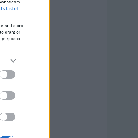
 downstream
B’s List of
er and store
to grant or
ed purposes