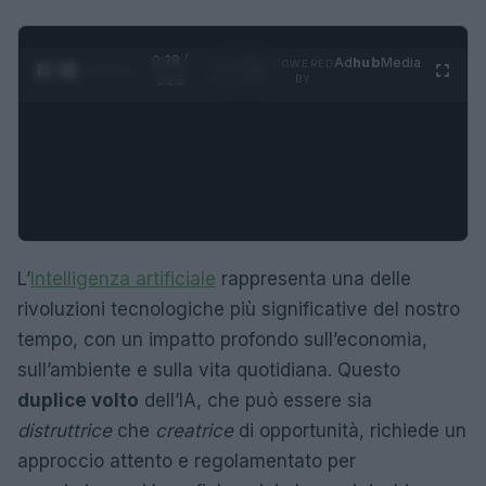
0:29 /
Ad
hub
Media
POWERED
1
/
4
1:23
BY
L’
Intelligenza artificiale
rappresenta una delle
rivoluzioni tecnologiche più significative del nostro
tempo, con un impatto profondo sull’economia,
sull’ambiente e sulla vita quotidiana. Questo
duplice volto
dell’IA, che può essere sia
distruttrice
che
creatrice
di opportunità, richiede un
approccio attento e regolamentato per