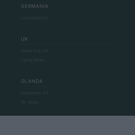
GERMANIA
Investieren24
UK
News Hub UK
Lgbtq News
OLANDA
Investeren 24
NL Newz