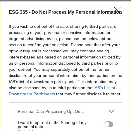
ESG 365 -
Do Not Process My Personal Information
AUTORE
Andrea Innocenti
If you wish to opt-out of the sale, sharing to third parties, or
Andrea Innocenti ha coordinato dall'estero il
processing of your personal or sensitive information for
rientro di una cronista napoletana durante una
targeted advertising by us, please use the below opt-out
crisi diplomatica, gestendo contatti con
section to confirm your selection. Please note that after your
consolati; è corrispondente esteri che
opt-out request is processed you may continue seeing
definisce linee editoriali sulla geopolitica. Nato
interest-based ads based on personal information utilized by
a Napoli, parla dialetto locale e mantiene
us or personal information disclosed to third parties prior to
rapporti con ONG partenopee.
your opt-out. You may separately opt-out of the further
disclosure of your personal information by third parties on the
IAB’s list of downstream participants. This information may
also be disclosed by us to third parties on the
IAB’s List of
Downstream Participants
that may further disclose it to other
third parties.
Please note that this website/app uses one or more Google
Personal Data Processing Opt Outs
services and may gather and store information including but
not limited to your visit or usage behaviour. You may click to
I want to opt-out of the Sharing of my
personal data.
grant or deny consent to Google and its third-party tags to