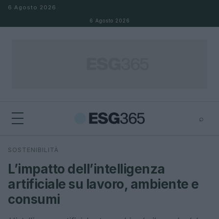
Salta al contenuto
6 Agosto 2026
6 Agosto 2026
⌕
×
⌕
SOSTENIBILITÀ
Cerca
L’impatto dell’intelligenza
artificiale su lavoro, ambiente e
consumi