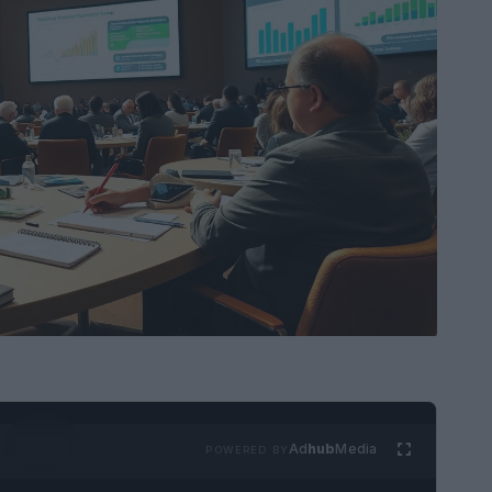
Ad
hub
Media
POWERED BY