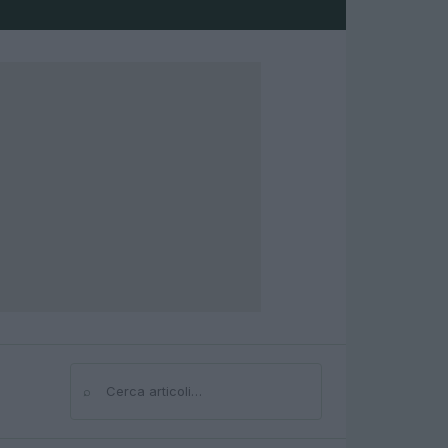
⌕
Cerca