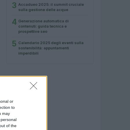
3
Accadueo 2025: il summit cruciale
sulla gestione delle acque
4
Generazione automatica di
contenuti: guida tecnica e
prospettive seo
5
Calendario 2025 degli eventi sulla
sostenibilità: appuntamenti
imperdibili
sonal or
ection to
ou may
 personal
out of the