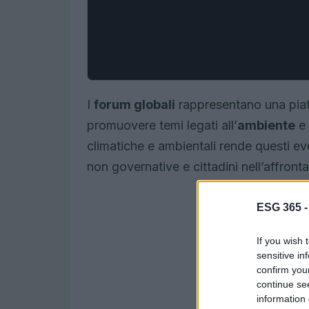
I
forum globali
rappresentano una piat
promuovere temi legati all’
ambiente
e 
climatiche e ambientali rende questi eve
non governative e cittadini nell’affron
ESG 365 
If you wish 
sensitive in
confirm you
continue se
information 