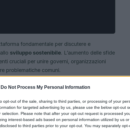
taforma fondamentale per discutere e
allo
sviluppo sostenibile
. L’aumento delle sfide
nti cruciali per unire governi, organizzazioni
tare problematiche comuni.
-
Do Not Process My Personal Information
to opt-out of the sale, sharing to third parties, or processing of your per
formation for targeted advertising by us, please use the below opt-out s
r selection. Please note that after your opt-out request is processed y
eing interest-based ads based on personal information utilized by us or
disclosed to third parties prior to your opt-out. You may separately opt-