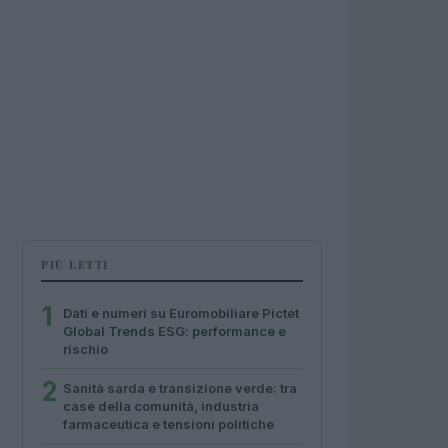
PIÙ LETTI
1
Dati e numeri su Euromobiliare Pictet
Global Trends ESG: performance e
rischio
2
Sanità sarda e transizione verde: tra
case della comunità, industria
farmaceutica e tensioni politiche