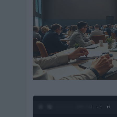
0:27 / 1:23
1
/
4