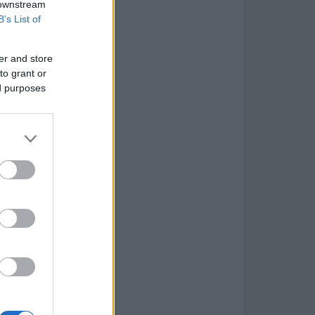
 downstream
B’s List of
er and store
to grant or
ed purposes