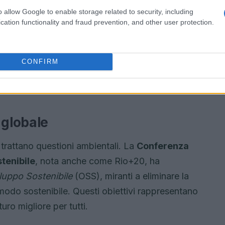
o allow Google to enable storage related to security, including
cation functionality and fraud prevention, and other user protection.
CONFIRM
 globale
 trattano questioni ambientali. La
Conferenza
stenibile
, nota anche come Rio+20, ha
iluppo Sostenibile
(OSS), miranti a eliminare la
modo sostenibile. Questi obiettivi rappresentano
ro migliore per tutti.