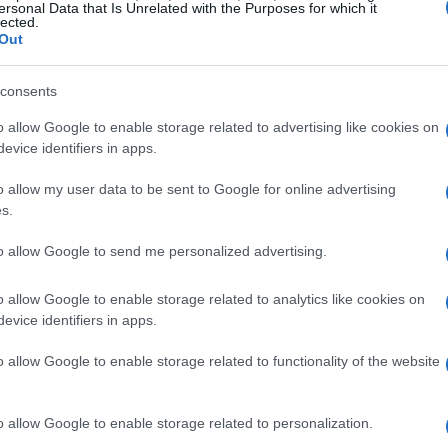
 climatico. Ogni edizione della COP si
ersonal Data that Is Unrelated with the Purposes for which it
lected.
a riduzione delle emissioni di gas serra e la
Out
consents
o allow Google to enable storage related to advertising like cookies on
evice identifiers in apps.
vo sulla
politica climatica globale
. L’accordo di
o allow my user data to be sent to Google for online advertising
cruciale, stabilendo obiettivi di temperatura
s.
a precedenti di paesi. Tuttavia, l’efficacia di
to allow Google to send me personalized advertising.
aesi di attuare le misure necessarie.
o allow Google to enable storage related to analytics like cookies on
evice identifiers in apps.
o allow Google to enable storage related to functionality of the website
o allow Google to enable storage related to personalization.