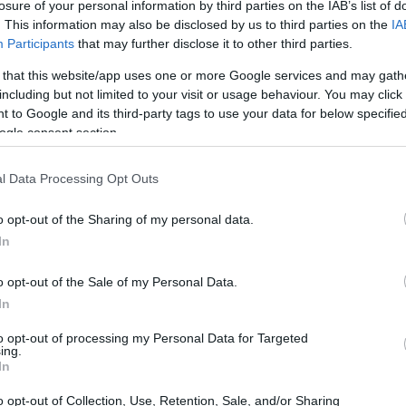
losure of your personal information by third parties on the IAB’s list of
. This information may also be disclosed by us to third parties on the
IA
Participants
that may further disclose it to other third parties.
 that this website/app uses one or more Google services and may gath
including but not limited to your visit or usage behaviour. You may click 
 to Google and its third-party tags to use your data for below specifi
ogle consent section.
l Data Processing Opt Outs
 internazionali, il loro impatto sulle politiche
o opt-out of the Sharing of my personal data.
 del pianeta.
In
o opt-out of the Sale of my Personal Data.
ull’ambiente
In
nza delle Parti
(COP) della
Convenzione
to opt-out of processing my Personal Data for Targeted
ing.
enti climatici
(UNFCCC). Questo evento
In
 tutti i paesi del mondo per discutere e
o opt-out of Collection, Use, Retention, Sale, and/or Sharing