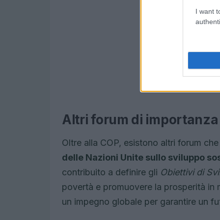
I want t
authenti
Altri forum di importanza
Oltre alla COP, esistono altri forum che
delle Nazioni Unite sullo sviluppo so
contribuito a definire gli
Obiettivi di Sv
povertà e promuovere la prosperità in 
un impegno globale per garantire un futu