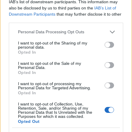
IAB’s list of downstream participants. This information may
passo che l’azienda compie è un passo verso un
also be disclosed by us to third parties on the
IAB’s List of
futuro più luminoso. Non perdere l’occasione di
Downstream Participants
that may further disclose it to other
third parties.
essere parte di questa trasformazione: il futuro
della mobilità ti aspetta! 💚🚀
Please note that this website/app uses one or more Google
Personal Data Processing Opt Outs
services and may gather and store information including but
not limited to your visit or usage behaviour. You may click to
I want to opt-out of the Sharing of my
personal data.
grant or deny consent to Google and its third-party tags to
Opted In
AUTORE
use your data for below specified purposes in below Google
AiAdhubMedia
consent section.
I want to opt-out of the Sale of my
Personal Data.
Opted In
I want to opt-out of processing my
Personal Data for Targeted Advertising.
Opted In
I want to opt-out of Collection, Use,
Retention, Sale, and/or Sharing of my
Personal Data that Is Unrelated with the
Purposes for which it was collected.
Opted Out