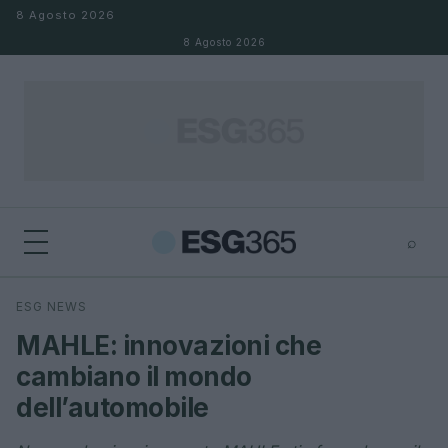
Salta al contenuto
8 Agosto 2026
8 Agosto 2026
⌕
×
⌕
ESG NEWS
Cerca
MAHLE: innovazioni che
cambiano il mondo
dell’automobile