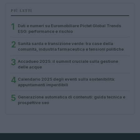
PIÙ LETTI
1
Dati e numeri su Euromobiliare Pictet Global Trends
ESG: performance e rischio
2
Sanità sarda e transizione verde: tra case della
comunità, industria farmaceutica e tensioni politiche
3
Accadueo 2025: il summit cruciale sulla gestione
delle acque
4
Calendario 2025 degli eventi sulla sostenibilità:
appuntamenti imperdibili
5
Generazione automatica di contenuti: guida tecnica e
prospettive seo