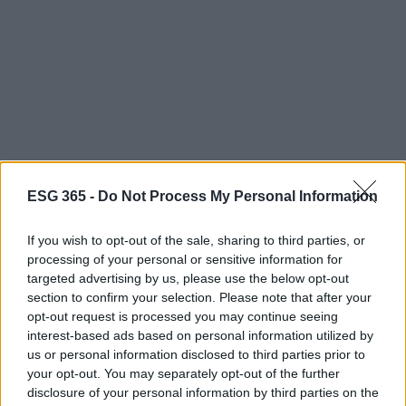
ESG 365 -
Do Not Process My Personal Information
If you wish to opt-out of the sale, sharing to third parties, or
Conclusione: Un Futuro Radioso con
processing of your personal or sensitive information for
MAHLE
targeted advertising by us, please use the below opt-out
section to confirm your selection. Please note that after your
opt-out request is processed you may continue seeing
In sintesi, MAHLE non si limita a produrre
interest-based ads based on personal information utilized by
tecnologie; sta creando una comunità, un
us or personal information disclosed to third parties prior to
movimento. Dalla promozione dell’empowerment
your opt-out. You may separately opt-out of the further
disclosure of your personal information by third parties on the
femminile alla spinta verso la sostenibilità, ogni