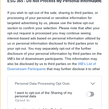
ESG 365 -
Do Not Process My Personal Information
If you wish to opt-out of the sale, sharing to third parties, or
processing of your personal or sensitive information for
targeted advertising by us, please use the below opt-out
section to confirm your selection. Please note that after your
opt-out request is processed you may continue seeing
interest-based ads based on personal information utilized by
us or personal information disclosed to third parties prior to
your opt-out. You may separately opt-out of the further
AUTORE
disclosure of your personal information by third parties on the
AiAdhubMedia
IAB’s list of downstream participants. This information may
also be disclosed by us to third parties on the
IAB’s List of
Downstream Participants
that may further disclose it to other
third parties.
Please note that this website/app uses one or more Google
Personal Data Processing Opt Outs
services and may gather and store information including but
not limited to your visit or usage behaviour. You may click to
I want to opt-out of the Sharing of my
personal data.
grant or deny consent to Google and its third-party tags to
Opted In
use your data for below specified purposes in below Google
consent section.