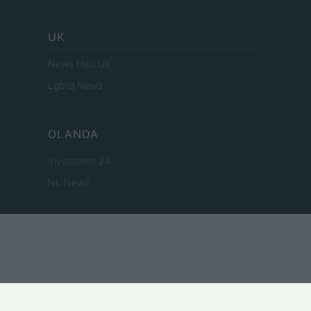
UK
News Hub UK
Lgbtq News
OLANDA
Investeren 24
NL Newz