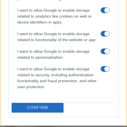
I want to allow Google to enable storage
related to analytics like cookies on web or
device identifiers in apps.
I want to allow Google to enable storage
related to functionality of the website or app.
Sanità sarda e transizione verde: tra case della
I want to allow Google to enable storage
comunità, industria farmaceutica e tensioni politiche
related to personalization.
Ilaria Galli · 15 Giu 2026
I want to allow Google to enable storage
related to security, including authentication
ESG NEWS
functionality and fraud prevention, and other
user protection.
CONFIRM