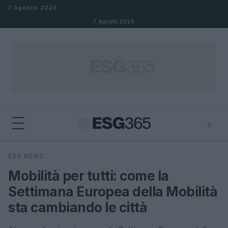
Salta al contenuto
7 Agosto 2026
7 Agosto 2026
⌕
×
⌕
ESG NEWS
Cerca
Mobilità per tutti: come la
Settimana Europea della Mobilità
sta cambiando le città