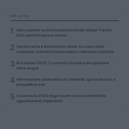
PIÙ LETTI
1
Dati e numeri su Euromobiliare Pictet Global Trends
ESG: performance e rischio
2
Sanità sarda e transizione verde: tra case della
comunità, industria farmaceutica e tensioni politiche
3
Accadueo 2025: il summit cruciale sulla gestione
delle acque
4
Generazione automatica di contenuti: guida tecnica e
prospettive seo
5
Calendario 2025 degli eventi sulla sostenibilità:
appuntamenti imperdibili