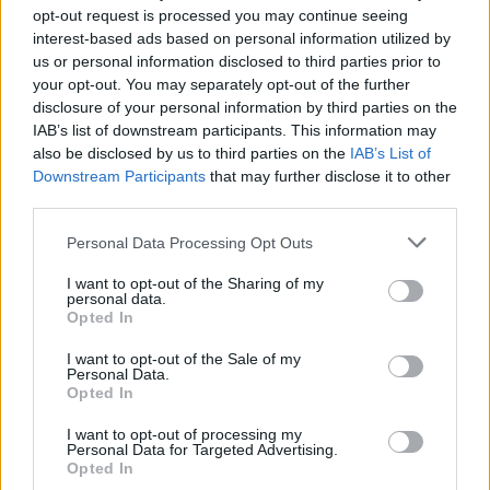
opt-out request is processed you may continue seeing
interest-based ads based on personal information utilized by
Continua a leggere
us or personal information disclosed to third parties prior to
your opt-out. You may separately opt-out of the further
disclosure of your personal information by third parties on the
ESG NEWS
IAB’s list of downstream participants. This information may
also be disclosed by us to third parties on the
IAB’s List of
Downstream Participants
that may further disclose it to other
third parties.
Please note that this website/app uses one or more Google
Personal Data Processing Opt Outs
services and may gather and store information including but
not limited to your visit or usage behaviour. You may click to
I want to opt-out of the Sharing of my
personal data.
grant or deny consent to Google and its third-party tags to
Opted In
use your data for below specified purposes in below Google
consent section.
I want to opt-out of the Sale of my
Personal Data.
Opted In
Sanità sarda e transizione verde: tra case della
I want to opt-out of processing my
comunità, industria farmaceutica e tensioni politiche
Personal Data for Targeted Advertising.
Ilaria Galli · 15 Giu 2026
Opted In