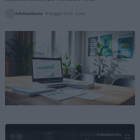
AiAdhubMedia
·
8 Maggio 2025
· 2 min
0:28 /
Ad
hub
Media
POWERED
1
/
4
1:23
BY