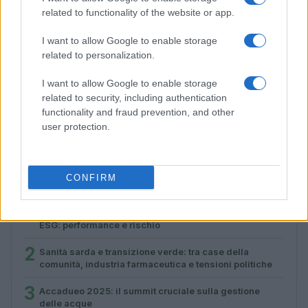
related to functionality of the website or app.
I want to allow Google to enable storage
related to personalization.
I want to allow Google to enable storage
Calendario 2025 degli eventi sulla sostenibilità:
related to security, including authentication
appuntamenti imperdibili
functionality and fraud prevention, and other
Roberta Bonaventura · 27 Feb 2026
user protection.
CONFIRM
PIÙ LETTI
1
Dati e numeri su Euromobiliare Pictet Global Trends
ESG: performance e rischio
2
Sanità sarda e transizione verde: tra case della
comunità, industria farmaceutica e tensioni politiche
3
Accadueo 2025: il summit cruciale sulla gestione
delle acque