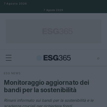
Salta al contenuto
7 Agosto 2026
7 Agosto 2026
⌕
×
⌕
ESG NEWS
Cerca
Monitoraggio aggiornato dei
bandi per la sostenibilità
Rimani informato sui bandi per la sostenibilità e le
scadenze cruciali per richiedere fondi.