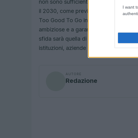
non sono sufficienti per raggiungere l’
I want t
il 2030, come previsto dall’Obiettivo 
authenti
Too Good To Go invita gli Stati membri 
ambiziose e a garantire che le misure a
sfida sarà quella di trasformare questi o
istituzioni, aziende e cittadini in un im
AUTORE
Redazione