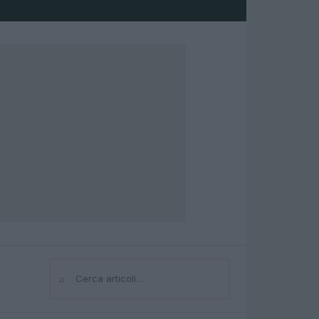
⌕
Cerca