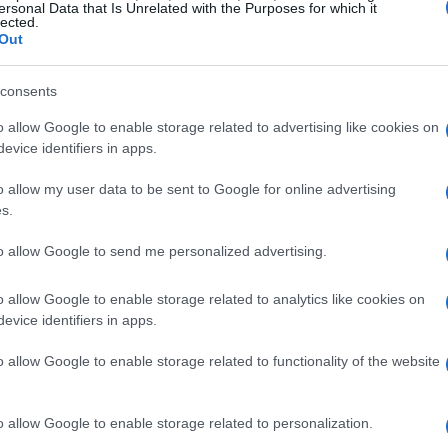
ersonal Data that Is Unrelated with the Purposes for which it
lected.
Out
elle organizzazioni
consents
l’invito rivolto alle aziende alimentari a
o allow Google to enable storage related to advertising like cookies on
e e realtà attive nella prevenzione e
evice identifiers in apps.
uesto contesto, iniziative come Too Good To Go
o allow my user data to be sent to Google for online advertising
ando la gestione del cibo in eccesso e
s.
odo più efficace. Mirco Cerisola, Country
to allow Google to send me personalized advertising.
ottolineato l’importanza di questo passo storico,
prechi alimentari debba essere vista come una
o allow Google to enable storage related to analytics like cookies on
ettiva.
evice identifiers in apps.
o allow Google to enable storage related to functionality of the website
le
no un progresso significativo, è evidente che
o allow Google to enable storage related to personalization.