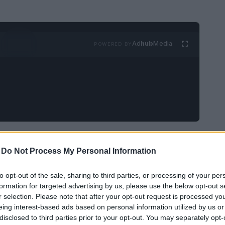
Ad
hub
Media
POWERED BY
e degli sprechi alimentari
-
Do Not Process My Personal Information
rechi alimentari è emersa come una delle sfide più
to opt-out of the sale, sharing to third parties, or processing of your per
’Unione Europea ha finalmente preso una
formation for targeted advertising by us, please use the below opt-out s
r selection. Please note that after your opt-out request is processed y
legalmente vincolanti per ridurre gli sprechi
eing interest-based ads based on personal information utilized by us or
dono una riduzione del 10% nella produzione e
disclosed to third parties prior to your opt-out. You may separately opt-