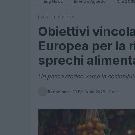
Esg News
Eventi e Agenda
Onu 203
EVENTI E AGENDA
Obiettivi vincol
Europea per la r
sprechi aliment
Un passo storico verso la sostenibil
Redazione
·
23 Febbraio 2025
· 2 min