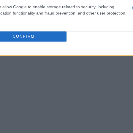
impegno di dimezzare gli sprechi alimentari entro
o allow Google to enable storage related to security, including
di Sviluppo Sostenibile ONU SDG 12.3. Pertanto,
cation functionality and fraud prevention, and other user protection.
a implementare politiche nazionali più
dottate portino a riduzioni concrete. La vera
biettivi in azioni tangibili, coinvolgendo
CONFIRM
pegno collettivo per un futuro più sostenibile.