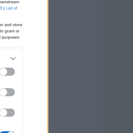
 downstream
B’s List of
er and store
to grant or
ed purposes