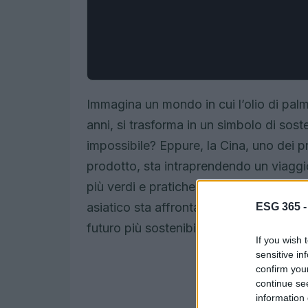
Immagina un mondo in cui l’olio di palma
anni, si trasforma in un simbolo di sost
impossibile? Eppure, la Cina, uno dei p
prodotto, sta intraprendendo un viagg
più verdi e pratiche responsabili. In qu
asiatico sta affrontando le sfide ambie
ESG 365 
futuro più sostenibile. Pronto a scoprir
If you wish 
sensitive in
confirm you
continue se
information 