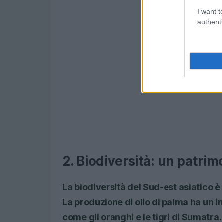
I want t
authenti
2. Biodiversità: un patri
La biodiversità del Sud-est asiatico è
La produzione di olio di palma ha un 
come gli oranghi e le tigri di Sumatra