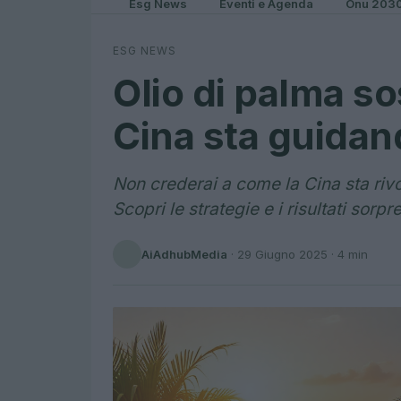
Esg News
Eventi e Agenda
Onu 203
ESG NEWS
Olio di palma so
Cina sta guidan
Non crederai a come la Cina sta rivo
Scopri le strategie e i risultati sorpr
AiAdhubMedia
·
29 Giugno 2025
· 4 min