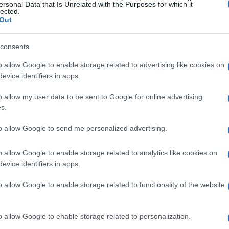
ersonal Data that Is Unrelated with the Purposes for which it
cciate dall’espansione delle piantagioni di
lected.
Out
 il 7% alla deforestazione globale. E questo
emergenza climatica che riguarda tutti noi. La
consents
 cattura del carbonio, incide sull’11% delle
o allow Google to enable storage related to advertising like cookies on
come sta reagendo la Cina di fronte a tutto
evice identifiers in apps.
o allow my user data to be sent to Google for online advertising
s.
 di olio di palma, il paese sta adottando
rvano le foreste, ma combattono anche il
to allow Google to send me personalized advertising.
certificazione e l’adozione di standard
o allow Google to enable storage related to analytics like cookies on
ticamente le emissioni e di preservare gli
evice identifiers in apps.
, non credi?<\/p>
o allow Google to enable storage related to functionality of the website
o allow Google to enable storage related to personalization.