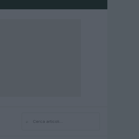
⌕
Cerca