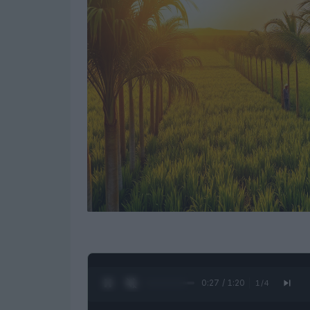
0:28 / 1:20
1
/
4