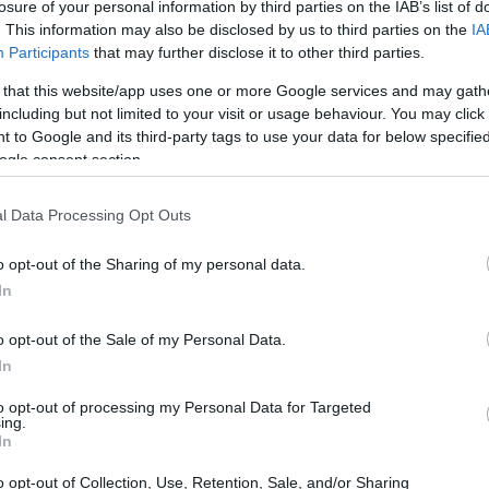
losure of your personal information by third parties on the IAB’s list of
. This information may also be disclosed by us to third parties on the
IA
Participants
that may further disclose it to other third parties.
 that this website/app uses one or more Google services and may gath
including but not limited to your visit or usage behaviour. You may click 
 to Google and its third-party tags to use your data for below specifi
ogle consent section.
l Data Processing Opt Outs
o opt-out of the Sharing of my personal data.
In
o opt-out of the Sale of my Personal Data.
amento climatico: una lotta
In
to opt-out of processing my Personal Data for Targeted
ing.
 di palma è da tempo associata a un grave
In
 pluviali del Sud-est asiatico, veri e propri
o opt-out of Collection, Use, Retention, Sale, and/or Sharing