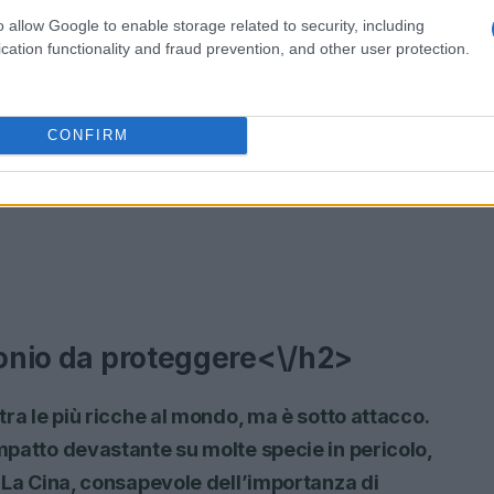
o allow Google to enable storage related to security, including
cation functionality and fraud prevention, and other user protection.
CONFIRM
monio da proteggere<\/h2>
 tra le più ricche al mondo, ma è sotto attacco.
impatto devastante su molte specie in pericolo,
. La Cina, consapevole dell’importanza di