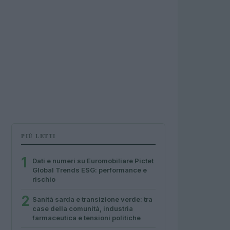
PIÙ LETTI
1
Dati e numeri su Euromobiliare Pictet
Global Trends ESG: performance e
rischio
2
Sanità sarda e transizione verde: tra
case della comunità, industria
farmaceutica e tensioni politiche