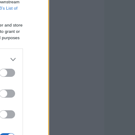
 downstream
B’s List of
er and store
to grant or
ed purposes