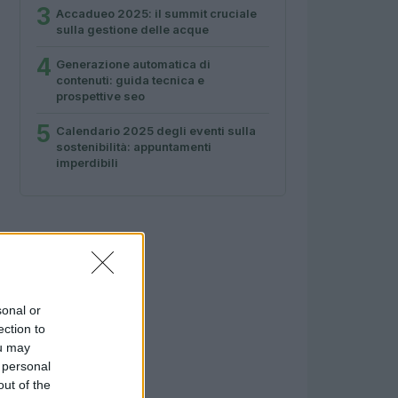
3
Accadueo 2025: il summit cruciale
sulla gestione delle acque
4
Generazione automatica di
contenuti: guida tecnica e
prospettive seo
5
Calendario 2025 degli eventi sulla
sostenibilità: appuntamenti
imperdibili
sonal or
ection to
ou may
 personal
out of the