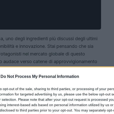
, uno degli ingredienti più discussi degli ultimi
enibilità e innovazione. Stai pensando che sia
rotagonisti nel mercato globale di questo
io audace verso catene di approvvigionamento
esto articolo, esploreremo come il gigante
ntali e sociali, tracciando un percorso verso un
-
Do Not Process My Personal Information
e di più?<\/p>
to opt-out of the sale, sharing to third parties, or processing of your per
formation for targeted advertising by us, please use the below opt-out s
r selection. Please note that after your opt-out request is processed y
eing interest-based ads based on personal information utilized by us or
disclosed to third parties prior to your opt-out. You may separately opt-