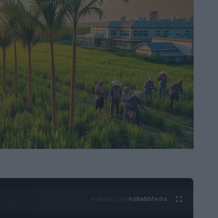
Ad
hub
Media
POWERED BY