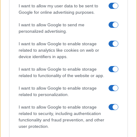
Continua a leggere
I want to allow my user data to be sent to
Google for online advertising purposes.
ESG AZIENDE
I want to allow Google to send me
personalized advertising.
I want to allow Google to enable storage
related to analytics like cookies on web or
device identifiers in apps.
I want to allow Google to enable storage
related to functionality of the website or app.
I want to allow Google to enable storage
related to personalization.
Retention nel settore finanziario: soluzioni per
I want to allow Google to enable storage
fidelizzare i professionisti nel 2026
related to security, including authentication
Ilaria Galli · 7 Ago 2026
functionality and fraud prevention, and other
user protection.
ESG AZIENDE