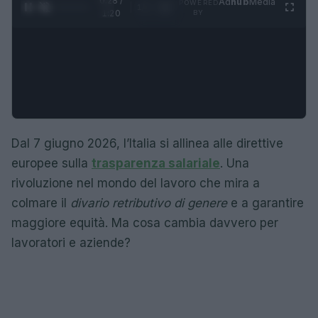
0:29 /
Ad
hub
Media
POWERED
1
/
4
1:20
BY
Dal 7 giugno 2026, l’Italia si allinea alle direttive
europee sulla
trasparenza salariale
. Una
rivoluzione nel mondo del lavoro che mira a
colmare il
divario retributivo di genere
e a garantire
maggiore equità. Ma cosa cambia davvero per
lavoratori e aziende?