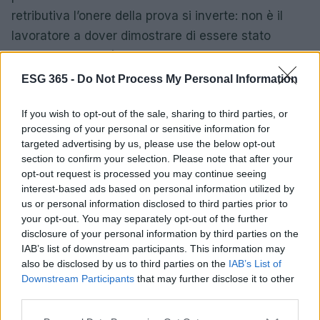
retributiva l’onere della prova si inverte: non è il
lavoratore a dover dimostrare di essere stato
discriminato, ma è il datore di lavoro a dover
dimostrare che il divario è giustificato da criteri
ESG 365 -
Do Not Process My Personal Information
oggettivi.
If you wish to opt-out of the sale, sharing to third parties, or
processing of your personal or sensitive information for
targeted advertising by us, please use the below opt-out
AUTORE
section to confirm your selection. Please note that after your
Edoardo Marchesi
opt-out request is processed you may continue seeing
interest-based ads based on personal information utilized by
Edoardo Marchesi, voce delle notizie di
us or personal information disclosed to third parties prior to
Palermo, ricorda la notte in cui seguì il corteo
your opt-out. You may separately opt-out of the further
in via Maqueda e decise di chiedere carte e
disclosure of your personal information by third parties on the
nomi: da allora predilige verifiche sul campo.
IAB’s list of downstream participants. This information may
In redazione guida l’agenda delle emergenze
also be disclosed by us to third parties on the
IAB’s List of
e custodisce una collezione di vecchie
Downstream Participants
that may further disclose it to other
mappe della città.
third parties.
Please note that this website/app uses one or more Google