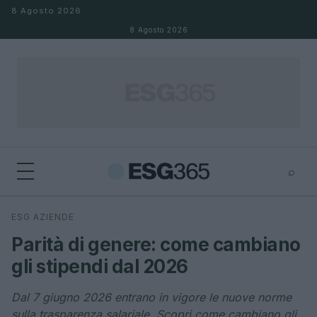
Salta al contenuto
8 Agosto 2026
8 Agosto 2026
⌕
×
⌕
ESG AZIENDE
Cerca
Parità di genere: come cambiano
gli stipendi dal 2026
Dal 7 giugno 2026 entrano in vigore le nuove norme
sulla trasparenza salariale. Scopri come cambiano gli