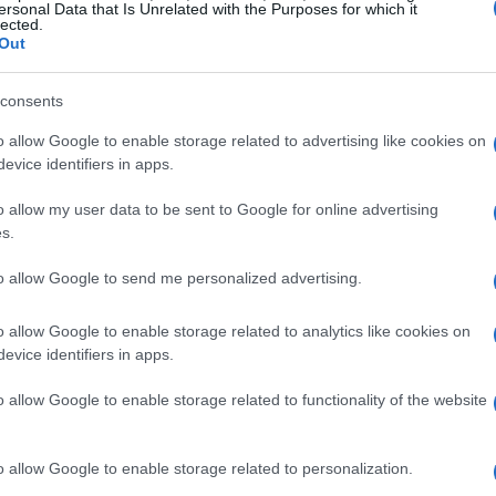
ersonal Data that Is Unrelated with the Purposes for which it
lected.
so di plastica vergine; è essenziale migliorare la
Out
iali utilizzati.
consents
 possa essere riciclata o riutilizzata senza
o allow Google to enable storage related to advertising like cookies on
Sì, stiamo parlando di un futuro in cui il 97% del
evice identifiers in apps.
, riciclabile o compostabile entro il 2030.
o allow my user data to be sent to Google for online advertising
o, è
necessario
! E tu, che idea ti sei fatto su
s.
un futuro più verde?
to allow Google to send me personalized advertising.
: unendo le forze per un
o allow Google to enable storage related to analytics like cookies on
evice identifiers in apps.
o allow Google to enable storage related to functionality of the website
ueste sfide richiede un approccio collettivo.
 può portare avanti; è necessario coinvolgere
o allow Google to enable storage related to personalization.
, i consumatori. Solo attraverso un dialogo attivo