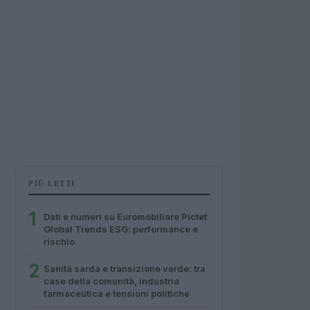
PIÙ LETTI
1
Dati e numeri su Euromobiliare Pictet
Global Trends ESG: performance e
rischio
2
Sanità sarda e transizione verde: tra
case della comunità, industria
farmaceutica e tensioni politiche