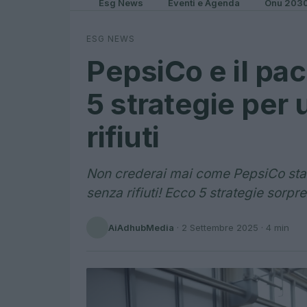
Esg News
Eventi e Agenda
Onu 203
ESG NEWS
PepsiCo e il pa
5 strategie per 
rifiuti
Non crederai mai come PepsiCo sta 
senza rifiuti! Ecco 5 strategie sorpr
AiAdhubMedia
·
2 Settembre 2025
· 4 min