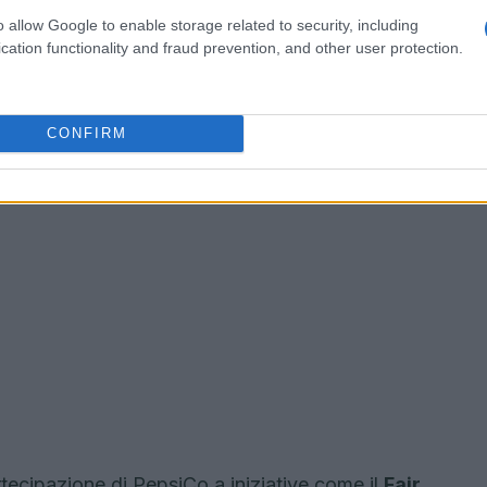
sono trovare soluzioni scalabili e sostenibili.
o allow Google to enable storage related to security, including
cation functionality and fraud prevention, and other user protection.
CONFIRM
tecipazione di PepsiCo a iniziative come il
Fair