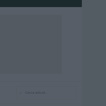
⌕
Cerca