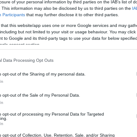
losure of your personal information by third parties on the IAB’s list of
. This information may also be disclosed by us to third parties on the
IA
Participants
that may further disclose it to other third parties.
 that this website/app uses one or more Google services and may gath
including but not limited to your visit or usage behaviour. You may click 
 to Google and its third-party tags to use your data for below specifi
ogle consent section.
l Data Processing Opt Outs
o opt-out of the Sharing of my personal data.
In
un mondo senza rifiuti
o opt-out of the Sale of my Personal Data.
In
de e snack: ha una visione ambiziosa per il suo
to opt-out of processing my Personal Data for Targeted
 in cui i materiali non diventino mai rifiuti.
ing.
In
razione, ma un vero e proprio piano d’azione
innovazione
,
collaborazione
e
investimento
o opt-out of Collection, Use, Retention, Sale, and/or Sharing