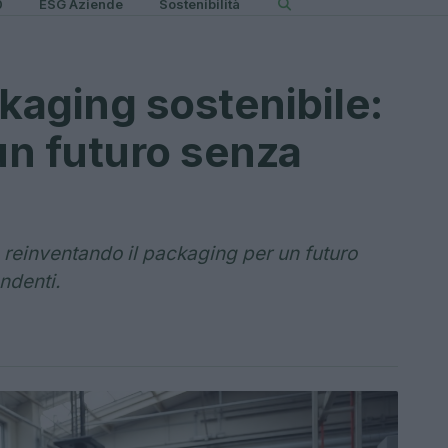
0
ESG Aziende
Sostenibilità
ckaging sostenibile:
un futuro senza
reinventando il packaging per un futuro
endenti.