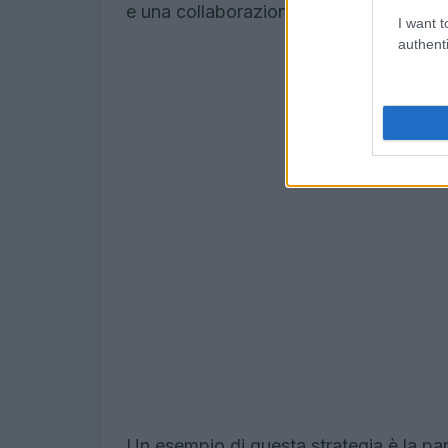
e una collaborazione significativa si pos
I want t
authenti
Un esempio di questa strategia è la par