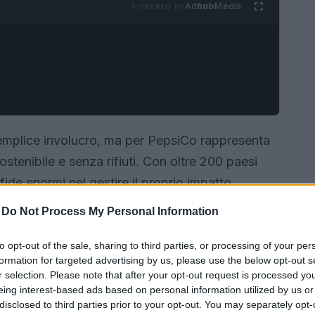
Ad
hub
Media
POWERED BY
emplice involucro, ma per PepsiCo rappresenta
ostenibile e senza rifiuti. Con oltre 200 paesi
fide enormi nel gestire il proprio impatto
reti che sta compiendo per trasformare il suo
-
Do Not Process My Personal Information
to viaggio verso un futuro migliore!
to opt-out of the sale, sharing to third parties, or processing of your per
formation for targeted advertising by us, please use the below opt-out s
r selection. Please note that after your opt-out request is processed y
eing interest-based ads based on personal information utilized by us or
disclosed to third parties prior to your opt-out. You may separately opt-