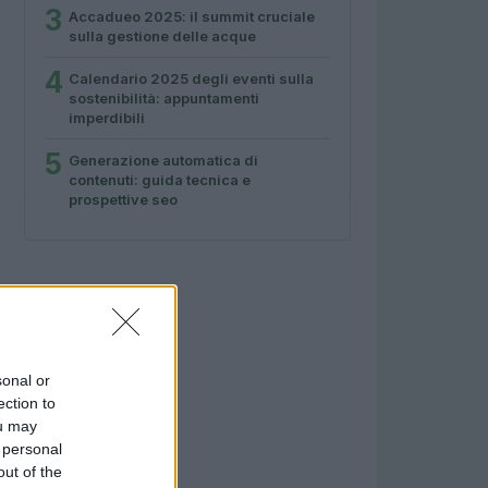
3
Accadueo 2025: il summit cruciale
sulla gestione delle acque
4
Calendario 2025 degli eventi sulla
sostenibilità: appuntamenti
imperdibili
5
Generazione automatica di
contenuti: guida tecnica e
prospettive seo
sonal or
ection to
ou may
 personal
out of the