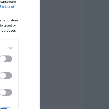
 downstream
B’s List of
er and store
to grant or
ed purposes