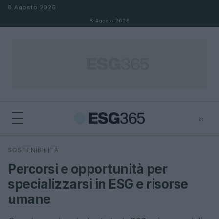
Salta al contenuto
8 Agosto 2026
8 Agosto 2026
⌕
×
⌕
SOSTENIBILITÀ
Cerca
Percorsi e opportunità per
specializzarsi in ESG e risorse
umane