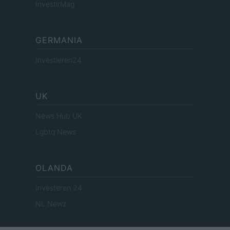
InvestirMag
GERMANIA
Investieren24
UK
News Hub UK
Lgbtq News
OLANDA
Investeren 24
NL Newz