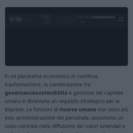
0:29 /
Ad
hub
Media
POWERED
1
/
4
1:23
BY
In un panorama economico in continua
trasformazione, la combinazione tra
governance
sostenibilità
e gestione del capitale
umano è diventata un requisito strategico per le
imprese. Le funzioni di
risorse umane
non sono più
solo amministrazione del personale: assumono un
ruolo centrale nella diffusione dei valori aziendali e