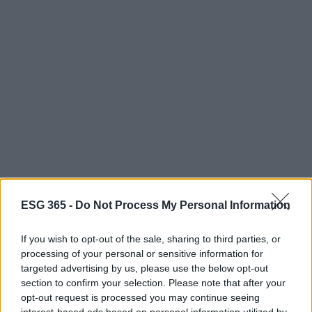
ESG 365 -
Do Not Process My Personal Information
Integrare le strategie ESG nei processi HR non è un
esercizio puramente teorico: richiede strumenti
If you wish to opt-out of the sale, sharing to third parties, or
operativi, metriche condivise e percorsi formativi
processing of your personal or sensitive information for
mirati. Professionisti preparati in questo ambito
targeted advertising by us, please use the below opt-out
section to confirm your selection. Please note that after your
possono diventare leve decisive per la
opt-out request is processed you may continue seeing
competitività e la responsabilità delle imprese,
interest-based ads based on personal information utilized by