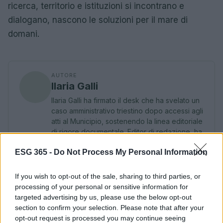
ricerca, territorio e istituzioni si incontrano e
dialogano, nascono le soluzioni per il mare di
domani.
AUTORE
Ilaria Galli
Ilaria Galli ha firmato il desk che ha svelato un
caso amministrativo triestino dopo accessi agli
atti al Municipio, sostenendo la linea editoriale
di rigore documentale. Editor di redazione, ha
un tratto unico: colleziona verbali storici del
ESG 365 -
Do Not Process My Personal Information
Porto Vecchio.
If you wish to opt-out of the sale, sharing to third parties, or
processing of your personal or sensitive information for
targeted advertising by us, please use the below opt-out
section to confirm your selection. Please note that after your
opt-out request is processed you may continue seeing