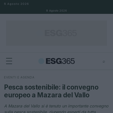
Salta al contenuto
8 Agosto 2026
8 Agosto 2026
⌕
×
⌕
EVENTI E AGENDA
Cerca
Pesca sostenibile: il convegno
europeo a Mazara del Vallo
A Mazara del Vallo si è tenuto un importante convegno
sulla pesca sostenibile, riunendo esperti da tutta