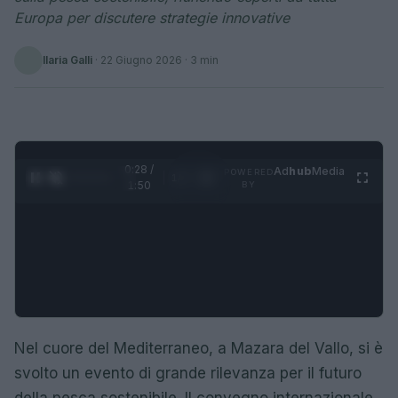
Europa per discutere strategie innovative
Ilaria Galli
·
22 Giugno 2026
· 3 min
0:28 /
Ad
hub
Media
POWERED
1
/
4
1:50
BY
Nel cuore del Mediterraneo, a Mazara del Vallo, si è
svolto un evento di grande rilevanza per il futuro