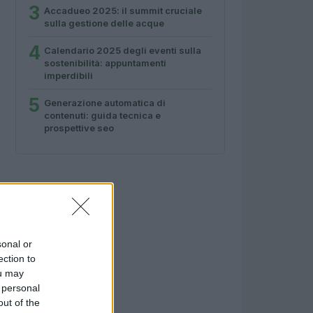
3
Accadueo 2025: il summit cruciale
sulla gestione delle acque
4
Calendario 2025 degli eventi sulla
sostenibilità: appuntamenti
imperdibili
5
Generazione automatica di
contenuti: guida tecnica e
prospettive seo
sonal or
ection to
ou may
 personal
out of the