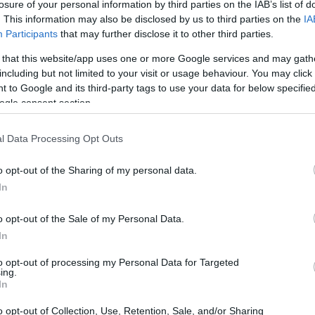
losure of your personal information by third parties on the IAB’s list of
. This information may also be disclosed by us to third parties on the
IA
Participants
that may further disclose it to other third parties.
 that this website/app uses one or more Google services and may gath
including but not limited to your visit or usage behaviour. You may click 
 to Google and its third-party tags to use your data for below specifi
ogle consent section.
l Data Processing Opt Outs
o opt-out of the Sharing of my personal data.
In
o opt-out of the Sale of my Personal Data.
a di carbonio
In
to opt-out of processing my Personal Data for Targeted
e la propria
carbon footprint
aziendale. Questo
ing.
In
ivo, ma rappresenta una chiara opportunità per
assistenza di ClimatePartner, l’azienda ha potuto
o opt-out of Collection, Use, Retention, Sale, and/or Sharing