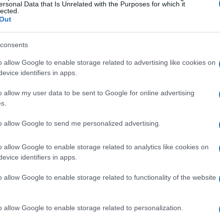
ersonal Data that Is Unrelated with the Purposes for which it
lected.
 stabilire obiettivi precisi per la riduzione delle
Out
consents
otprint
o allow Google to enable storage related to advertising like cookies on
evice identifiers in apps.
analisi alla
product carbon footprint
(PCF),
 categorie principali: dissuasori fissi e mobili,
o allow my user data to be sent to Google for online advertising
s.
alimentazione. Questa suddivisione consente di
ciascun segmento, facilitando interventi specifici
to allow Google to send me personalized advertising.
o allow Google to enable storage related to analytics like cookies on
evice identifiers in apps.
o allow Google to enable storage related to functionality of the website
corporate carbon footprint
(CCF) per il 2025
,18 tonnellate di CO2 nell’arco dell’anno. La
o allow Google to enable storage related to personalization.
è quella di
scope 3
, che include tutte le