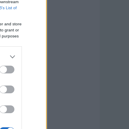
 downstream
B’s List of
er and store
to grant or
ed purposes