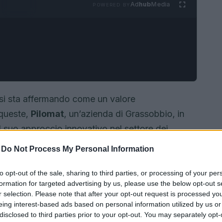
Ad
hub
Media
POWERED BY
si sta affermando come un valore
 queste,
Pilomat
, un’azienda di Grassobbio, in
il suo approccio innovativo nel settore dei
 Pilomat è attivamente impegnata nel
-
Do Not Process My Personal Information
entale, collaborando con
ClimatePartner
per
di carbonio.
to opt-out of the sale, sharing to third parties, or processing of your per
formation for targeted advertising by us, please use the below opt-out s
r selection. Please note that after your opt-out request is processed y
eing interest-based ads based on personal information utilized by us or
disclosed to third parties prior to your opt-out. You may separately opt-