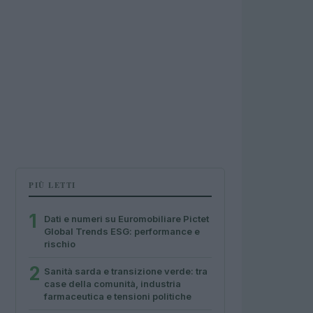
PIÙ LETTI
1
Dati e numeri su Euromobiliare Pictet
Global Trends ESG: performance e
rischio
2
Sanità sarda e transizione verde: tra
case della comunità, industria
farmaceutica e tensioni politiche