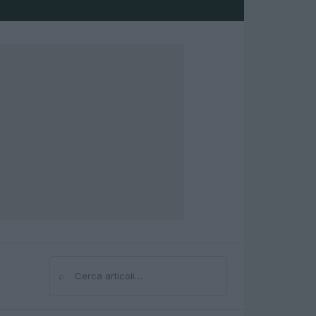
⌕
Cerca