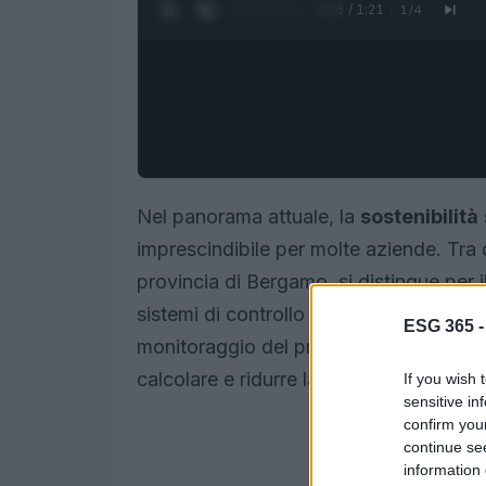
0:27 / 1:21
1
/
4
Nel panorama attuale, la
sostenibilità
imprescindibile per molte aziende. Tra
provincia di Bergamo, si distingue per 
sistemi di controllo accessi veicolari.
ESG 365 
monitoraggio del proprio impatto ambi
calcolare e ridurre la propria impronta 
If you wish 
sensitive in
confirm you
continue se
information 