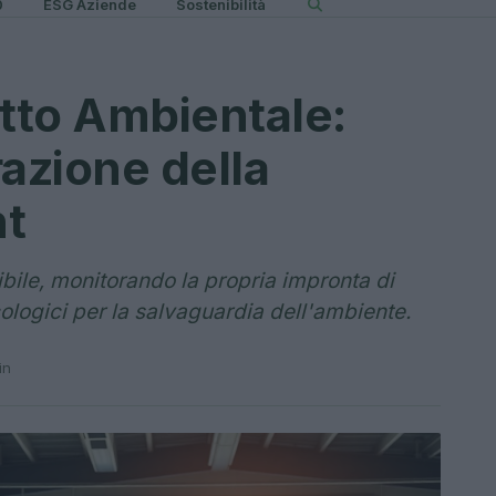
0
ESG Aziende
Sostenibilità
atto Ambientale:
razione della
nt
ibile, monitorando la propria impronta di
ologici per la salvaguardia dell'ambiente.
in