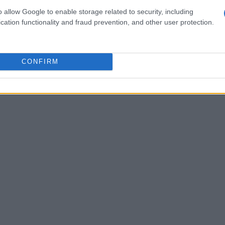
 derivanti dai materiali utilizzati nella produzione.
o allow Google to enable storage related to security, including
cation functionality and fraud prevention, and other user protection.
% delle emissioni totali.
CONFIRM