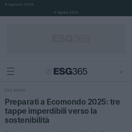
Salta al contenuto
9 Agosto 2026
9 Agosto 2026
⌕
×
⌕
ESG NEWS
Cerca
Preparati a Ecomondo 2025: tre
tappe imperdibili verso la
sostenibilità