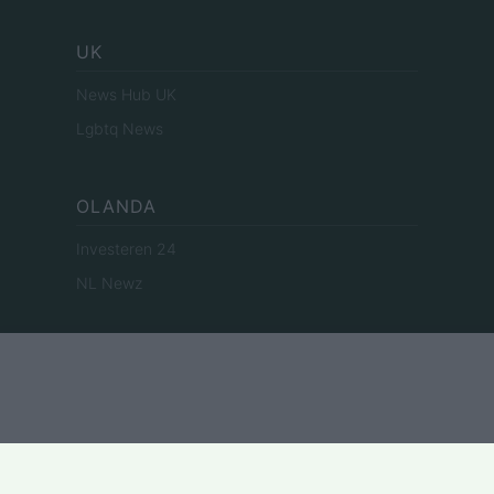
UK
News Hub UK
Lgbtq News
OLANDA
Investeren 24
NL Newz