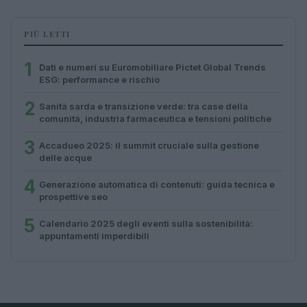
PIÙ LETTI
1
Dati e numeri su Euromobiliare Pictet Global Trends
ESG: performance e rischio
2
Sanità sarda e transizione verde: tra case della
comunità, industria farmaceutica e tensioni politiche
3
Accadueo 2025: il summit cruciale sulla gestione
delle acque
4
Generazione automatica di contenuti: guida tecnica e
prospettive seo
5
Calendario 2025 degli eventi sulla sostenibilità:
appuntamenti imperdibili