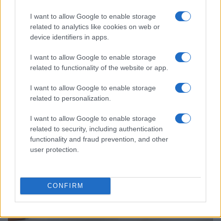
I want to allow Google to enable storage
related to analytics like cookies on web or
device identifiers in apps.
I want to allow Google to enable storage
related to functionality of the website or app.
Sanità sarda e transizione verde: tra case della
I want to allow Google to enable storage
comunità, industria farmaceutica e tensioni politiche
related to personalization.
Ilaria Galli · 15 Giu 2026
I want to allow Google to enable storage
ESG NEWS
related to security, including authentication
functionality and fraud prevention, and other
user protection.
CONFIRM