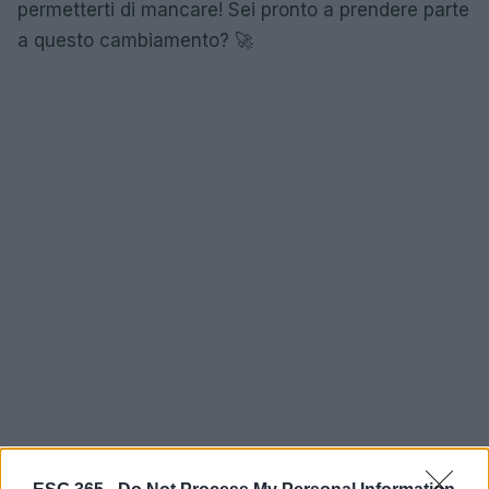
permetterti di mancare! Sei pronto a prendere parte
a questo cambiamento? 🚀
Segna sul tuo calendario le date di Ecomondo 2025