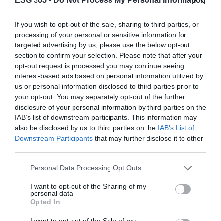
ESG 365 -
Do Not Process My Personal Information
e preparati a essere ispirato. Condividi con noi le
tue aspettative e cosa ti piacerebbe scoprire
If you wish to opt-out of the sale, sharing to third parties, or
durante l’evento. La green economy è il futuro, e
processing of your personal or sensitive information for
Ecomondo è in prima linea in questa
targeted advertising by us, please use the below opt-out
section to confirm your selection. Please note that after your
trasformazione! 🌱💚
opt-out request is processed you may continue seeing
interest-based ads based on personal information utilized by
us or personal information disclosed to third parties prior to
your opt-out. You may separately opt-out of the further
AUTORE
AiAdhubMedia
disclosure of your personal information by third parties on the
IAB’s list of downstream participants. This information may
also be disclosed by us to third parties on the
IAB’s List of
Downstream Participants
that may further disclose it to other
third parties.
Please note that this website/app uses one or more Google
Personal Data Processing Opt Outs
services and may gather and store information including but
not limited to your visit or usage behaviour. You may click to
I want to opt-out of the Sharing of my
personal data.
grant or deny consent to Google and its third-party tags to
Opted In
use your data for below specified purposes in below Google
consent section.
I want to opt-out of the Sale of my