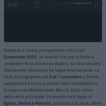
0:29 /
Ad
hub
Media
POWERED
1
/
4
1:23
BY
Preparati a vivere un’esperienza unica con
Ecomondo 2025
, un evento che non si limita a
celebrare l’innovazione ecologica, ma la promuove
attivamente attraverso tre tappe internazionali. La
fiera, in programma dal
4 al 7 novembre
a Rimini,
rappresenta il cuore pulsante della sostenibilità in
Europa e nel Mediterraneo. Ma c’è di più: prima
dell’evento principale, Ecomondo farà tappa in
Egitto, Serbia e Polonia
, portando con sé le ultime