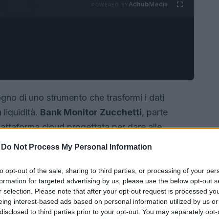
Ad
hub
Media
POWERED BY
gno di uno strumento che trasformi i dati
 liquidità.
Bank Monitor Zucchetti
, parte
attaforma cloud progettata per dare alle
 emergano problemi di cassa. L’obiettivo è
-
Do Not Process My Personal Information
ma costruire una
previsione dinamica
dei flussi
nsapevoli.
to opt-out of the sale, sharing to third parties, or processing of your per
formation for targeted advertising by us, please use the below opt-out s
r selection. Please note that after your opt-out request is processed y
eing interest-based ads based on personal information utilized by us or
disclosed to third parties prior to your opt-out. You may separately opt-