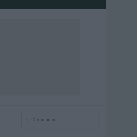
⌕
Cerca