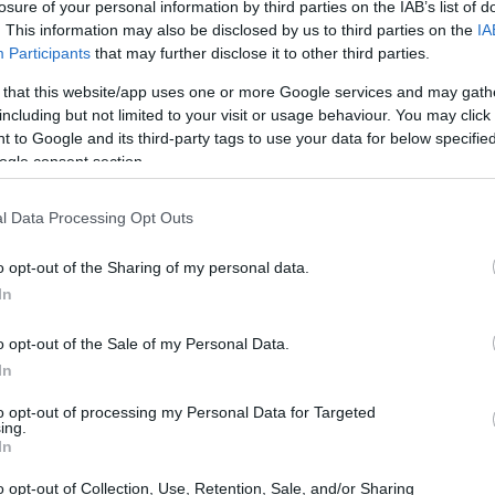
losure of your personal information by third parties on the IAB’s list of
. This information may also be disclosed by us to third parties on the
IA
Participants
that may further disclose it to other third parties.
 that this website/app uses one or more Google services and may gath
including but not limited to your visit or usage behaviour. You may click 
 to Google and its third-party tags to use your data for below specifi
ogle consent section.
l Data Processing Opt Outs
o opt-out of the Sharing of my personal data.
In
o opt-out of the Sale of my Personal Data.
assetto Fiscale
e
Digital Hub
in un unico
In
to e ogni fattura parte integrata della stima
to opt-out of processing my Personal Data for Targeted
ing.
genza artificiale
e regole avanzate di matching,
In
ell’evoluzione della liquidità, visualizzabile
o opt-out of Collection, Use, Retention, Sale, and/or Sharing