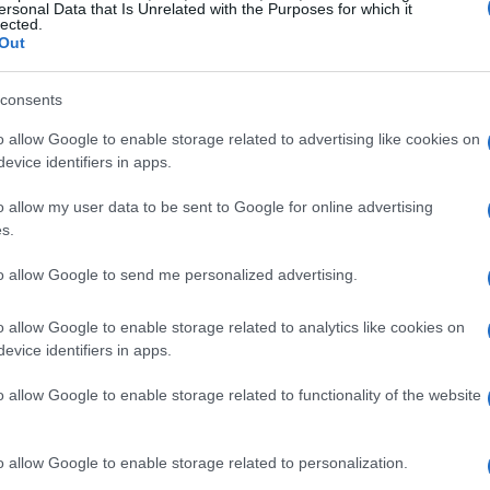
ndicine o mesi.
ersonal Data that Is Unrelated with the Purposes for which it
lected.
Out
consents
cadenze, incassi e pagamenti in un unico
o allow Google to enable storage related to advertising like cookies on
pianificazione. Con pochi clic è possibile
evice identifiers in apps.
si dal
Digital Hub
, ottenendo una visuale
o allow my user data to be sent to Google for online advertising
ole di categorizzazione
permettono di
s.
oerente, mentre gli
aggregati logici
semplificano
to allow Google to send me personalized advertising.
cio elimina silos informativi e crea un
iventa un input affidabile per la previsione.
o allow Google to enable storage related to analytics like cookies on
evice identifiers in apps.
o allow Google to enable storage related to functionality of the website
omatico
basato su importo, data, controparte e
e e gli errori. Questo approccio consente un
o allow Google to enable storage related to personalization.