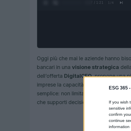
0:28 / 1:21
1
/
4
Oggi più che mai le aziende hanno biso
bancari in una
visione strategica
della
dell’offerta
DigitalCFO
, propone una pi
imprese la capacità di agire prima che
ESG 365 
semplice: non limitarsi ai saldi storici 
che supporti decisioni tempestive e co
If you wish 
sensitive in
confirm you
continue se
information 