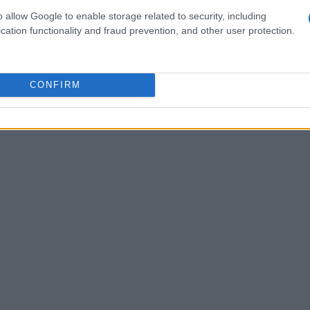
tività di riconciliazione tra movimenti bancari e
o allow Google to enable storage related to security, including
stime. Le regole e gli abbinamenti restano
cation functionality and fraud prevention, and other user protection.
cciabilità
e
affidabilità
delle previsioni nel
ntare report interni o confrontarsi con
CONFIRM