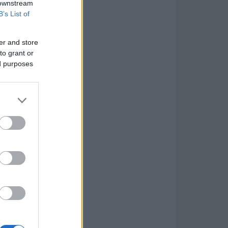
 downstream
B’s List of
er and store
to grant or
ed purposes