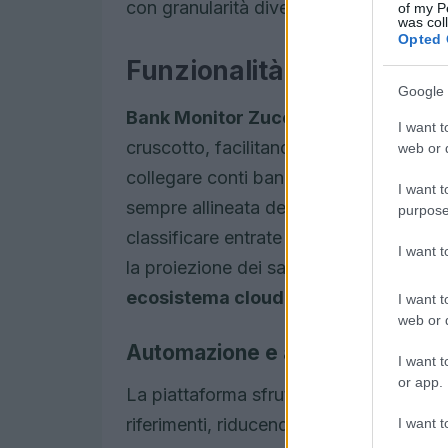
con granularità diversa per decadi, qui
of my P
was col
Opted 
Funzionalità principali
Google 
Bank Monitor Zucchetti
centralizza s
I want t
cruscotto, facilitando il controllo e la 
web or d
collegare conti bancari e importare flus
I want t
sempre allineata dei movimenti. Le
reg
purpose
classificare entrate e uscite in modo c
I want 
la proiezione dei saldi mensili. L’approc
ecosistema cloud
in cui ogni fattura d
I want t
web or d
Automazione e accuratezza
I want t
or app.
La piattaforma sfrutta il
matching aut
riferimenti, riducendo il lavoro manual
I want t