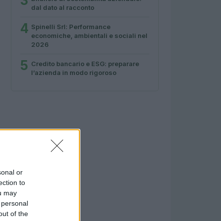
3
dal dato al racconto
4
Spinelli Srl: Performance
economiche, ambientali e sociali nel
2026
5
Credito bancario e ESG: preparare
l’azienda in modo rigoroso
sonal or
ection to
ou may
 personal
out of the