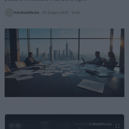
AiAdhubMedia
·
30 Giugno 2025
· 3 min
0:28 /
Ad
hub
Media
POWERED
1
/
4
1:23
BY