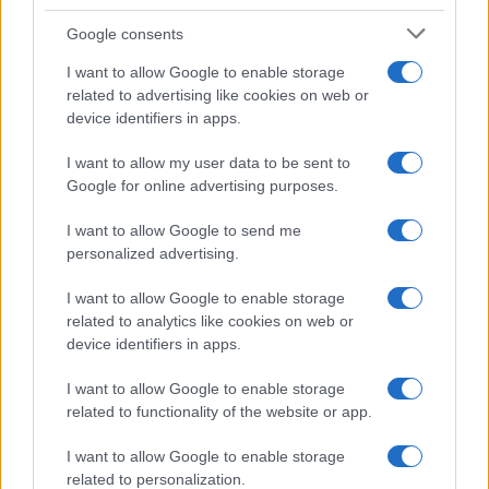
Google consents
I want to allow Google to enable storage
related to advertising like cookies on web or
device identifiers in apps.
I want to allow my user data to be sent to
Google for online advertising purposes.
Sanità sarda e transizione verde: tra case della
I want to allow Google to send me
comunità, industria farmaceutica e tensioni politiche
personalized advertising.
Ilaria Galli · 15 Giu 2026
I want to allow Google to enable storage
ESG NEWS
related to analytics like cookies on web or
device identifiers in apps.
I want to allow Google to enable storage
related to functionality of the website or app.
I want to allow Google to enable storage
related to personalization.