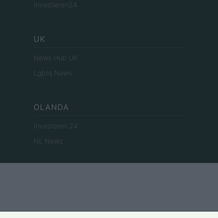
Investieren24
UK
News Hub UK
Lgbtq News
OLANDA
Investeren 24
NL Newz