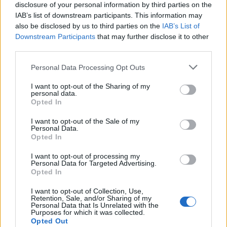
disclosure of your personal information by third parties on the
IAB’s list of downstream participants. This information may
also be disclosed by us to third parties on the
IAB’s List of
Downstream Participants
that may further disclose it to other
third parties.
Please note that this website/app uses one or more Google
Personal Data Processing Opt Outs
services and may gather and store information including but
not limited to your visit or usage behaviour. You may click to
I want to opt-out of the Sharing of my
personal data.
grant or deny consent to Google and its third-party tags to
Opted In
use your data for below specified purposes in below Google
consent section.
I want to opt-out of the Sale of my
Personal Data.
Opted In
I want to opt-out of processing my
Continua a leggere
Personal Data for Targeted Advertising.
Opted In
ESG NEWS
I want to opt-out of Collection, Use,
Retention, Sale, and/or Sharing of my
Personal Data that Is Unrelated with the
Purposes for which it was collected.
Opted Out