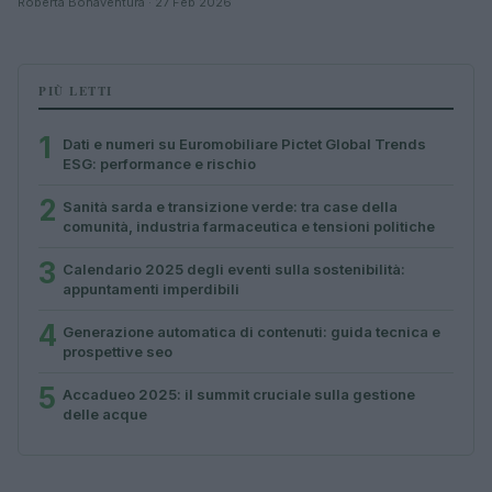
Roberta Bonaventura · 27 Feb 2026
PIÙ LETTI
1
Dati e numeri su Euromobiliare Pictet Global Trends
ESG: performance e rischio
2
Sanità sarda e transizione verde: tra case della
comunità, industria farmaceutica e tensioni politiche
3
Calendario 2025 degli eventi sulla sostenibilità:
appuntamenti imperdibili
4
Generazione automatica di contenuti: guida tecnica e
prospettive seo
5
Accadueo 2025: il summit cruciale sulla gestione
delle acque