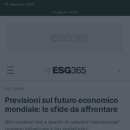
Salta al contenuto
10 Agosto 2026
10 Agosto 2026
⌕
×
⌕
ESG NEWS
Cerca
Previsioni sul futuro economico
mondiale: le sfide da affrontare
Non crederai mai a quanto le relazioni internazionali
possano influenzare il tuo portafoglio!