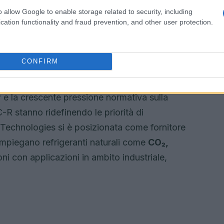
e e rappresenta un impegno formale verso gli
o allow Google to enable storage related to security, including
cation functionality and fraud prevention, and other user protection.
CONFIRM
to strutturale del comparto: il progressivo
sto dal Regolamento
UE 2026/573
l’aumento
r
e la crescente pressione normativa sulla
R stanno ridefinendo le priorità di
 Technologies si è posizionata come fornitore
impiegano refrigeranti naturali come
CO₂,
ni con applicazioni in ambito industriale,