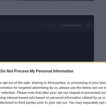
Ad
hub
Media
POWERED BY
refinancing ESG-linked
del valore di 35,5
-
Do Not Process My Personal Information
l composto da
Banco BPM
(con ruolo di
to opt-out of the sale, sharing to third parties, or processing of your per
derwriter, finanziatore originario e banca
formation for targeted advertising by us, please use the below opt-out s
DP)
Deutsche Bank
e
Banca Sella
. Il capitale
r selection. Please note that after your opt-out request is processed y
eing interest-based ads based on personal information utilized by us or
gruppo, focalizzato sull’aumento della capacità
disclosed to third parties prior to your opt-out. You may separately opt-
, sull’espansione internazionale e sul