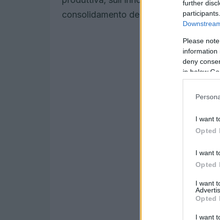
further disc
participants
consolidamento della presenza nel me
Downstream 
Please note
information 
deny consent
in below Go
Persona
I want t
Opted 
I want t
Opted 
I want 
Advertis
Opted 
I want t