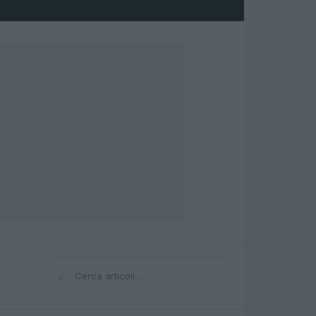
⌕
Cerca