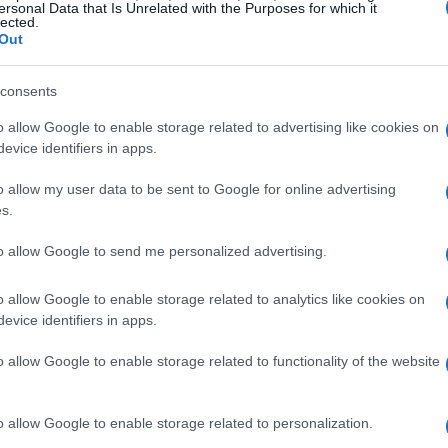
ersonal Data that Is Unrelated with the Purposes for which it
ima volta per il gruppo un meccanismo
lected.
Out
zioni finanziarie al raggiungimento di obiettivi
abili. L’intesa si inserisce in un contesto di
consents
 normative, pressioni di mercato e cambiamenti
o allow Google to enable storage related to advertising like cookies on
refrigeranti naturali
sempre più strategiche.
evice identifiers in apps.
o allow my user data to be sent to Google for online advertising
e obiettivi finanziari
s.
 articolato per mettere in sicurezza il programma
to allow Google to send me personalized advertising.
e risorse finanzieranno principalmente quattro
o allow Google to enable storage related to analytics like cookies on
lla capacità produttiva
nelle linee dedicate ai
evice identifiers in apps.
ella roadmap di innovazione tecnologica
la
o allow Google to enable storage related to functionality of the website
gruppo nei mercati europei ad alto potenziale e
 segmento data center cooling
. La struttura
o allow Google to enable storage related to personalization.
rate europei, mette in relazione la sostenibilità