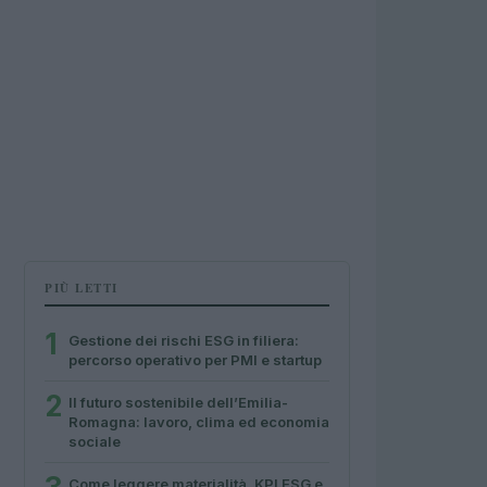
PIÙ LETTI
1
Gestione dei rischi ESG in filiera:
percorso operativo per PMI e startup
2
Il futuro sostenibile dell’Emilia-
Romagna: lavoro, clima ed economia
sociale
Come leggere materialità, KPI ESG e