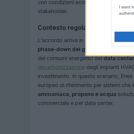
con condizioni economiche vantaggios
I want t
stakeholder.
authenti
Contesto regolatorio e mercato
L’accordo arriva in una fase di mutamen
phase-down dei gas fluorurati
previ
dei consumi energetici dei
data cente
decarbonizzazione
degli impianti HVAC-
investimento. In questo scenario, Enex
europeo di riferimento per sistemi che 
ammoniaca, propano e acqua
soluzio
commerciale e per data center.