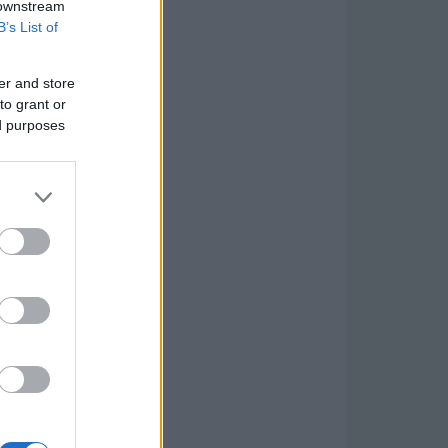
 downstream
B’s List of
er and store
to grant or
ed purposes