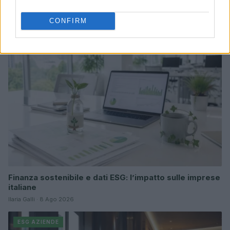
Continua a leggere
CONFIRM
ESG AZIENDE
Finanza sostenibile e dati ESG: l’impatto sulle imprese
italiane
Ilaria Galli · 8 Ago 2026
ESG AZIENDE