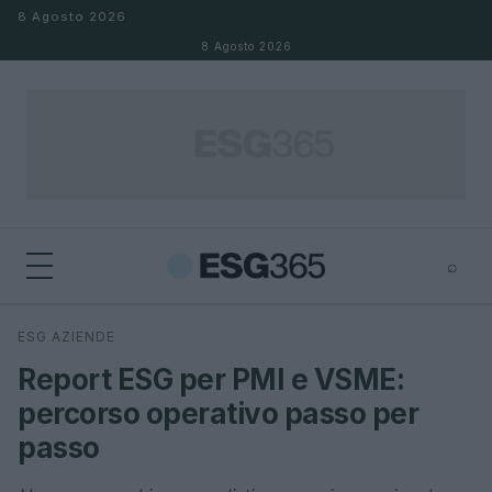
Salta al contenuto
8 Agosto 2026
8 Agosto 2026
⌕
×
⌕
ESG AZIENDE
Cerca
Report ESG per PMI e VSME:
percorso operativo passo per
passo