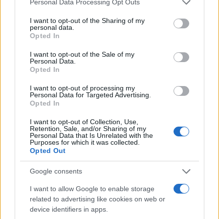
Personal Data Processing Opt Outs
services and may gather and store information including but
metodologica e archivi ordinati aumentano la
not limited to your visit or usage behaviour. You may click to
I want to opt-out of the Sharing of my
fiducia. Il report diventa così uno strumento di
personal data.
grant or deny consent to Google and its third-party tags to
Opted In
gestione: un impegno a migliorare, misurando
use your data for below specified purposes in below Google
consent section.
pochi aspetti rilevanti e rendendo conto dei
I want to opt-out of the Sale of my
Personal Data.
progressi nel tempo.
Opted In
I want to opt-out of processing my
Personal Data for Targeted Advertising.
Opted In
AUTORE
Andrea Innocenti
I want to opt-out of Collection, Use,
Retention, Sale, and/or Sharing of my
Andrea Innocenti ha coordinato dall'estero il
Personal Data that Is Unrelated with the
Purposes for which it was collected.
rientro di una cronista napoletana durante una
Opted Out
crisi diplomatica, gestendo contatti con
consolati; è corrispondente esteri che
Google consents
definisce linee editoriali sulla geopolitica. Nato
a Napoli, parla dialetto locale e mantiene
I want to allow Google to enable storage
rapporti con ONG partenopee.
related to advertising like cookies on web or
device identifiers in apps.