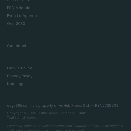
ESG Aziende
Eventi e Agenda
Onu 2030
MAGAZINE
Contattaci
LEGALE
Cookie Policy
Privacy Policy
Note legali
esg-365.com is a property of AdHub Media S.r.l. — REA 2729933
Copyright © 2026 · Edito da AdHub Media — Italia
Tutti i diritti riservati
I contenuti sono curati dalla redazione con il supporto di strumenti digitali e
realizzati in collaborazione con autori indipendenti.