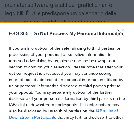
ordinate; software gratuiti per grafici chiari e
leggibili. È utile predisporre un calendario delle
scadenze e un modello di scheda per ogni
indicatore con definizione, unità di misura, fonte e
ESG 365 -
Do Not Process My Personal Information
responsabile.
If you wish to opt-out of the sale, sharing to third parties, or
Dalla bozza alla pubblicazione:
processing of your personal or sensitive information for
targeted advertising by us, please use the below opt-out
credibilità prima di tutto
section to confirm your selection. Please note that after your
opt-out request is processed you may continue seeing
Una volta raccolti i contenuti, si costruisce una
interest-based ads based on personal information utilized by
bozza coerente, si controllano coerenza e
us or personal information disclosed to third parties prior to
tracciabilità
dei dati, si redige un
executive
your opt-out. You may separately opt-out of the further
disclosure of your personal information by third parties on the
summary
che spieghi scelte e priorità, e si chiede
IAB’s list of downstream participants. This information may
una lettura critica a chi non ha partecipato al
also be disclosed by us to third parties on the
IAB’s List of
progetto. La pubblicazione deve indicare contatti,
Downstream Participants
that may further disclose it to other
third parties.
ambito e limiti del lavoro, evitando affermazioni
assolute. Anche senza certificazioni, chiarezza
Please note that this website/app uses one or more Google