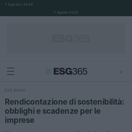
Salta al contenuto
7 Agosto 2026
7 Agosto 2026
⌕
×
⌕
ESG NEWS
Cerca
Rendicontazione di sostenibilità:
obblighi e scadenze per le
imprese