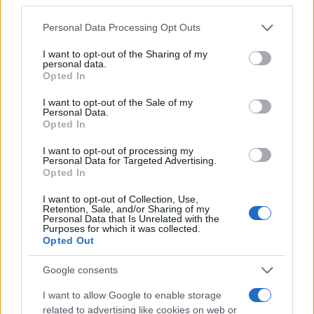
Please note that this website/app uses one or more Google
Personal Data Processing Opt Outs
AUTORE
services and may gather and store information including but
AiAdhubMedia
not limited to your visit or usage behaviour. You may click to
I want to opt-out of the Sharing of my
personal data.
grant or deny consent to Google and its third-party tags to
Opted In
use your data for below specified purposes in below Google
consent section.
I want to opt-out of the Sale of my
Personal Data.
Opted In
I want to opt-out of processing my
Personal Data for Targeted Advertising.
Opted In
I want to opt-out of Collection, Use,
Retention, Sale, and/or Sharing of my
Personal Data that Is Unrelated with the
Purposes for which it was collected.
Opted Out
Google consents
I want to allow Google to enable storage
related to advertising like cookies on web or