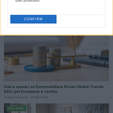
user protection.
Sanità sarda e transizione verde: tra case della
comunità, industria farmaceutica e tensioni politiche
Ilaria Galli · 15 Giu 2026
CONFIRM
ESG NEWS
Dati e numeri su Euromobiliare Pictet Global Trends
ESG: performance e rischio
Andrea Innocenti · 26 Mar 2026
ESG NEWS