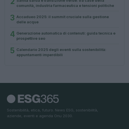
2
Sanità sarda e transizione verde: tra case della
comunità, industria farmaceutica e tensioni politiche
3
Accadueo 2025: il summit cruciale sulla gestione
delle acque
4
Generazione automatica di contenuti: guida tecnica e
prospettive seo
5
Calendario 2025 degli eventi sulla sostenibilità:
appuntamenti imperdibili
Sostenibilità, etica, futuro. News ESG, sostenibilità,
aziende, eventi e agenda Onu 2030.