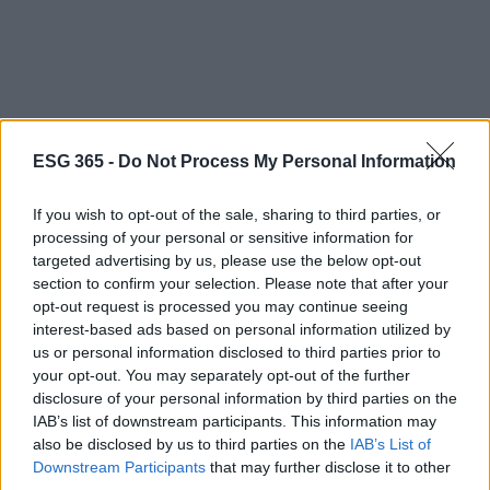
ESG 365 -
Do Not Process My Personal Information
If you wish to opt-out of the sale, sharing to third parties, or
processing of your personal or sensitive information for
targeted advertising by us, please use the below opt-out
In conclusione, la rendicontazione di sostenibilità è
section to confirm your selection. Please note that after your
destinata a diventare un aspetto fondamentale del
opt-out request is processed you may continue seeing
business moderno. Con il 2025 che si avvicina
interest-based ads based on personal information utilized by
us or personal information disclosed to third parties prior to
rapidamente, è essenziale che le aziende inizino a
your opt-out. You may separately opt-out of the further
prepararsi per queste nuove sfide. Cosa faranno
disclosure of your personal information by third parties on the
per dimostrare il loro impegno verso un futuro
IAB’s list of downstream participants. This information may
also be disclosed by us to third parties on the
IAB’s List of
sostenibile? La risposta potrebbe sorprenderti!
Downstream Participants
that may further disclose it to other
third parties.