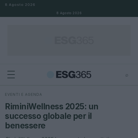
Salta al contenuto
8 Agosto 2026
8 Agosto 2026
⌕
×
⌕
EVENTI E AGENDA
Cerca
RiminiWellness 2025: un
successo globale per il
benessere