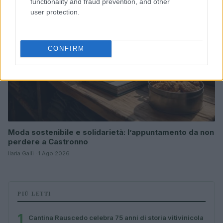
functionality and fraud prevention, and other
user protection.
CONFIRM
Moda sostenibile e solidarietà: l’appuntamento da non
perdere a Castronno
Ilaria Galli · 1 Ago 2026
PIÙ LETTI
1
Cantina Rauscedo celebra 75 anni di storia vitivinicola