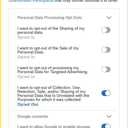
Downstream Participants
that may further disclose it to other
third parties.
Please note that this website/app uses one or more Google
Personal Data Processing Opt Outs
services and may gather and store information including but
Continua a leggere
not limited to your visit or usage behaviour. You may click to
I want to opt-out of the Sharing of my
personal data.
grant or deny consent to Google and its third-party tags to
Opted In
use your data for below specified purposes in below Google
EVENTI E AGENDA
consent section.
I want to opt-out of the Sale of my
Personal Data.
Opted In
I want to opt-out of processing my
Personal Data for Targeted Advertising.
Opted In
I want to opt-out of Collection, Use,
Retention, Sale, and/or Sharing of my
Personal Data that Is Unrelated with the
Purposes for which it was collected.
Opted Out
Google consents
Cantina Rauscedo celebra 75 anni di storia vitivinicola
I want to allow Google to enable storage