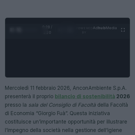
0:28 /
Ad
hub
Media
POWERED
1
/
4
1:20
BY
Mercoledì 11 febbraio 2026, AnconAmbiente S.p.A.
presenterà il proprio
bilancio di sostenibilità
2026
presso la
sala del Consiglio di Facoltà
della Facoltà
di Economia “Giorgio Fuà”. Questa iniziativa
costituisce un’importante opportunità per illustrare
l’impegno della società nella gestione dell’igiene