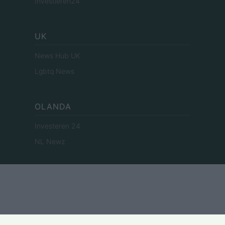
Investieren24
UK
News Hub UK
Lgbtq News
OLANDA
Investeren 24
NL Newz