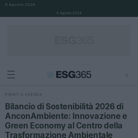
Salta al contenuto
9 Agosto 2026
9 Agosto 2026
⌕
×
⌕
EVENTI E AGENDA
Cerca
Bilancio di Sostenibilità 2026 di
AnconAmbiente: Innovazione e
Green Economy al Centro della
Trasformazione Ambientale