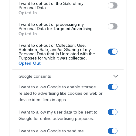
consent section.
I want to opt-out of the Sale of my
Personal Data.
Opted In
I want to opt-out of processing my
Personal Data for Targeted Advertising.
Opted In
Mondovì e Ceva Ospitano la Scuola di Sostenibilità:
Strategie per il Cambiamento
I want to opt-out of Collection, Use,
Ilaria Galli · 9 Ago 2026
Retention, Sale, and/or Sharing of my
Personal Data that Is Unrelated with the
Purposes for which it was collected.
EVENTI E AGENDA
Opted Out
Google consents
I want to allow Google to enable storage
related to advertising like cookies on web or
device identifiers in apps.
I want to allow my user data to be sent to
Google for online advertising purposes.
I want to allow Google to send me