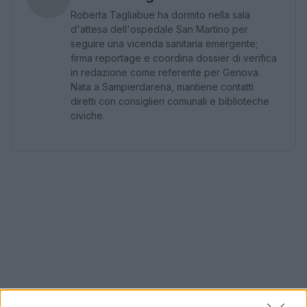
Roberta Tagliabue ha dormito nella sala
d'attesa dell'ospedale San Martino per
seguire una vicenda sanitaria emergente;
firma reportage e coordina dossier di verifica
in redazione come referente per Genova.
Nata a Sampierdarena, mantiene contatti
diretti con consiglieri comunali e biblioteche
civiche.