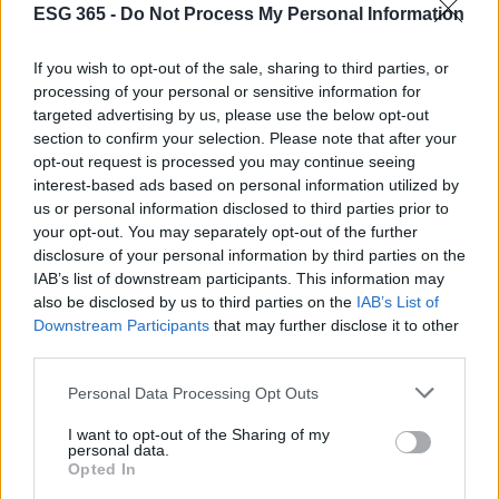
ESG 365 -
Do Not Process My Personal Information
If you wish to opt-out of the sale, sharing to third parties, or
processing of your personal or sensitive information for
targeted advertising by us, please use the below opt-out
section to confirm your selection. Please note that after your
opt-out request is processed you may continue seeing
interest-based ads based on personal information utilized by
us or personal information disclosed to third parties prior to
your opt-out. You may separately opt-out of the further
disclosure of your personal information by third parties on the
Continua a leggere
IAB’s list of downstream participants. This information may
also be disclosed by us to third parties on the
IAB’s List of
EVENTI E AGENDA
Downstream Participants
that may further disclose it to other
third parties.
Please note that this website/app uses one or more Google
Personal Data Processing Opt Outs
services and may gather and store information including but
not limited to your visit or usage behaviour. You may click to
I want to opt-out of the Sharing of my
personal data.
grant or deny consent to Google and its third-party tags to
Opted In
use your data for below specified purposes in below Google