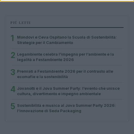
PIÙ LETTI
1
Mondovì e Ceva Ospitano la Scuola di Sostenibilità:
Strategie per il Cambiamento
2
Legambiente celebra l’impegno per l’ambiente e la
legalità a Festambiente 2026
3
Premiati a Festambiente 2026 per il contrasto alle
ecomafie e la sostenibilità
4
Jovanotti e il Jova Summer Party: l’evento che unisce
cultura, divertimento e impegno ambientale
5
Sostenibilità e musica al Jova Summer Party 2026:
l’innovazione di Seda Packaging