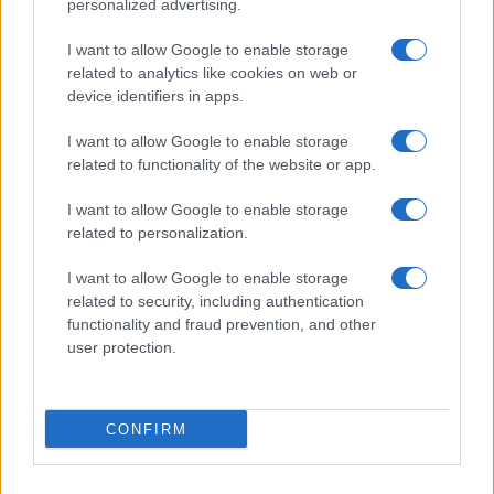
personalized advertising.
Legambiente celebra l’impegno per l’ambiente e la
I want to allow Google to enable storage
legalità a Festambiente 2026
related to analytics like cookies on web or
Andrea Innocenti · 9 Ago 2026
device identifiers in apps.
EVENTI E AGENDA
I want to allow Google to enable storage
related to functionality of the website or app.
I want to allow Google to enable storage
related to personalization.
I want to allow Google to enable storage
related to security, including authentication
functionality and fraud prevention, and other
user protection.
CONFIRM
Premiati a Festambiente 2026 per il contrasto alle
ecomafie e la sostenibilità
Ilaria Galli · 8 Ago 2026