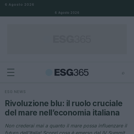
Salta al contenuto
6 Agosto 2026
6 Agosto 2026
⌕
×
⌕
ESG NEWS
Cerca
Rivoluzione blu: il ruolo cruciale
del mare nell’economia italiana
Non crederai mai a quanto il mare possa influenzare il
futuro dell'Italia! Scopri cosa è emerso dal IV Summit