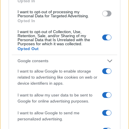
Opted In
come queste decisioni si tradurranno in azioni
concrete per il nostro Paese. E tu, sei pronto a
I want to opt-out of processing my
Personal Data for Targeted Advertising.
seguirci in questo viaggio verso il futuro?
Opted In
I want to opt-out of Collection, Use,
Retention, Sale, and/or Sharing of my
Personal Data that Is Unrelated with the
AUTORE
Purposes for which it was collected.
AiAdhubMedia
Opted Out
Google consents
I want to allow Google to enable storage
related to advertising like cookies on web or
device identifiers in apps.
I want to allow my user data to be sent to
Google for online advertising purposes.
I want to allow Google to send me
personalized advertising.