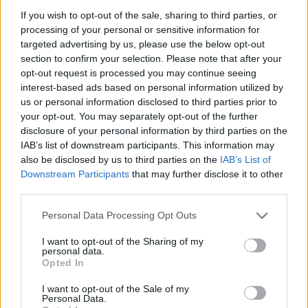
pensato? Quanto può influenzare il nostro futuro
If you wish to opt-out of the sale, sharing to third parties, or
l’innovazione che nasce dal sud?
processing of your personal or sensitive information for
targeted advertising by us, please use the below opt-out
section to confirm your selection. Please note that after your
Particolarmente significativo è il primato del Sud
opt-out request is processed you may continue seeing
Italia, che nel 2024 si prevede avrà una quota del
interest-based ads based on personal information utilized by
32,5%
in termini di valore aggiunto, con
us or personal information disclosed to third parties prior to
your opt-out. You may separately opt-out of the further
un’occupazione che raggiungerà il
37,7%
. Questo
disclosure of your personal information by third parties on the
mostra chiaramente che il Sud non solo
IAB’s list of downstream participants. This information may
contribuisce in modo significativo all’economia del
also be disclosed by us to third parties on the
IAB’s List of
Downstream Participants
that may further disclose it to other
mare, ma è anche un’area strategica per lo
third parties.
sviluppo futuro. In conclusione, il IV Summit
Please note that this website/app uses one or more Google
Nazionale sull’Economia del Mare ha rappresentato
Personal Data Processing Opt Outs
services and may gather and store information including but
non solo un momento di confronto, ma anche
not limited to your visit or usage behaviour. You may click to
I want to opt-out of the Sharing of my
personal data.
un’opportunità unica per definire un percorso chiaro
grant or deny consent to Google and its third-party tags to
Opted In
use your data for below specified purposes in below Google
e condiviso per il futuro della
Blue Economy
consent section.
I want to opt-out of the Sale of my
italiana. Ora non resta che aspettare e vedere
Personal Data.