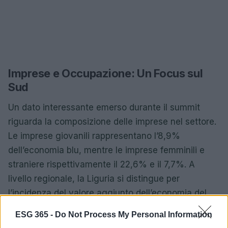
Imprese e Occupazione: Un Focus sul
Sud
Un dato interessante emerso durante il summit
riguarda la composizione delle imprese nel settore.
Le imprese giovanili rappresentano l’8,9%
dell’economia blu, mentre le imprese femminili e
straniere rispettivamente il 22,6% e il 7,7%. A
livello regionale, la Liguria si distingue per
l’incidenza del valore aggiunto dell’economia del
mare sul totale dell’economia territoriale, seguita
ESG 365 -
Do Not Process My Personal Information
da Sardegna e Friuli-Venezia Giulia. Ma ci hai mai