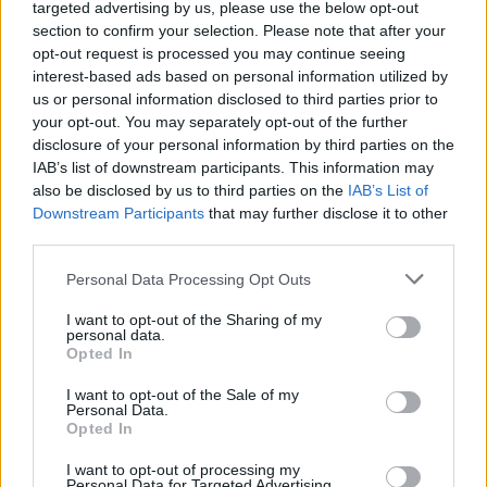
Sanità sarda e transizione verde: tra case della
targeted advertising by us, please use the below opt-out
comunità, industria farmaceutica e tensioni politiche
section to confirm your selection. Please note that after your
Ilaria Galli · 15 Giu 2026
opt-out request is processed you may continue seeing
interest-based ads based on personal information utilized by
us or personal information disclosed to third parties prior to
ESG NEWS
your opt-out. You may separately opt-out of the further
disclosure of your personal information by third parties on the
IAB’s list of downstream participants. This information may
also be disclosed by us to third parties on the
IAB’s List of
Downstream Participants
that may further disclose it to other
third parties.
Please note that this website/app uses one or more Google
Personal Data Processing Opt Outs
services and may gather and store information including but
not limited to your visit or usage behaviour. You may click to
I want to opt-out of the Sharing of my
personal data.
grant or deny consent to Google and its third-party tags to
Opted In
Dati e numeri su Euromobiliare Pictet Global Trends
use your data for below specified purposes in below Google
ESG: performance e rischio
consent section.
I want to opt-out of the Sale of my
Andrea Innocenti · 26 Mar 2026
Personal Data.
Opted In
ESG NEWS
I want to opt-out of processing my
Personal Data for Targeted Advertising.