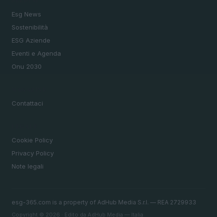
SEZIONI
Esg News
Sostenibilità
ESG Aziende
Eventi e Agenda
Onu 2030
MAGAZINE
Contattaci
LEGALE
Cookie Policy
Privacy Policy
Note legali
esg-365.com is a property of AdHub Media S.r.l. — REA 2729933
Copyright © 2026 · Edito da AdHub Media — Italia