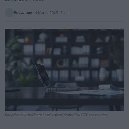
Redazione
·
4 Marzo 2025
· 2 min
Scopri come scaricare i tuoi articoli preferiti in PDF senza costi.