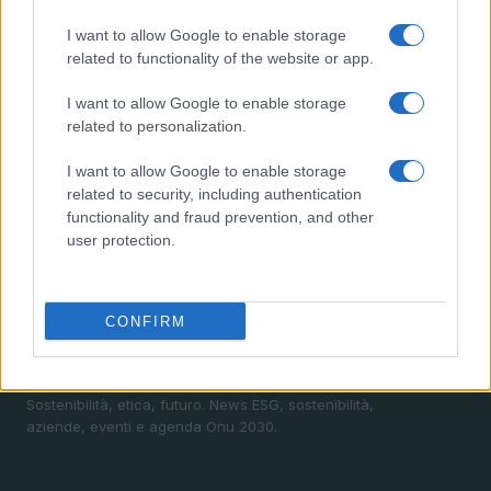
comunità, industria farmaceutica e tensioni politiche
I want to allow Google to enable storage
3
Accadueo 2025: il summit cruciale sulla gestione
related to functionality of the website or app.
delle acque
I want to allow Google to enable storage
4
Generazione automatica di contenuti: guida tecnica e
related to personalization.
prospettive seo
5
I want to allow Google to enable storage
Calendario 2025 degli eventi sulla sostenibilità:
related to security, including authentication
appuntamenti imperdibili
functionality and fraud prevention, and other
user protection.
CONFIRM
Sostenibilità, etica, futuro. News ESG, sostenibilità,
aziende, eventi e agenda Onu 2030.