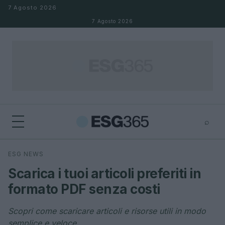
Salta al contenuto
7 Agosto 2026
7 Agosto 2026
⌕
×
⌕
ESG NEWS
Cerca
Scarica i tuoi articoli preferiti in
formato PDF senza costi
Scopri come scaricare articoli e risorse utili in modo
semplice e veloce