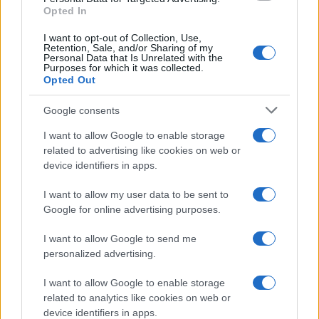
Opted In
I want to opt-out of Collection, Use,
Retention, Sale, and/or Sharing of my
Personal Data that Is Unrelated with the
Purposes for which it was collected.
Opted Out
Google consents
I want to allow Google to enable storage
Calendario 2025 degli eventi sulla sostenibilità:
related to advertising like cookies on web or
appuntamenti imperdibili
device identifiers in apps.
Roberta Bonaventura · 27 Feb 2026
I want to allow my user data to be sent to
Google for online advertising purposes.
PIÙ LETTI
I want to allow Google to send me
personalized advertising.
1
Dati e numeri su Euromobiliare Pictet Global Trends
I want to allow Google to enable storage
ESG: performance e rischio
related to analytics like cookies on web or
2
Sanità sarda e transizione verde: tra case della
device identifiers in apps.