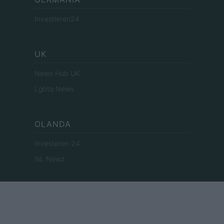
Investieren24
UK
News Hub UK
Lgbtq News
OLANDA
Investeren 24
NL Newz