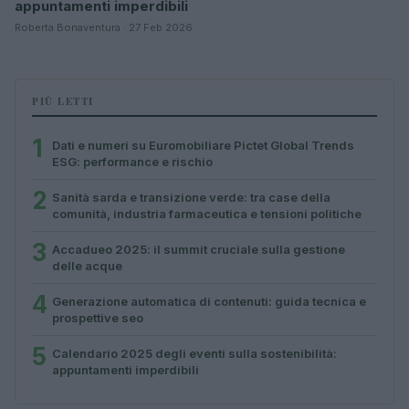
appuntamenti imperdibili
Roberta Bonaventura · 27 Feb 2026
PIÙ LETTI
1
Dati e numeri su Euromobiliare Pictet Global Trends
ESG: performance e rischio
2
Sanità sarda e transizione verde: tra case della
comunità, industria farmaceutica e tensioni politiche
3
Accadueo 2025: il summit cruciale sulla gestione
delle acque
4
Generazione automatica di contenuti: guida tecnica e
prospettive seo
5
Calendario 2025 degli eventi sulla sostenibilità:
appuntamenti imperdibili