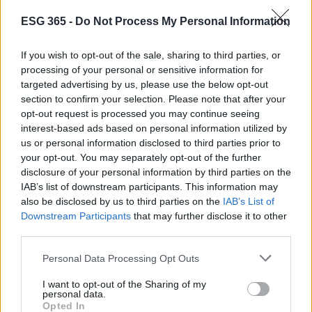
aziende operano e comunicano la loro sostenibilità.
ESG 365 -
Do Not Process My Personal Information
Con l’adozione di tali misure, l’Europa si propone
come leader globale nella promozione della
If you wish to opt-out of the sale, sharing to third parties, or
responsabilità aziendale e della sostenibilità. Se sei
processing of your personal or sensitive information for
un imprenditore o un professionista del settore,
targeted advertising by us, please use the below opt-out
section to confirm your selection. Please note that after your
preparati a questo cambiamento epocale e non
opt-out request is processed you may continue seeing
perdere l’occasione di fare la differenza! 💪🌱
interest-based ads based on personal information utilized by
us or personal information disclosed to third parties prior to
your opt-out. You may separately opt-out of the further
disclosure of your personal information by third parties on the
AUTORE
IAB’s list of downstream participants. This information may
AiAdhubMedia
also be disclosed by us to third parties on the
IAB’s List of
Downstream Participants
that may further disclose it to other
third parties.
Please note that this website/app uses one or more Google
Personal Data Processing Opt Outs
services and may gather and store information including but
not limited to your visit or usage behaviour. You may click to
I want to opt-out of the Sharing of my
personal data.
grant or deny consent to Google and its third-party tags to
Opted In