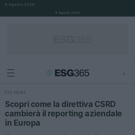
Salta al contenuto
9 Agosto 2026
9 Agosto 2026
⌕
×
⌕
ESG NEWS
Cerca
Scopri come la direttiva CSRD
cambierà il reporting aziendale
in Europa