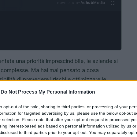
Ad
hub
Media
POWERED BY
ntata una priorità imprescindibile, le aziende si
ù complesse. Ma hai mai pensato a cosa
ilità di prevedere i rischi e ottimizzare le
le? Scopriamo insieme come l’IA, attraverso
-
Do Not Process My Personal Information
sta davvero rivoluzionando il modo in cui le
ostenibilità.
to opt-out of the sale, sharing to third parties, or processing of your per
formation for targeted advertising by us, please use the below opt-out s
r selection. Please note that after your opt-out request is processed y
eing interest-based ads based on personal information utilized by us or
disclosed to third parties prior to your opt-out. You may separately opt-