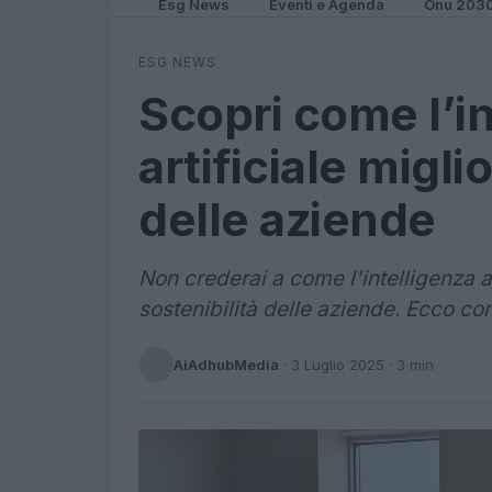
Esg News
Eventi e Agenda
Onu 203
ESG NEWS
Scopri come l’i
artificiale migli
delle aziende
Non crederai a come l'intelligenza ar
sostenibilità delle aziende. Ecco co
AiAdhubMedia
·
3 Luglio 2025
· 3 min