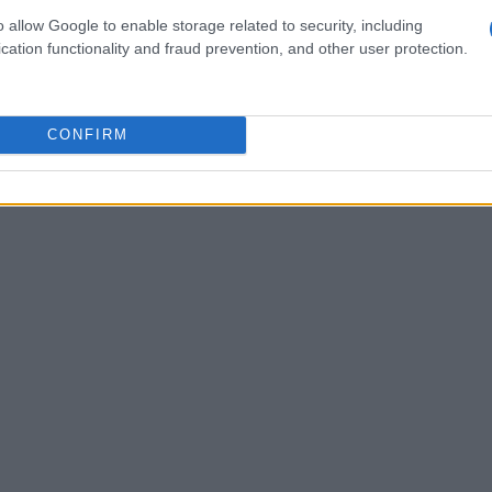
I
. Questo significa che le aziende possono
o allow Google to enable storage related to security, including
audit e divulgazioni. La numero 4 ti
cation functionality and fraud prevention, and other user protection.
mappare automaticamente le metriche ESG ai
ventuali lacune. Chi non vorrebbe un aiuto del
CONFIRM