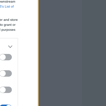
 downstream
B’s List of
er and store
to grant or
ed purposes