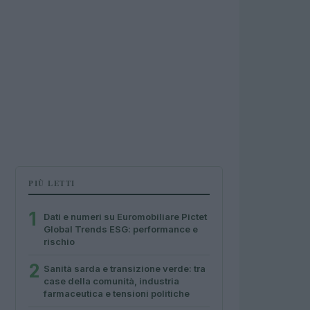
PIÙ LETTI
1
Dati e numeri su Euromobiliare Pictet
Global Trends ESG: performance e
rischio
2
Sanità sarda e transizione verde: tra
case della comunità, industria
farmaceutica e tensioni politiche