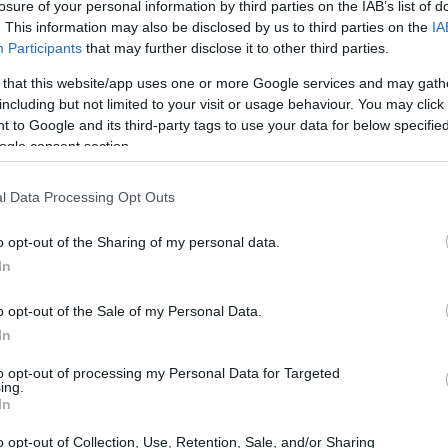
losure of your personal information by third parties on the IAB’s list of
. This information may also be disclosed by us to third parties on the
IA
Participants
that may further disclose it to other third parties.
 that this website/app uses one or more Google services and may gath
including but not limited to your visit or usage behaviour. You may click 
 to Google and its third-party tags to use your data for below specifi
ogle consent section.
l Data Processing Opt Outs
o opt-out of the Sharing of my personal data.
In
o opt-out of the Sale of my Personal Data.
i rischi con l’IA
In
to opt-out of processing my Personal Data for Targeted
emissioni o le interruzioni della catena di
ing.
In
hino. Questo è ciò che l’IA può offrirti! Grazie
ilevare pattern e tendenze che spesso sfuggono a
o opt-out of Collection, Use, Retention, Sale, and/or Sharing