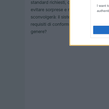
standard richiesti, come il
CSRD
e il
GR
I want t
evitare sorprese e rimanere pronte per 
authenti
sconvolgerà: il sistema è in grado di 
requisiti di conformità, evidenziando e
genere?