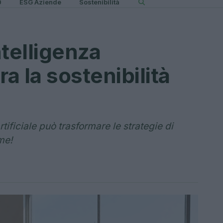
0
ESG Aziende
Sostenibilità
ntelligenza
ora la sostenibilità
tificiale può trasformare le strategie di
me!