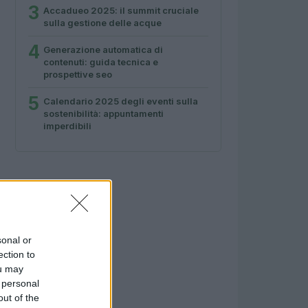
3
Accadueo 2025: il summit cruciale
sulla gestione delle acque
4
Generazione automatica di
contenuti: guida tecnica e
prospettive seo
5
Calendario 2025 degli eventi sulla
sostenibilità: appuntamenti
imperdibili
sonal or
ection to
ou may
 personal
out of the