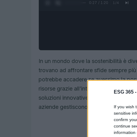
0:28 / 1:20
1
/
4
In un mondo dove la sostenibilità è dive
trovano ad affrontare sfide sempre pi
potrebbe accadere se avessimo la possib
risorse grazie all’intelligenza artificia
ESG 365 
soluzioni innovative come
elsAi ESG
, 
aziende gestiscono le loro strategie di s
If you wish 
sensitive in
confirm you
continue se
information 