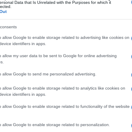
ersonal Data that Is Unrelated with the Purposes for which it
lected.
esto non solo aiuta le aziende a evitare crisi,
Out
ie di sostenibilità proattive, rendendo le
consents
o allow Google to enable storage related to advertising like cookies on
ntemente sia i dati interni che i segnali esterni,
evice identifiers in apps.
. Quando emergono rischi, il sistema invia avvisi
o allow my user data to be sent to Google for online advertising
ire prontamente e proteggere le operazioni
s.
a può essere un passo avanti, pronta ad
to allow Google to send me personalized advertising.
o allow Google to enable storage related to analytics like cookies on
ormative ESG
evice identifiers in apps.
o allow Google to enable storage related to functionality of the website
tenibilità è in continua evoluzione. Ti sei mai
ere aggiornate senza sentirsi sopraffatte?
elsAi
o allow Google to enable storage related to personalization.
mbiamento, allineando i dati aziendali agli