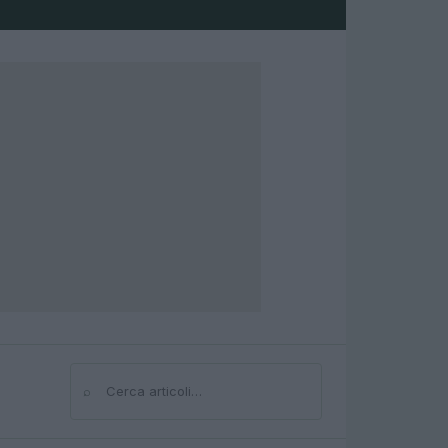
⌕
Cerca