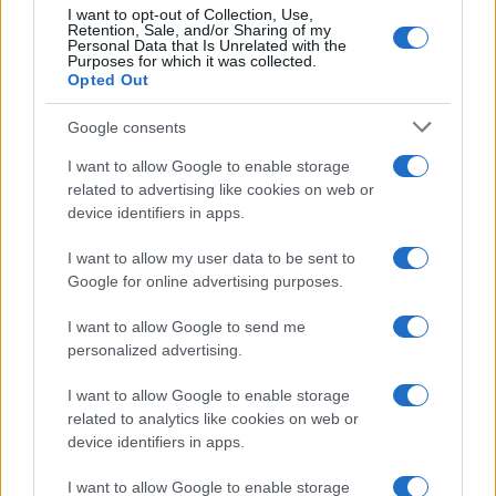
I want to opt-out of Collection, Use,
Retention, Sale, and/or Sharing of my
Continua a leggere
Personal Data that Is Unrelated with the
Purposes for which it was collected.
Opted Out
ESG NEWS
Google consents
I want to allow Google to enable storage
related to advertising like cookies on web or
device identifiers in apps.
I want to allow my user data to be sent to
Google for online advertising purposes.
I want to allow Google to send me
personalized advertising.
I want to allow Google to enable storage
Sanità sarda e transizione verde: tra case della
related to analytics like cookies on web or
comunità, industria farmaceutica e tensioni politiche
device identifiers in apps.
Ilaria Galli · 15 Giu 2026
I want to allow Google to enable storage