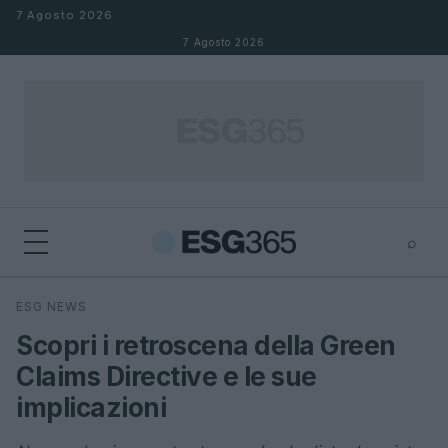
Salta al contenuto
7 Agosto 2026
7 Agosto 2026
⌕
×
⌕
ESG NEWS
Cerca
Scopri i retroscena della Green
Claims Directive e le sue
implicazioni