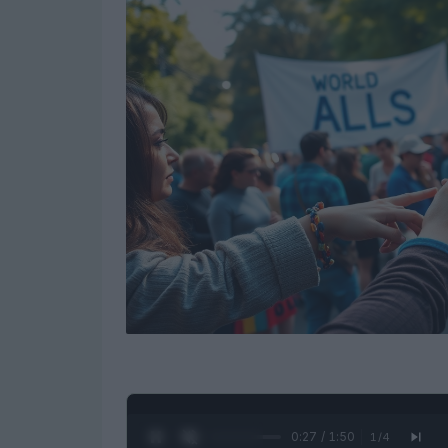
0:28 / 1:50
1
/
4