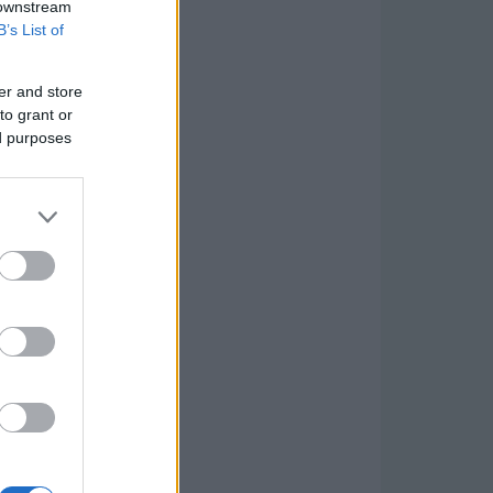
 downstream
B’s List of
er and store
to grant or
ed purposes