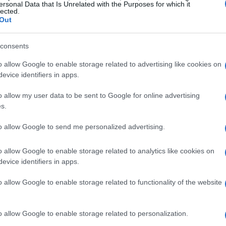
ersonal Data that Is Unrelated with the Purposes for which it
lected.
ttimana intera dedicata a eventi in tutto il
Out
ncludono partite benefiche, concerti, veleggiate
consents
noscere la realtà della SLA e a sostenere chi vive
ina di partecipare a una veleggiata solidale
o allow Google to enable storage related to advertising like cookies on
evice identifiers in apps.
a persone che condividono la tua passione e il
esto è solo un assaggio di quello che accadrà,
o allow my user data to be sent to Google for online advertising
s.
omunità che lotta per la consapevolezza.
to allow Google to send me personalized advertising.
, diventa il simbolo di questa giornata,
one affette da SLA. L’hashtag ufficiale,
o allow Google to enable storage related to analytics like cookies on
evice identifiers in apps.
l’impegno globale a superare ogni barriera per
evolezza della SLA siano diffuse in tutto il
o allow Google to enable storage related to functionality of the website
iflessione, un invito a tutti a partecipare e a far
irti a questa battaglia?
o allow Google to enable storage related to personalization.