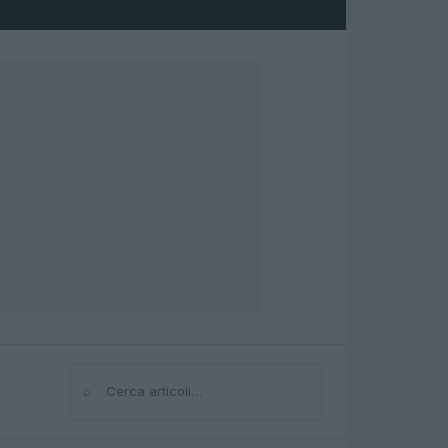
⌕
Cerca