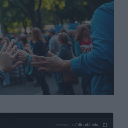
Ad
hub
Media
POWERED BY