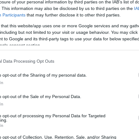
losure of your personal information by third parties on the IAB’s list of
. This information may also be disclosed by us to third parties on the
IA
Participants
that may further disclose it to other third parties.
 that this website/app uses one or more Google services and may gath
including but not limited to your visit or usage behaviour. You may click 
 to Google and its third-party tags to use your data for below specifi
ogle consent section.
l Data Processing Opt Outs
o opt-out of the Sharing of my personal data.
In
o opt-out of the Sale of my Personal Data.
In
to opt-out of processing my Personal Data for Targeted
ing.
In
er sensibilizzare e unire
o opt-out of Collection, Use, Retention, Sale, and/or Sharing