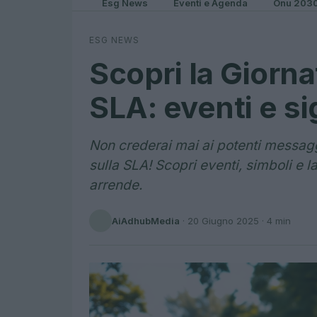
Esg News
Eventi e Agenda
Onu 203
ESG NEWS
Scopri la Giorna
SLA: eventi e si
Non crederai mai ai potenti messag
sulla SLA! Scopri eventi, simboli e 
arrende.
AiAdhubMedia
·
20 Giugno 2025
· 4 min