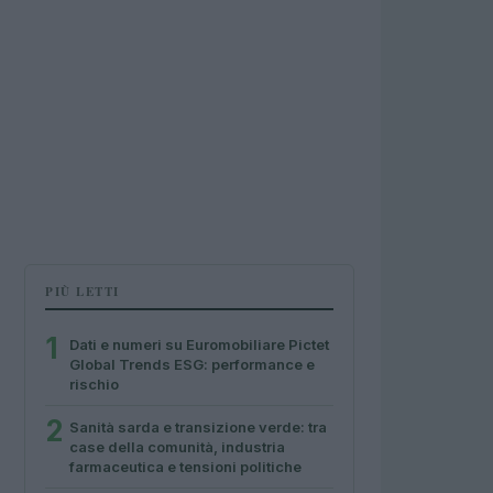
PIÙ LETTI
1
Dati e numeri su Euromobiliare Pictet
Global Trends ESG: performance e
rischio
2
Sanità sarda e transizione verde: tra
case della comunità, industria
farmaceutica e tensioni politiche