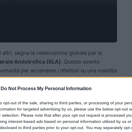
altri; segna la celebrazione globale per la
terale Amiotrofica (SLA)
. Questo evento
tunità per accendere i riflettori su una malattia
involgendo non solo i pazienti, ma anche i
SLA è una condizione complessa e, per questo, la
-
Do Not Process My Personal Information
munità che ne è colpita sono più che mai
to opt-out of the sale, sharing to third parties, or processing of your per
izzata dall’
Associazione Italiana Sclerosi
formation for targeted advertising by us, please use the below opt-out s
 di essere ricca di eventi e attività che
r selection. Please note that after your opt-out request is processed y
eing interest-based ads based on personal information utilized by us or
l’arte.
Sei pronto a scoprire cosa ci riserva
disclosed to third parties prior to your opt-out. You may separately opt-