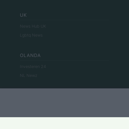
UK
News Hub UK
Lgbtq News
OLANDA
Investeren 24
NL Newz