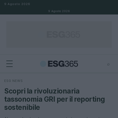
Salta al contenuto
9 Agosto 2026
9 Agosto 2026
⌕
×
⌕
ESG NEWS
Cerca
Scopri la rivoluzionaria
tassonomia GRI per il reporting
sostenibile