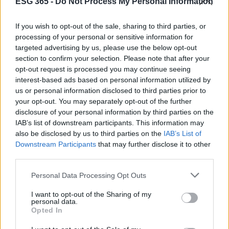
ESG 365 -
Do Not Process My Personal Information
If you wish to opt-out of the sale, sharing to third parties, or
processing of your personal or sensitive information for
targeted advertising by us, please use the below opt-out
section to confirm your selection. Please note that after your
opt-out request is processed you may continue seeing
interest-based ads based on personal information utilized by
us or personal information disclosed to third parties prior to
your opt-out. You may separately opt-out of the further
AUTORE
disclosure of your personal information by third parties on the
AiAdhubMedia
IAB’s list of downstream participants. This information may
also be disclosed by us to third parties on the
IAB’s List of
Downstream Participants
that may further disclose it to other
third parties.
Please note that this website/app uses one or more Google
Personal Data Processing Opt Outs
services and may gather and store information including but
not limited to your visit or usage behaviour. You may click to
I want to opt-out of the Sharing of my
personal data.
grant or deny consent to Google and its third-party tags to
Opted In
use your data for below specified purposes in below Google
consent section.