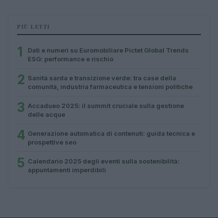
PIÙ LETTI
1
Dati e numeri su Euromobiliare Pictet Global Trends
ESG: performance e rischio
2
Sanità sarda e transizione verde: tra case della
comunità, industria farmaceutica e tensioni politiche
3
Accadueo 2025: il summit cruciale sulla gestione
delle acque
4
Generazione automatica di contenuti: guida tecnica e
prospettive seo
5
Calendario 2025 degli eventi sulla sostenibilità:
appuntamenti imperdibili