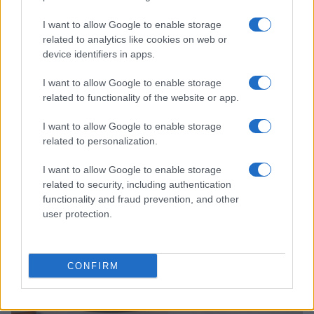
I want to allow Google to enable storage
related to analytics like cookies on web or
device identifiers in apps.
I want to allow Google to enable storage
related to functionality of the website or app.
Sanità sarda e transizione verde: tra case della
I want to allow Google to enable storage
comunità, industria farmaceutica e tensioni politiche
related to personalization.
Ilaria Galli · 15 Giu 2026
I want to allow Google to enable storage
related to security, including authentication
ESG NEWS
functionality and fraud prevention, and other
user protection.
CONFIRM