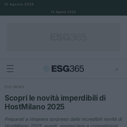
Salta al contenuto
10 Agosto 2026
10 Agosto 2026
⌕
×
⌕
ESG NEWS
Cerca
Scopri le novità imperdibili di
HostMilano 2025
Preparati a rimanere sorpreso dalle incredibili novità di
HostMilano 2025: eventi, masterclass e competizioni