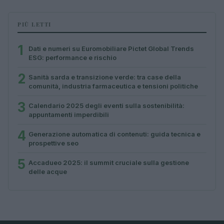
PIÙ LETTI
1
Dati e numeri su Euromobiliare Pictet Global Trends
ESG: performance e rischio
2
Sanità sarda e transizione verde: tra case della
comunità, industria farmaceutica e tensioni politiche
3
Calendario 2025 degli eventi sulla sostenibilità:
appuntamenti imperdibili
4
Generazione automatica di contenuti: guida tecnica e
prospettive seo
5
Accadueo 2025: il summit cruciale sulla gestione
delle acque