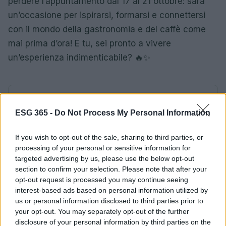
perdere l’appuntamento dal 17 al 21 ottobre: sarà
un’occasione per ispirarsi, formarsi e connettersi
con il mondo della gastronomia e del caffè come
mai prima d’ora! E tu, sei pronto a vivere
un’esperienza indimenticabile? 🔥✨
AUTORE
AiAdhubMedia
ESG 365 -
Do Not Process My Personal Information
If you wish to opt-out of the sale, sharing to third parties, or
processing of your personal or sensitive information for
targeted advertising by us, please use the below opt-out
section to confirm your selection. Please note that after your
opt-out request is processed you may continue seeing
interest-based ads based on personal information utilized by
us or personal information disclosed to third parties prior to
your opt-out. You may separately opt-out of the further
disclosure of your personal information by third parties on the