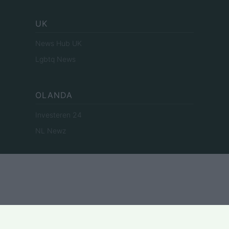
UK
News Hub UK
Lgbtq News
OLANDA
Investeren 24
NL Newz