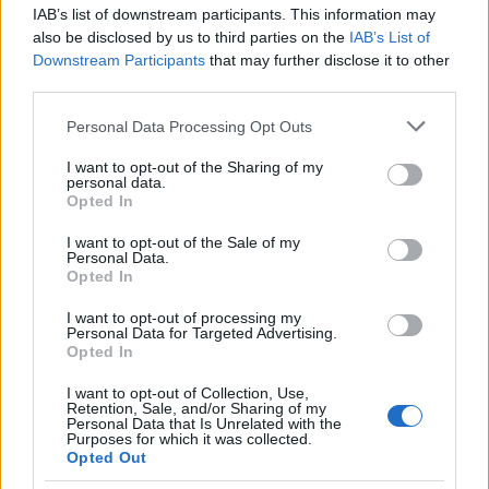
IAB’s list of downstream participants. This information may
also be disclosed by us to third parties on the
IAB’s List of
Downstream Participants
that may further disclose it to other
third parties.
Please note that this website/app uses one or more Google
Personal Data Processing Opt Outs
services and may gather and store information including but
not limited to your visit or usage behaviour. You may click to
I want to opt-out of the Sharing of my
personal data.
grant or deny consent to Google and its third-party tags to
Opted In
use your data for below specified purposes in below Google
consent section.
I want to opt-out of the Sale of my
Personal Data.
Opted In
Continua a leggere
I want to opt-out of processing my
Personal Data for Targeted Advertising.
Opted In
ESG NEWS
I want to opt-out of Collection, Use,
Retention, Sale, and/or Sharing of my
Personal Data that Is Unrelated with the
Purposes for which it was collected.
Opted Out