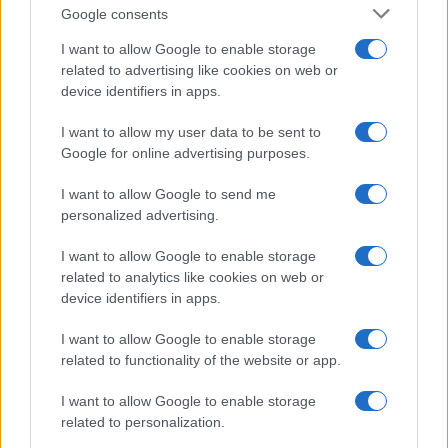
Google consents
I want to allow Google to enable storage
related to advertising like cookies on web or
device identifiers in apps.
I want to allow my user data to be sent to
Google for online advertising purposes.
Sanità sarda e transizione verde: tra case della
comunità, industria farmaceutica e tensioni politiche
I want to allow Google to send me
Ilaria Galli · 15 Giu 2026
personalized advertising.
I want to allow Google to enable storage
ESG NEWS
related to analytics like cookies on web or
device identifiers in apps.
I want to allow Google to enable storage
related to functionality of the website or app.
I want to allow Google to enable storage
related to personalization.