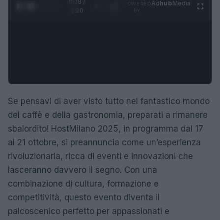
0:28 /
Ad
hub
Media
POWERED
1
/
4
1:20
BY
Se pensavi di aver visto tutto nel fantastico mondo
del caffè e della gastronomia, preparati a rimanere
sbalordito! HostMilano 2025, in programma dal 17
al 21 ottobre, si preannuncia come un’esperienza
rivoluzionaria, ricca di eventi e innovazioni che
lasceranno davvero il segno. Con una
combinazione di cultura, formazione e
competitività, questo evento diventa il
palcoscenico perfetto per appassionati e