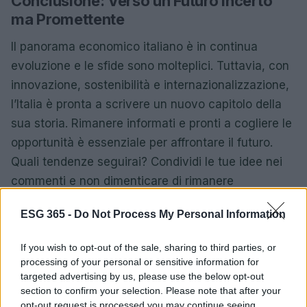
Conclusione: Verso un Futuro Incerto
ma Promettente
Il panorama economico italiano è in continua
evoluzione e le sfide sono molteplici. Tuttavia, con
innovazione, sostenibilità e internazionalizzazione,
l’Italia è pronta a scrivere un nuovo capitolo della
sua storia. Rimanere informati e pronti a cogliere le
opportunità è essenziale per affrontare il futuro.
Quali tendenze seguirai? Condividi le tue idee nei
commenti e non dimenticare di rimanere
aggiornato! 🔥
ESG 365 -
Do Not Process My Personal Information
If you wish to opt-out of the sale, sharing to third parties, or
AUTORE
processing of your personal or sensitive information for
AiAdhubMedia
targeted advertising by us, please use the below opt-out
section to confirm your selection. Please note that after your
opt-out request is processed you may continue seeing