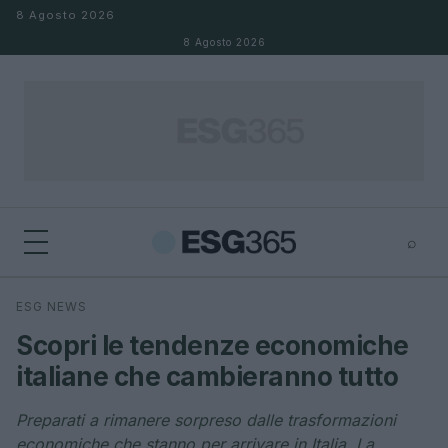
Salta al contenuto
8 Agosto 2026
8 Agosto 2026
⌕
×
⌕
ESG NEWS
Cerca
Scopri le tendenze economiche
italiane che cambieranno tutto
Preparati a rimanere sorpreso dalle trasformazioni
economiche che stanno per arrivare in Italia. La