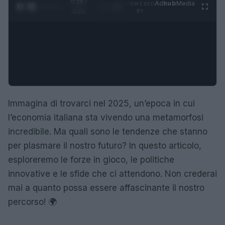
0:29 /
Ad
hub
Media
POWERED
1
/
4
1:21
BY
Immagina di trovarci nel 2025, un’epoca in cui
l’economia italiana sta vivendo una metamorfosi
incredibile. Ma quali sono le tendenze che stanno
per plasmare il nostro futuro? In questo articolo,
esploreremo le forze in gioco, le politiche
innovative e le sfide che ci attendono. Non crederai
mai a quanto possa essere affascinante il nostro
percorso! 🌍