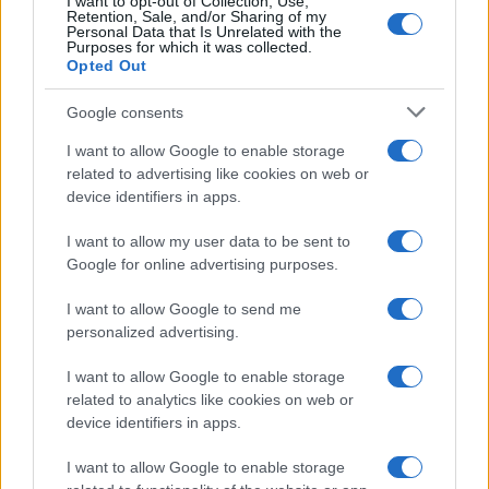
I want to opt-out of Collection, Use,
Continua a leggere
Retention, Sale, and/or Sharing of my
Personal Data that Is Unrelated with the
Purposes for which it was collected.
Opted Out
ESG NEWS
Google consents
I want to allow Google to enable storage
related to advertising like cookies on web or
device identifiers in apps.
I want to allow my user data to be sent to
Google for online advertising purposes.
I want to allow Google to send me
personalized advertising.
I want to allow Google to enable storage
Sanità sarda e transizione verde: tra case della
related to analytics like cookies on web or
comunità, industria farmaceutica e tensioni politiche
device identifiers in apps.
Ilaria Galli · 15 Giu 2026
I want to allow Google to enable storage
ESG NEWS