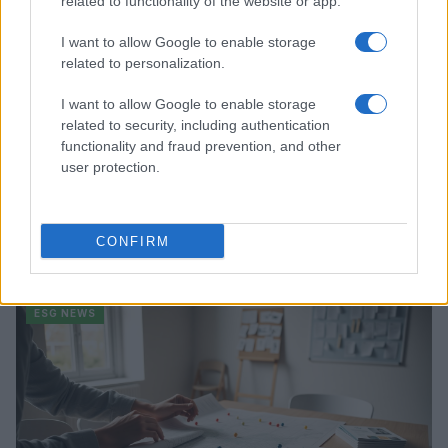
related to functionality of the website or app.
I want to allow Google to enable storage
related to personalization.
I want to allow Google to enable storage
related to security, including authentication
functionality and fraud prevention, and other
user protection.
Dati e numeri su Euromobiliare Pictet Global Trends
CONFIRM
ESG: performance e rischio
Andrea Innocenti · 26 Mar 2026
ESG NEWS