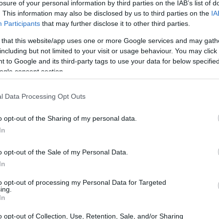
losure of your personal information by third parties on the IAB’s list of
. This information may also be disclosed by us to third parties on the
IA
Participants
that may further disclose it to other third parties.
 that this website/app uses one or more Google services and may gath
including but not limited to your visit or usage behaviour. You may click 
 to Google and its third-party tags to use your data for below specifi
ogle consent section.
l Data Processing Opt Outs
o opt-out of the Sharing of my personal data.
In
o opt-out of the Sale of my Personal Data.
In
g?
to opt-out of processing my Personal Data for Targeted
ing.
In
rifica quando un’azienda presenta i propri
 di quanto non siano in realtà. Ti è mai capitato
o opt-out of Collection, Use, Retention, Sale, and/or Sharing