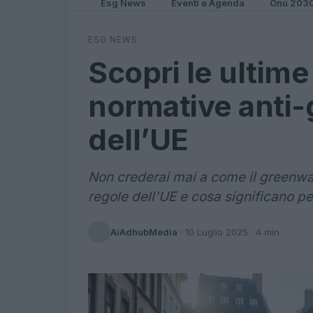
Esg News
Eventi e Agenda
Onu 203
ESG NEWS
Scopri le ultime
normative anti
dell’UE
Non crederai mai a come il greenwa
regole dell'UE e cosa significano per
AiAdhubMedia
·
10 Luglio 2025
· 4 min