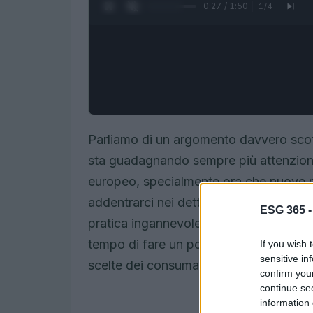
0:28 / 1:50
1
/
4
Parliamo di un argomento davvero scot
sta guadagnando sempre più attenzione
europeo, specialmente ora che nuove no
addentrarci nei dettagli delle decision
ESG 365 
pratica ingannevole, ti sei mai chiesto
tempo di fare un po’ di chiarezza su 
If you wish 
sensitive in
scelte dei consumatori e le strategie a
confirm you
continue se
information 