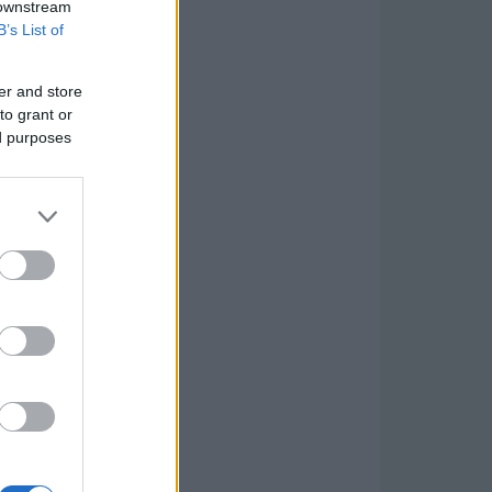
 downstream
B’s List of
er and store
to grant or
ed purposes