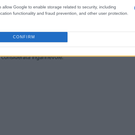
o allow Google to enable storage related to security, including
iali B2C sono regolate dalla
Direttiva sulle
cation functionality and fraud prevention, and other user protection.
D). Questa normativa è stata progettata per
oli nei confronti dei consumatori, incluso il
CONFIRM
e le affermazioni ingannevoli? In sostanza,
orcere in modo significativo il comportamento
considerata ingannevole.