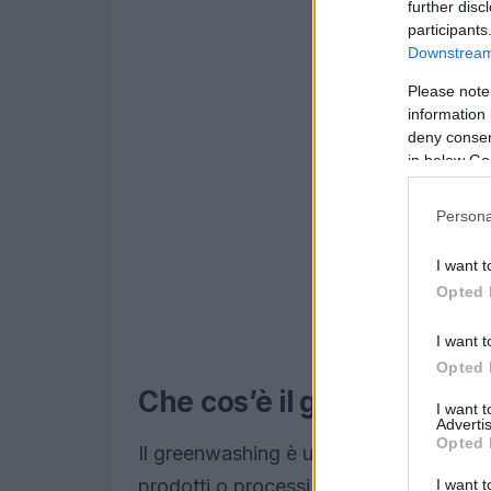
further disc
participants
Downstream 
Please note
information 
deny consent
in below Go
Persona
I want t
Opted 
I want t
Opted 
Che cos’è il greenwashin
I want 
Advertis
Opted 
Il greenwashing è una pratica che si ve
prodotti o processi come più sostenibili
I want t