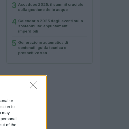
3
Accadueo 2025: il summit cruciale
sulla gestione delle acque
4
Calendario 2025 degli eventi sulla
sostenibilità: appuntamenti
imperdibili
5
Generazione automatica di
contenuti: guida tecnica e
prospettive seo
sonal or
ection to
ou may
 personal
out of the