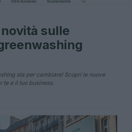
0
ESG Aziende
Sostenibilità
 novità sulle
-greenwashing
shing sta per cambiare! Scopri le nuove
 te e il tuo business.