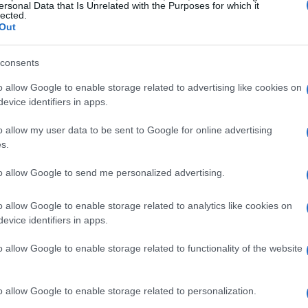
ersonal Data that Is Unrelated with the Purposes for which it
lected.
fare una scelta ecologica, solo per scoprire che
Out
inganna i consumatori, facendoli credere che le
iente, mentre in realtà non lo sono. Con la
consents
a pressione sulle aziende affinché adottino
o allow Google to enable storage related to advertising like cookies on
inosamente, ma non tutte sono pronte a farlo in
evice identifiers in apps.
co l’importanza delle normative.
o allow my user data to be sent to Google for online advertising
s.
 si basa su regole più severe per garantire che
to allow Google to send me personalized advertising.
rificate e veritiere. A partire dal 27 settembre
tandard anti-greenwashing più rigorosi, come
o allow Google to enable storage related to analytics like cookies on
Consumers for the Green Transition
. Queste
evice identifiers in apps.
ri e a garantire un mercato equo per le aziende
o allow Google to enable storage related to functionality of the website
à. Non è un passo avanti che tutti aspettavamo?
o allow Google to enable storage related to personalization.
o il greenwashing