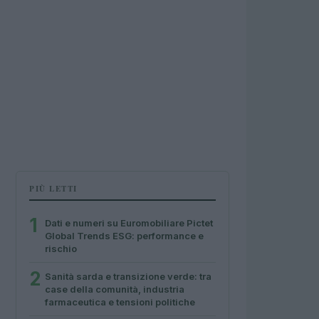
PIÙ LETTI
1
Dati e numeri su Euromobiliare Pictet
Global Trends ESG: performance e
rischio
2
Sanità sarda e transizione verde: tra
case della comunità, industria
farmaceutica e tensioni politiche