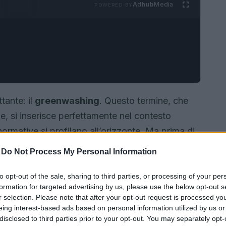
Ad
hub
Media
POWERED BY
tante: il
greenwashing
. Questo termine, che
, si inserisce perfettamente nel contesto
rmative si profilano all’orizzonte. Ma prima di
i dell’Unione Europea per combattere questa
-
Do Not Process My Personal Information
 cosa significhi realmente greenwashing? È
un tema che può influenzare enormemente le
to opt-out of the sale, sharing to third parties, or processing of your per
formation for targeted advertising by us, please use the below opt-out s
ziendali. Sei pronto?
Iniziamo!
r selection. Please note that after your opt-out request is processed y
eing interest-based ads based on personal information utilized by us or
disclosed to third parties prior to your opt-out. You may separately opt-