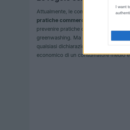
I want t
Attualmente, le comunicazioni commerc
authenti
pratiche commerciali scorrette
(UCP
prevenire pratiche commerciali ingannev
greenwashing. Ma come vengono definit
qualsiasi dichiarazione che possa dist
economico di un consumatore medio è 