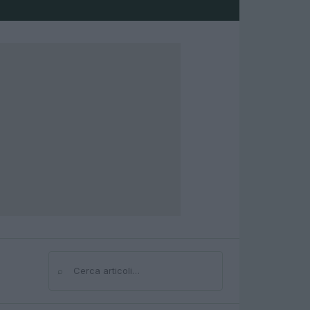
⌕
Cerca