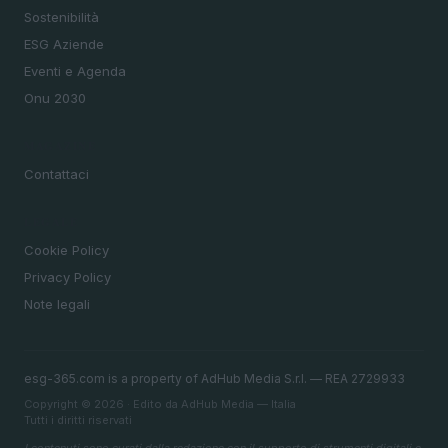
Sostenibilità
ESG Aziende
Eventi e Agenda
Onu 2030
MAGAZINE
Contattaci
LEGALE
Cookie Policy
Privacy Policy
Note legali
esg-365.com is a property of AdHub Media S.r.l. — REA 2729933
Copyright © 2026 · Edito da AdHub Media — Italia
Tutti i diritti riservati
I contenuti sono curati dalla redazione con il supporto di strumenti digitali e