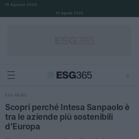
Salta al contenuto
10 Agosto 2026
10 Agosto 2026
⌕
×
⌕
ESG NEWS
Cerca
Scopri perché Intesa Sanpaolo è
tra le aziende più sostenibili
d’Europa