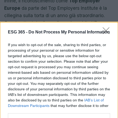
Infine, il riconoscimento come
Top Employer
Europe
da parte del Top Employers Institute è la
ciliegina sulla torta di un anno già straordinario.
Questo attestato di eccellenza in ambito HR
dimostra quanto Intesa Sanpaolo si impegni a
ESG 365 -
Do Not Process My Personal Information
garantire un ambiente di lavoro positivo e
stimolante, non solo in Italia ma in tutto il mondo.
If you wish to opt-out of the sale, sharing to third parties, or
processing of your personal or sensitive information for
Qual è il tuo sogno quando si parla di un ambiente
targeted advertising by us, please use the below opt-out
di lavoro ideale?
section to confirm your selection. Please note that after your
opt-out request is processed you may continue seeing
Non perderti le prossime novità e scoperte su
interest-based ads based on personal information utilized by
us or personal information disclosed to third parties prior to
come Intesa Sanpaolo continua a sorprendere il
your opt-out. You may separately opt-out of the further
mondo con le sue iniziative sostenibili e inclusive!
disclosure of your personal information by third parties on the
Resta sintonizzato!
IAB’s list of downstream participants. This information may
also be disclosed by us to third parties on the
IAB’s List of
Downstream Participants
that may further disclose it to other
third parties.
AUTORE