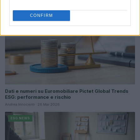
Ilaria Galli · 15 Giu 2026
CONFIRM
ESG NEWS
Dati e numeri su Euromobiliare Pictet Global Trends
ESG: performance e rischio
Andrea Innocenti · 26 Mar 2026
ESG NEWS