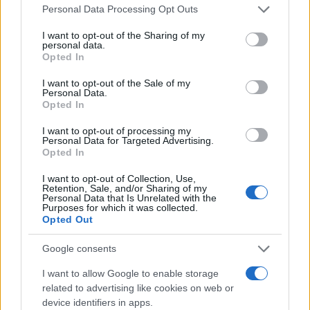
Please note that this website/app uses one or more Google
AiAdhubMedia
Personal Data Processing Opt Outs
services and may gather and store information including but
not limited to your visit or usage behaviour. You may click to
I want to opt-out of the Sharing of my
personal data.
grant or deny consent to Google and its third-party tags to
Opted In
use your data for below specified purposes in below Google
consent section.
I want to opt-out of the Sale of my
Personal Data.
Opted In
I want to opt-out of processing my
Personal Data for Targeted Advertising.
Opted In
I want to opt-out of Collection, Use,
Retention, Sale, and/or Sharing of my
Personal Data that Is Unrelated with the
Purposes for which it was collected.
Opted Out
Google consents
I want to allow Google to enable storage
related to advertising like cookies on web or
device identifiers in apps.