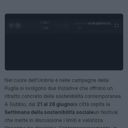
0:29 /
Ad
hub
Media
POWERED
1
/
4
1:50
BY
Nel cuore dell’Umbria e nelle campagne della
Puglia si svolgono due iniziative che offrono un
ritratto concreto della sostenibilità contemporanea.
A Gubbio, dal
21 al 28 giugno
la città ospita la
Settimana della sostenibilità sociale
un festival
che mette in discussione i limiti e valorizza