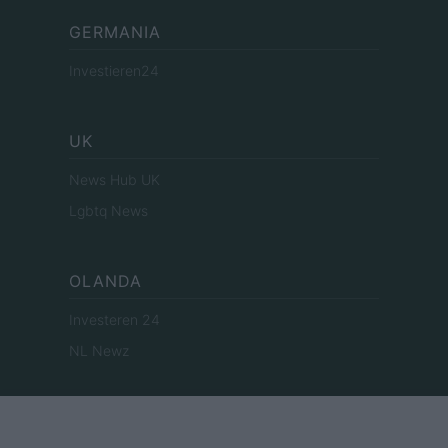
GERMANIA
Investieren24
UK
News Hub UK
Lgbtq News
OLANDA
Investeren 24
NL Newz