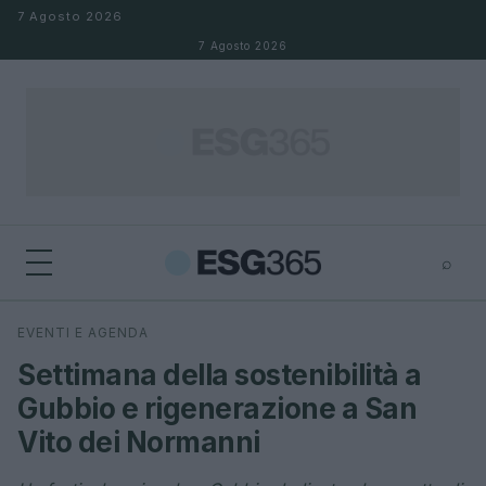
Salta al contenuto
7 Agosto 2026
7 Agosto 2026
⌕
×
⌕
EVENTI E AGENDA
Cerca
Settimana della sostenibilità a
Gubbio e rigenerazione a San
Vito dei Normanni