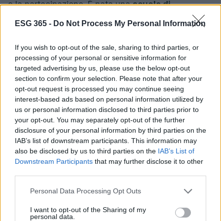
e la partecipazione. È nata una
scuola di
Agroecologia
per giovani, mentre oltre 200
ESG 365 -
Do Not Process My Personal Information
bambini e studenti delle scuole locali partecipano
settimanalmente a laboratori sul clima e sul suolo.
If you wish to opt-out of the sale, sharing to third parties, or
processing of your personal or sensitive information for
L’approccio punta a colmare il divario tra
targeted advertising by us, please use the below opt-out
formazione e mercato, offrendo spazi per
section to confirm your selection. Please note that after your
sperimentare, apprendere e, se necessario,
opt-out request is processed you may continue seeing
interest-based ads based on personal information utilized by
sbagliare.
us or personal information disclosed to third parties prior to
your opt-out. You may separately opt-out of the further
Non mancano le difficoltà: il progetto incontra
disclosure of your personal information by third parties on the
resistenze culturali e diffidenza locale quando
IAB’s list of downstream participants. This information may
mette in discussione pratiche e poteri consolidati.
also be disclosed by us to third parties on the
IAB’s List of
Downstream Participants
that may further disclose it to other
Tuttavia, la linea seguita dagli operatori è che
third parties.
l’#ecologia inclusiva passa attraverso relazioni
Please note that this website/app uses one or more Google
Personal Data Processing Opt Outs
sociali rinnovate e pratiche quotidiane che
services and may gather and store information including but
riconsegnano dignità alla terra e alle persone che
not limited to your visit or usage behaviour. You may click to
I want to opt-out of the Sharing of my
personal data.
la abitano.
grant or deny consent to Google and its third-party tags to