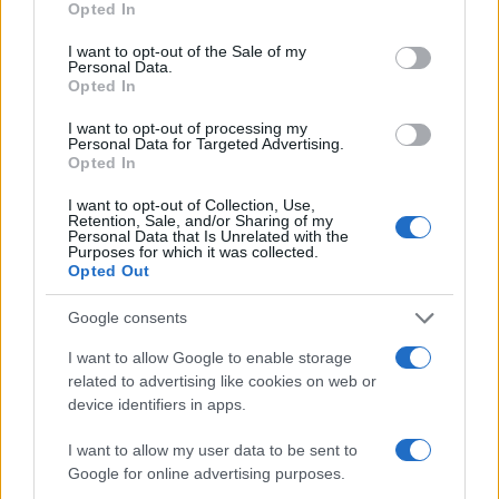
Opted In
use your data for below specified purposes in below Google
consent section.
I want to opt-out of the Sale of my
Personal Data.
Opted In
AUTORE
Ilaria Galli
I want to opt-out of processing my
Personal Data for Targeted Advertising.
Ilaria Galli ha firmato il desk che ha svelato un
Opted In
caso amministrativo triestino dopo accessi agli
atti al Municipio, sostenendo la linea editoriale
I want to opt-out of Collection, Use,
di rigore documentale. Editor di redazione, ha
Retention, Sale, and/or Sharing of my
Personal Data that Is Unrelated with the
un tratto unico: colleziona verbali storici del
Purposes for which it was collected.
Porto Vecchio.
Opted Out
Google consents
I want to allow Google to enable storage
related to advertising like cookies on web or
device identifiers in apps.
I want to allow my user data to be sent to
Google for online advertising purposes.