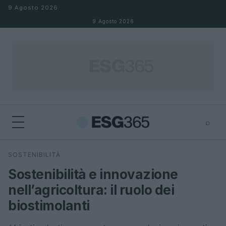
Salta al contenuto
9 Agosto 2026
9 Agosto 2026
⌕
×
⌕
SOSTENIBILITÀ
Cerca
Sostenibilità e innovazione
nell’agricoltura: il ruolo dei
biostimolanti