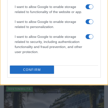
SOSTENIBILITÀ
I want to allow Google to enable storage
related to functionality of the website or app.
I want to allow Google to enable storage
related to personalization.
I want to allow Google to enable storage
related to security, including authentication
functionality and fraud prevention, and other
user protection.
Filiera del grano duro in crisi: produzione record ma
CONFIRM
redditività a rischio
Andrea Innocenti · 7 Ago 2026
SOSTENIBILITÀ