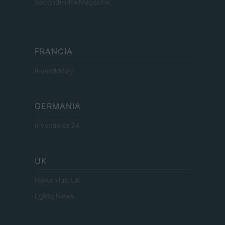
SecondHomeMagazine
FRANCIA
InvestirMag
GERMANIA
Investieren24
UK
News Hub UK
Lgbtq News