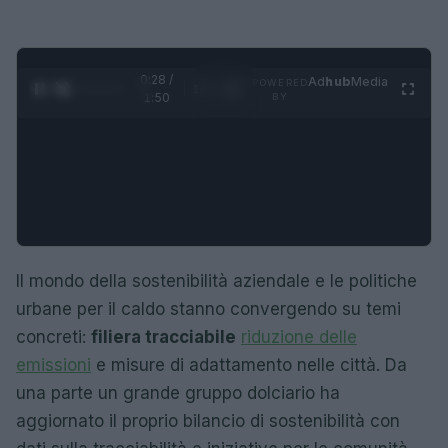
0:29 /
Ad
hub
Media
POWERED
1
/
4
1:50
BY
Il mondo della sostenibilità aziendale e le politiche
urbane per il caldo stanno convergendo su temi
concreti:
filiera tracciabile
riduzione delle
emissioni
e misure di adattamento nelle città. Da
una parte un grande gruppo dolciario ha
aggiornato il proprio bilancio di sostenibilità con