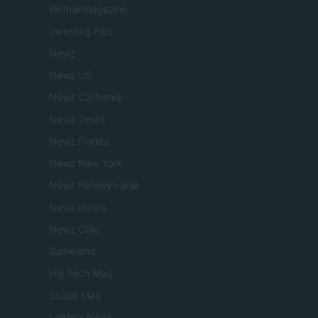
Womanmagazine
Investing Plus
Newz
Newz US
Newz California
Newz Texas
Newz Florida
Newz New York
Newz Pennsylvania
Newz Illinois
Newz Ohio
Gameland
Hig Tech Mag
Scoop Mag
Lgbtqia News