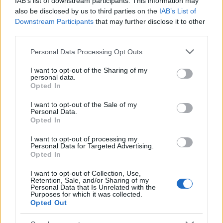
IAB’s list of downstream participants. This information may
also be disclosed by us to third parties on the
IAB’s List of
Nel complesso, la convergenza tra iniziative
Downstream Participants
that may further disclose it to other
aziendali, politiche pubbliche e progettazione
third parties.
urbana mostra che la sostenibilità è fatta di misure
Please note that this website/app uses one or more Google
Personal Data Processing Opt Outs
concrete:
tracciabilità
delle materie prime,
services and may gather and store information including but
not limited to your visit or usage behaviour. You may click to
I want to opt-out of the Sharing of my
decarbonizzazione operativa
protezione dei
personal data.
grant or deny consent to Google and its third-party tags to
soggetti vulnerabili e adattamento delle città al
Opted In
use your data for below specified purposes in below Google
caldo. Resta però aperta la partita dell’attuazione
consent section.
I want to opt-out of the Sale of my
Personal Data.
pratica delle politiche pubbliche e del
Opted In
coordinamento tra attori diversi per garantire che
I want to opt-out of processing my
gli investimenti producano benefici reali e duraturi.
Personal Data for Targeted Advertising.
Opted In
I want to opt-out of Collection, Use,
Retention, Sale, and/or Sharing of my
AUTORE
Personal Data that Is Unrelated with the
Susanna Riva
Purposes for which it was collected.
Opted Out
Susanna Riva osserva Bologna dalla finestra
dell’Archivio di Stato dove una volta ha