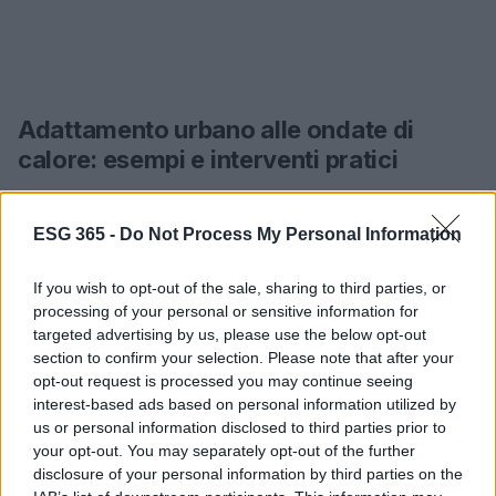
Adattamento urbano alle ondate di
calore: esempi e interventi pratici
Nelle città la strategia si muove su più fronti:
aumento della copertura arborea, riduzione del
ESG 365 -
Do Not Process My Personal Information
traffico veicolare nelle ore più calde e la creazione
If you wish to opt-out of the sale, sharing to third parties, or
di spazi pubblici climatizzati o a bassa temperatura
processing of your personal or sensitive information for
operativa. Progetti già sperimentati in alcune città
targeted advertising by us, please use the below opt-out
includono reti di
rifugi climatici
—punti pubblici
section to confirm your selection. Please note that after your
opt-out request is processed you may continue seeing
dove la temperatura è mantenuta intorno ai 26
interest-based ads based on personal information utilized by
gradi—e l’adeguamento di strutture sensibili come
us or personal information disclosed to third parties prior to
ospedali e
scuole
con impianti di raffrescamento
your opt-out. You may separately opt-out of the further
disclosure of your personal information by third parties on the
alimentati in modo sostenibile.