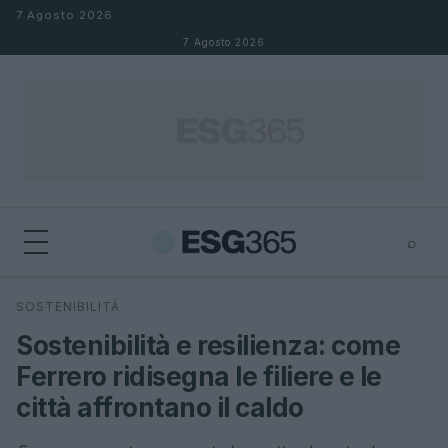
Salta al contenuto
7 Agosto 2026
7 Agosto 2026
⌕
×
⌕
SOSTENIBILITÀ
Cerca
Sostenibilità e resilienza: come
Ferrero ridisegna le filiere e le
città affrontano il caldo