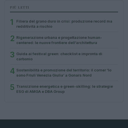
PIÙ LETTI
1
Filiera del grano duro in crisi: produzione record ma
redditività a rischio
2
Rigenerazione urbana e progettazione human-
centered: le nuove frontiere dell’architettura
3
Guida ai festival green: checklist e impronta di
carbonio
4
Sostenibilità e promozione del territorio: il corner ‘Io
sono Friuli Venezia Giulia’ a Gonars Nord
5
Transizione energetica e green-skilling: le strategie
ESG di AMGA e DBA Group