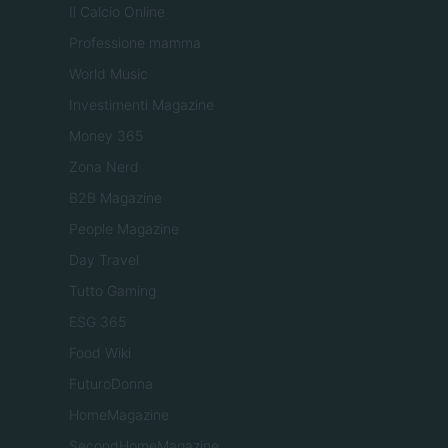
Il Calcio Online
Professione mamma
World Music
Investimenti Magazine
Money 365
Zona Nerd
B2B Magazine
People Magazine
Day Travel
Tutto Gaming
ESG 365
Food Wiki
FuturoDonna
HomeMagazine
SecondHomeMagazine