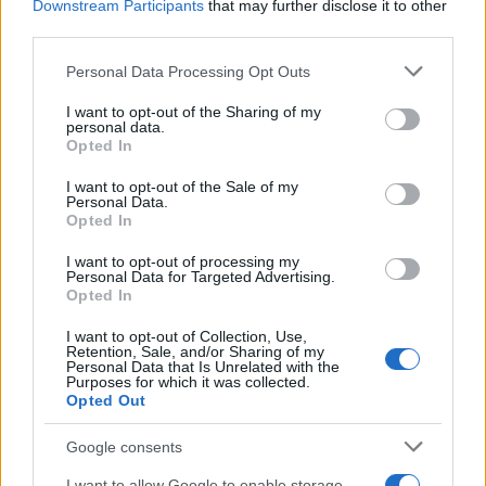
Downstream Participants
that may further disclose it to other
La compresenza di normative più stringenti sui
third parties.
claim ambientali, la pressione economica derivante
Please note that this website/app uses one or more Google
Personal Data Processing Opt Outs
dalle importazioni di combustibili fossili e la
services and may gather and store information including but
not limited to your visit or usage behaviour. You may click to
I want to opt-out of the Sharing of my
centralità della gestione del suolo tracciano
personal data.
grant or deny consent to Google and its third-party tags to
Opted In
un’agenda comune: trasparenza nelle
use your data for below specified purposes in below Google
comunicazioni,
consent section.
transizione energetica
e pratiche
I want to opt-out of the Sale of my
Personal Data.
agricole rigenerative diventano leve congiunte per
Opted In
aumentare la fiducia dei consumatori e la
I want to opt-out of processing my
competitività delle imprese.
Personal Data for Targeted Advertising.
Opted In
I want to opt-out of Collection, Use,
Retention, Sale, and/or Sharing of my
AUTORE
Personal Data that Is Unrelated with the
Purposes for which it was collected.
Ilaria Galli
Opted Out
Ilaria Galli ha firmato il desk che ha svelato un
caso amministrativo triestino dopo accessi agli
Google consents
atti al Municipio, sostenendo la linea editoriale
I want to allow Google to enable storage