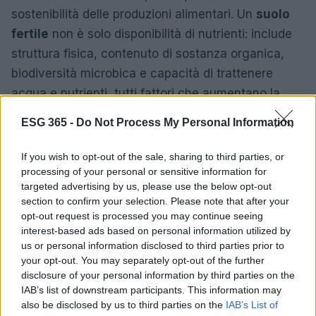
sostenibilità delle produzioni alimentari. Un
suolo
fertile
non è solo disponibilità di nutrienti: include
struttura fisica, contenuto di sostanza organica,
biodiversità microbica e capacità di trattenere
acqua e nutrienti, tutti fattori che aumentano la
resilienza delle colture agli stress climatici.
ESG 365 -
Do Not Process My Personal Information
La valorizzazione delle eccellenze territoriali
If you wish to opt-out of the sale, sharing to third parties, or
dipende dalla conservazione del
terroir
e dal ricorso
processing of your personal or sensitive information for
a pratiche come rotazioni, consociazioni e sistemi
targeted advertising by us, please use the below opt-out
section to confirm your selection. Please note that after your
agroforestali che migliorano microclima e
opt-out request is processed you may continue seeing
biodiversità. Inoltre, aumentare la materia organica
interest-based ads based on personal information utilized by
stabile nel suolo riduce la necessità di input chimici
us or personal information disclosed to third parties prior to
your opt-out. You may separately opt-out of the further
e favorisce una gestione dell’acqua più efficiente,
disclosure of your personal information by third parties on the
elemento cruciale nelle aree mediterranee
IAB’s list of downstream participants. This information may
soggette a siccità prolungate.
also be disclosed by us to third parties on the
IAB’s List of