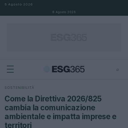
Salta al contenuto
8 Agosto 2026
8 Agosto 2026
⌕
×
⌕
SOSTENIBILITÀ
Cerca
Come la Direttiva 2026/825
cambia la comunicazione
ambientale e impatta imprese e
territori