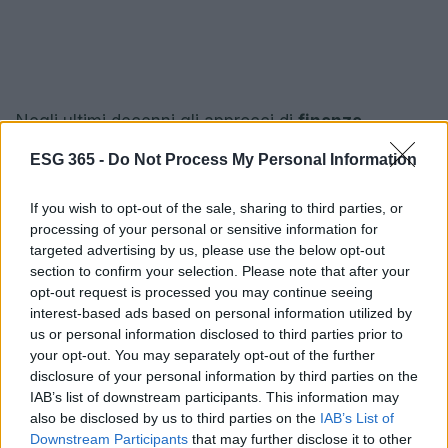
Negli ultimi decenni gli approcci di
finanza
sostenibile
hanno visto una diffusione rilevante:
ESG 365 -
Do Not Process My Personal Information
dalle strategie di esclusione alle pratiche di
engagement
e all’
impact investing
molte forme di
If you wish to opt-out of the sale, sharing to third parties, or
processing of your personal or sensitive information for
intervento hanno contribuito a spostare capitali e
targeted advertising by us, please use the below opt-out
attenzione verso attività compatibili con criteri
section to confirm your selection. Please note that after your
ESG. Fondazioni e investitori istituzionali hanno
opt-out request is processed you may continue seeing
interest-based ads based on personal information utilized by
svolto un ruolo trainante, sia gestendo patrimoni
us or personal information disclosed to third parties prior to
con criteri sostenibili, sia stimolando un
your opt-out. You may separately opt-out of the further
cambiamento culturale tra stakeholder e pubblico.
disclosure of your personal information by third parties on the
IAB’s list of downstream participants. This information may
Alla luce di questi sviluppi, la sensazione
also be disclosed by us to third parties on the
IAB’s List of
Downstream Participants
that may further disclose it to other
prevalente è che la sostenibilità non resterà