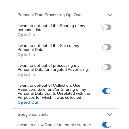
third parties.
un’opzione di nicchia: per le imprese e per i gestori
Please note that this website/app uses one or more Google
Personal Data Processing Opt Outs
finanziari diventerà sempre più una condizione
services and may gather and store information including but
necessaria per restare competitivi e per attrarre
not limited to your visit or usage behaviour. You may click to
I want to opt-out of the Sharing of my
personal data.
capitali. Il percorso è ancora lungo, ma
grant or deny consent to Google and its third-party tags to
Opted In
use your data for below specified purposes in below Google
l’orientamento normativo e la domanda dei
consent section.
I want to opt-out of the Sale of my
consumatori segnano una tendenza chiara: la
Personal Data.
Opted In
finanza, in futuro, dovrà essere sostenibile per
poter esistere.
I want to opt-out of processing my
Personal Data for Targeted Advertising.
Opted In
I want to opt-out of Collection, Use,
AUTORE
Retention, Sale, and/or Sharing of my
Personal Data that Is Unrelated with the
Ilaria Galli
Purposes for which it was collected.
Opted Out
Ilaria Galli ha firmato il desk che ha svelato un
caso amministrativo triestino dopo accessi agli
Google consents
atti al Municipio, sostenendo la linea editoriale
di rigore documentale. Editor di redazione, ha
I want to allow Google to enable storage
un tratto unico: colleziona verbali storici del