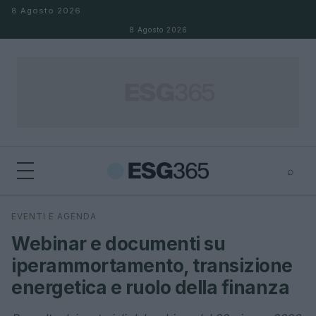
Salta al contenuto
8 Agosto 2026
8 Agosto 2026
⌕
×
⌕
EVENTI E AGENDA
Cerca
Webinar e documenti su
iperammortamento, transizione
energetica e ruolo della finanza