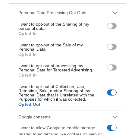
third parties.
Please note that this website/app uses one or more Google
Personal Data Processing Opt Outs
services and may gather and store information including but
not limited to your visit or usage behaviour. You may click to
I want to opt-out of the Sharing of my
personal data.
grant or deny consent to Google and its third-party tags to
Opted In
use your data for below specified purposes in below Google
Continua a leggere
consent section.
I want to opt-out of the Sale of my
Personal Data.
Opted In
ESG NEWS
I want to opt-out of processing my
Personal Data for Targeted Advertising.
Opted In
I want to opt-out of Collection, Use,
Retention, Sale, and/or Sharing of my
Personal Data that Is Unrelated with the
Purposes for which it was collected.
Opted Out
Google consents
I want to allow Google to enable storage
related to advertising like cookies on web or