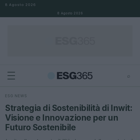
Salta al contenuto
8 Agosto 2026
8 Agosto 2026
⌕
×
⌕
ESG NEWS
Cerca
Strategia di Sostenibilità di Inwit:
Visione e Innovazione per un
Futuro Sostenibile