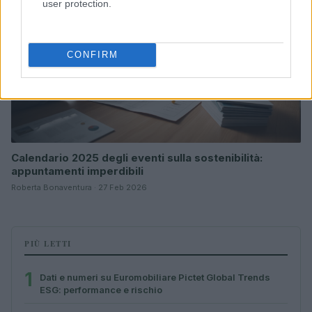
user protection.
CONFIRM
Calendario 2025 degli eventi sulla sostenibilità:
appuntamenti imperdibili
Roberta Bonaventura · 27 Feb 2026
PIÙ LETTI
1
Dati e numeri su Euromobiliare Pictet Global Trends
ESG: performance e rischio