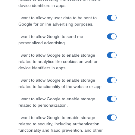
device identifiers in apps.
Sanità sarda e transizione verde: tra case della
comunità, industria farmaceutica e tensioni politiche
I want to allow my user data to be sent to
Ilaria Galli · 15 Giu 2026
Google for online advertising purposes.
ESG NEWS
I want to allow Google to send me
personalized advertising.
I want to allow Google to enable storage
related to analytics like cookies on web or
device identifiers in apps.
I want to allow Google to enable storage
related to functionality of the website or app.
I want to allow Google to enable storage
Dati e numeri su Euromobiliare Pictet Global Trends
related to personalization.
ESG: performance e rischio
I want to allow Google to enable storage
Andrea Innocenti · 26 Mar 2026
related to security, including authentication
functionality and fraud prevention, and other
ESG NEWS