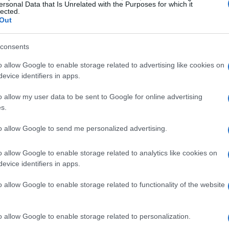
camente tracciata.
ersonal Data that Is Unrelated with the Purposes for which it
lected.
Out
In pratica, i target ESG devono integrarsi con gli
zione, efficienza. Era emerso chiaramente che le
consents
 a guadagni sostenibili ottengono trappole. Se,
o allow Google to enable storage related to advertising like cookies on
a prodotti green entro 5 anni, il tutto richiede un
evice identifiers in apps.
y chain green e una comunicazione coerente.
o allow my user data to be sent to Google for online advertising
s.
settore, hanno testimoniato che stabilire
to allow Google to send me personalized advertising.
a
ha permesso di attrarre investitori ESG-
; l’adozione di target clari riduce anche il rischio
o allow Google to enable storage related to analytics like cookies on
r il mercato. Se, inoltre, la struttura di
evice identifiers in apps.
, i responsabili dei dipartimenti sono spinti a
o allow Google to enable storage related to functionality of the website
do una cultura della performance ESG.
o allow Google to enable storage related to personalization.