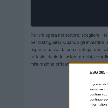
Per chi opera nel settore, scegliere il 
per distinguersi. Quando gli investitori e
risposta passa da una strategia ben cali
tuttavia, richiede insight precisi, coor
misurazione efficaci.
ESG 365 
If you wish 
sensitive in
confirm you
continue se
information 