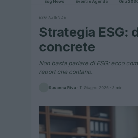
Esg News
Eventi e Agenda
Onu 203
ESG AZIENDE
Strategia ESG: d
concrete
Non basta parlare di ESG: ecco come s
report che contano.
Susanna Riva
·
11 Giugno 2026
· 3 min