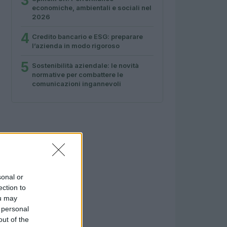
3
economiche, ambientali e sociali nel
2026
4
Credito bancario e ESG: preparare
l’azienda in modo rigoroso
5
Sostenibilità aziendale: le novità
normative per combattere le
comunicazioni ingannevoli
sonal or
ection to
ou may
 personal
out of the