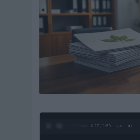
0:28 / 1:50
1
/
4