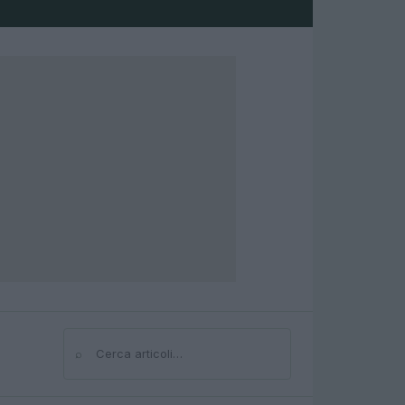
⌕
Cerca