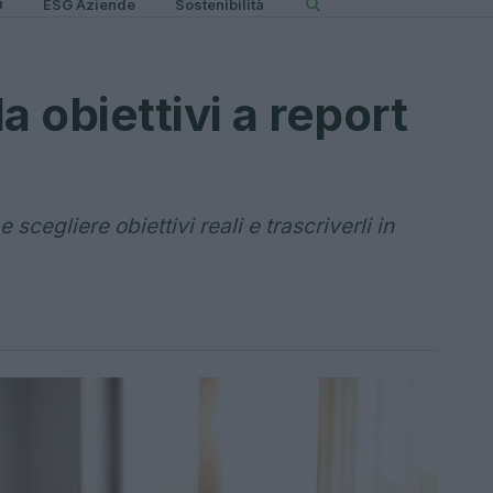
0
ESG Aziende
Sostenibilità
a obiettivi a report
cegliere obiettivi reali e trascriverli in