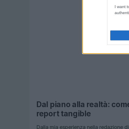
I want t
authenti
Dal piano alla realtà: com
report tangible
Dalla mia esperienza nella redazione di