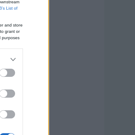
 downstream
B’s List of
er and store
to grant or
ed purposes