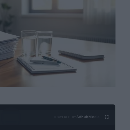
Ad
hub
Media
POWERED BY