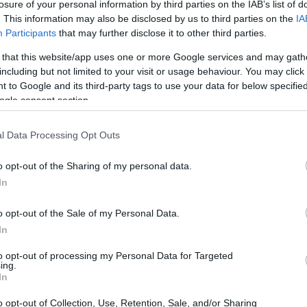
losure of your personal information by third parties on the IAB’s list of
. This information may also be disclosed by us to third parties on the
IA
Participants
that may further disclose it to other third parties.
 that this website/app uses one or more Google services and may gath
including but not limited to your visit or usage behaviour. You may click 
 to Google and its third-party tags to use your data for below specifi
ogle consent section.
l Data Processing Opt Outs
o opt-out of the Sharing of my personal data.
fa la differenza
In
è un termine di dominio ampio; i veri obiettivi
o opt-out of the Sale of my Personal Data.
lineati alla visione aziendale. Nel mio tempo
In
si affollano di KPI senza che nessuno li segua
to opt-out of processing my Personal Data for Targeted
ing.
get devono rispondere a domande concrete:
In
ale percentuale di energia rinnovabile?
Ogni
o opt-out of Collection, Use, Retention, Sale, and/or Sharing