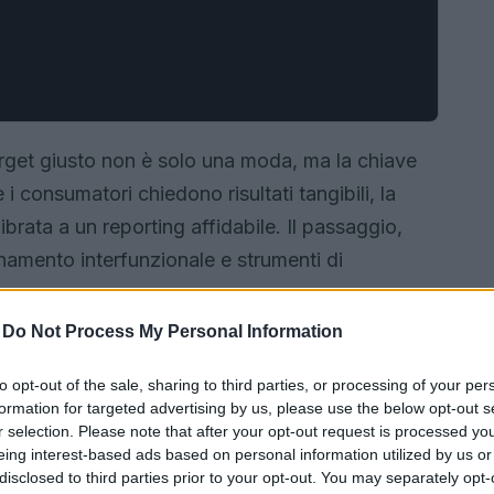
target giusto non è solo una moda, ma la chiave
 i consumatori chiedono risultati tangibili, la
brata a un reporting affidabile. Il passaggio,
dinamento interfunzionale e strumenti di
-
Do Not Process My Personal Information
to opt-out of the sale, sharing to third parties, or processing of your per
formation for targeted advertising by us, please use the below opt-out s
r selection. Please note that after your opt-out request is processed y
eing interest-based ads based on personal information utilized by us or
disclosed to third parties prior to your opt-out. You may separately opt-