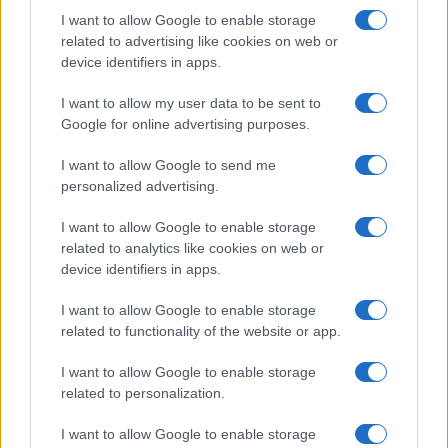
I want to allow Google to enable storage
Cantina Rauscedo celebra 75 anni di storia vitivinicola
related to advertising like cookies on web or
in Friuli Venezia Giulia
device identifiers in apps.
Ilaria Galli · 3 Ago 2026
I want to allow my user data to be sent to
EVENTI E AGENDA
Google for online advertising purposes.
I want to allow Google to send me
personalized advertising.
I want to allow Google to enable storage
related to analytics like cookies on web or
device identifiers in apps.
I want to allow Google to enable storage
related to functionality of the website or app.
I want to allow Google to enable storage
related to personalization.
Festival Con-vivere Carrara 2026: abitare il futuro con
sostenibilità e relazioni
I want to allow Google to enable storage
Ilaria Galli · 2 Ago 2026