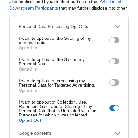
also be disclosed by us to third parties on the
IAB’s List of
Downstream Participants
that may further disclose it to other
third parties.
Please note that this website/app uses one or more Google
Personal Data Processing Opt Outs
services and may gather and store information including but
not limited to your visit or usage behaviour. You may click to
I want to opt-out of the Sharing of my
personal data.
grant or deny consent to Google and its third-party tags to
Continua a leggere
Opted In
use your data for below specified purposes in below Google
consent section.
I want to opt-out of the Sale of my
EVENTI E AGENDA
Personal Data.
Opted In
I want to opt-out of processing my
Personal Data for Targeted Advertising.
Opted In
I want to opt-out of Collection, Use,
Retention, Sale, and/or Sharing of my
Personal Data that Is Unrelated with the
Purposes for which it was collected.
Opted Out
Google consents