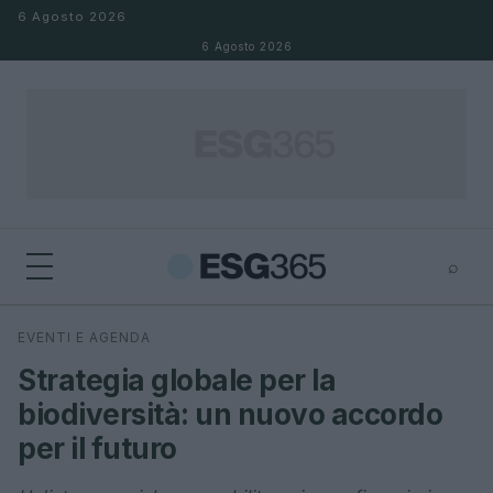
Salta al contenuto
6 Agosto 2026
6 Agosto 2026
⌕
×
⌕
EVENTI E AGENDA
Cerca
Strategia globale per la
biodiversità: un nuovo accordo
per il futuro