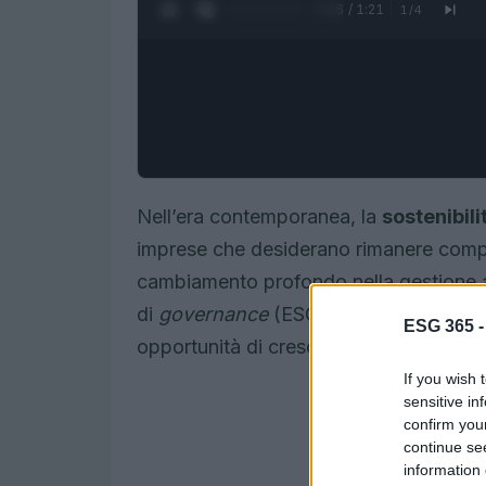
0:27 / 1:21
1
/
4
Nell’era contemporanea, la
sostenibili
imprese che desiderano rimanere compe
cambiamento profondo nella gestione az
di
governance
(ESG) non sono più cons
ESG 365 
opportunità di crescita e innovazione.
If you wish 
sensitive in
confirm you
continue se
information 