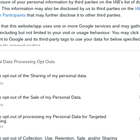
losure of your personal information by third parties on the IAB’s list of
. This information may also be disclosed by us to third parties on the
IA
Participants
that may further disclose it to other third parties.
 that this website/app uses one or more Google services and may gath
including but not limited to your visit or usage behaviour. You may click 
 to Google and its third-party tags to use your data for below specifi
ogle consent section.
l Data Processing Opt Outs
o opt-out of the Sharing of my personal data.
In
hanno iniziato a integrare la sostenibilità nei
o opt-out of the Sale of my Personal Data.
aggio non è solo una risposta a normative
In
e un cambiamento culturale che spinge le
to opt-out of processing my Personal Data for Targeted
ing.
un fattore chiave per il successo a lungo
In
o opt-out of Collection, Use, Retention, Sale, and/or Sharing