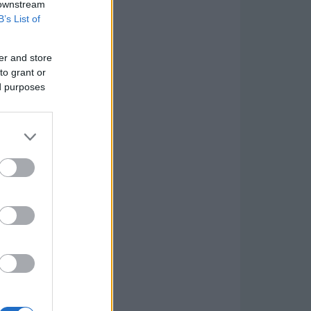
 downstream
B’s List of
er and store
to grant or
ed purposes