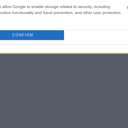
ttano di valutare i risultati ottenuti e la
o allow Google to enable storage related to security, including
, come la
CSRD
e altri criteri ESG.
cation functionality and fraud prevention, and other user protection.
CONFIRM