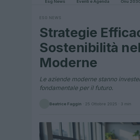
Esg News
Eventi e Agenda
Onu 203
ESG NEWS
Strategie Efficac
Sostenibilità ne
Moderne
Le aziende moderne stanno investend
fondamentale per il futuro.
Beatrice Faggin
·
25 Ottobre 2025
· 3 min