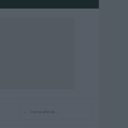
⌕
Cerca