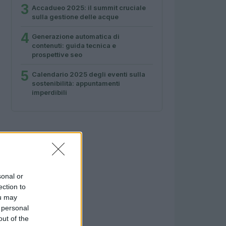
3
Accadueo 2025: il summit cruciale
sulla gestione delle acque
4
Generazione automatica di
contenuti: guida tecnica e
prospettive seo
5
Calendario 2025 degli eventi sulla
sostenibilità: appuntamenti
imperdibili
sonal or
ection to
ou may
 personal
out of the