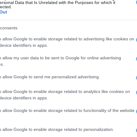
ersonal Data that Is Unrelated with the Purposes for which it
lected.
à come strumento strategico
Out
ne verso la sostenibilità è rappresentato dal
consents
del
bilancio di sostenibilità
, che offre una
o allow Google to enable storage related to advertising like cookies on
dget di sostenibilità è un documento
previsionale
evice identifiers in apps.
 concrete. Esso consente alle aziende di
o allow my user data to be sent to Google for online advertising
er migliorare le loro performance
ambientali
e
s.
to allow Google to send me personalized advertising.
o allow Google to enable storage related to analytics like cookies on
evice identifiers in apps.
ue principali obiettivi: da un lato, permette di
o allow Google to enable storage related to functionality of the website
re le performance ambientali e sociali; dall’altro,
itorare l’impatto delle strategie adottate. Per
 è essenziale associare ogni azione a
indicatori
o allow Google to enable storage related to personalization.