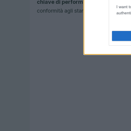
chiave di performance
(KPI) che perme
I want t
conformità agli standard internazionali
authenti