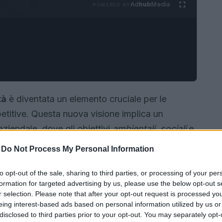
Ad
hub
Media
POWERED BY
tà
è diventata un elemento cruciale per le
titive. Questa nuova visione implica un
iendale, dove gli obiettivi
ambientali
,
sociali
e
iderati solo come obblighi normativi, ma come
-
Do Not Process My Personal Information
to opt-out of the sale, sharing to third parties, or processing of your per
formation for targeted advertising by us, please use the below opt-out s
r selection. Please note that after your opt-out request is processed y
eing interest-based ads based on personal information utilized by us or
disclosed to third parties prior to your opt-out. You may separately opt-