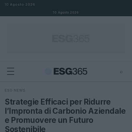
Salta al contenuto
10 Agosto 2026
10 Agosto 2026
⌕
×
⌕
ESG NEWS
Cerca
Strategie Efficaci per Ridurre
l’Impronta di Carbonio Aziendale
e Promuovere un Futuro
Sostenibile