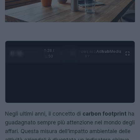
0:29 /
Ad
hub
Media
POWERED
1
/
4
1:50
BY
Negli ultimi anni, il concetto di
carbon footprint
ha
guadagnato sempre più attenzione nel mondo degli
affari. Questa misura dell’impatto ambientale delle
attività aziendali è diventata un indicatore chiave