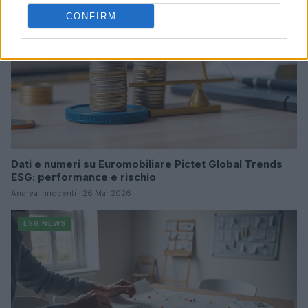
CONFIRM
Dati e numeri su Euromobiliare Pictet Global Trends
ESG: performance e rischio
Andrea Innocenti · 26 Mar 2026
ESG NEWS