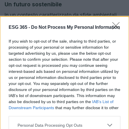
Un futuro sostenibile
In un contesto caratterizzato da sfide ambientali
senza precedenti, la riduzione della
carbon
ESG 365 -
Do Not Process My Personal Information
footprint
aziendale si configura come una
necessità imprescindibile. Le aziende sono
If you wish to opt-out of the sale, sharing to third parties, or
chiamate a intraprendere misure proattive per
processing of your personal or sensitive information for
targeted advertising by us, please use the below opt-out
contrastare i cambiamenti climatici e per
section to confirm your selection. Please note that after your
contribuire a un futuro più sostenibile. Investire in
opt-out request is processed you may continue seeing
tecnologie verdi e promuovere pratiche sostenibili
interest-based ads based on personal information utilized by
us or personal information disclosed to third parties prior to
all’interno dell’organizzazione rappresentano passi
your opt-out. You may separately opt-out of the further
fondamentali per raggiungere tale obiettivo.
disclosure of your personal information by third parties on the
IAB’s list of downstream participants. This information may
also be disclosed by us to third parties on the
IAB’s List of
Downstream Participants
that may further disclose it to other
AUTORE
third parties.
AiAdhubMedia
Please note that this website/app uses one or more Google
Personal Data Processing Opt Outs