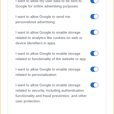
I want to allow my user data to be sent to
Google for online advertising purposes.
Continua a leggere
I want to allow Google to send me
ESG NEWS
personalized advertising.
I want to allow Google to enable storage
related to analytics like cookies on web or
device identifiers in apps.
I want to allow Google to enable storage
related to functionality of the website or app.
I want to allow Google to enable storage
related to personalization.
I want to allow Google to enable storage
related to security, including authentication
Sanità sarda e transizione verde: tra case della
functionality and fraud prevention, and other
comunità, industria farmaceutica e tensioni politiche
user protection.
Ilaria Galli · 15 Giu 2026
ESG NEWS