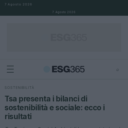
Salta al contenuto
7 Agosto 2026
7 Agosto 2026
⌕
×
⌕
SOSTENIBILITÀ
Cerca
Tsa presenta i bilanci di
sostenibilità e sociale: ecco i
risultati