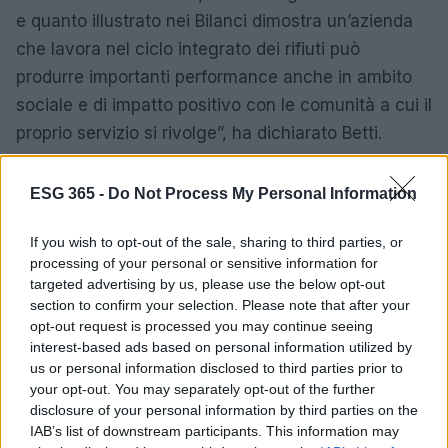
e quanto illustrato nei Bilanci dimostra un’azienda
che lavora nel ciclo integrato dei rifiuti può
produrre importanti performance anche in ambito
sociale e di impatto positivo con le comunità a cui il
proprio servizio si rivolge”, ha dichiarato Betti.
Guardando al futuro, Tsa continuerà a sviluppare le
ESG 365 -
Do Not Process My Personal Information
sue attività nel segno della sostenibilità,
consapevole che questo approccio rappresenta un
If you wish to opt-out of the sale, sharing to third parties, or
fattore distintivo e parte integrante della sua
processing of your personal or sensitive information for
targeted advertising by us, please use the below opt-out
identità.
section to confirm your selection. Please note that after your
opt-out request is processed you may continue seeing
interest-based ads based on personal information utilized by
us or personal information disclosed to third parties prior to
AUTORE
your opt-out. You may separately opt-out of the further
Ilaria Galli
disclosure of your personal information by third parties on the
Ilaria Galli ha firmato il desk che ha svelato un
IAB’s list of downstream participants. This information may
caso amministrativo triestino dopo accessi agli