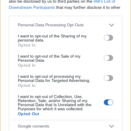
also be disclosed by us to third parties on the
IAB’s List of
atti al Municipio, sostenendo la linea editoriale
Downstream Participants
that may further disclose it to other
di rigore documentale. Editor di redazione, ha
third parties.
un tratto unico: colleziona verbali storici del
Please note that this website/app uses one or more Google
Porto Vecchio.
Personal Data Processing Opt Outs
services and may gather and store information including but
not limited to your visit or usage behaviour. You may click to
I want to opt-out of the Sharing of my
personal data.
grant or deny consent to Google and its third-party tags to
Opted In
use your data for below specified purposes in below Google
consent section.
I want to opt-out of the Sale of my
Personal Data.
Opted In
I want to opt-out of processing my
Personal Data for Targeted Advertising.
Opted In
I want to opt-out of Collection, Use,
Retention, Sale, and/or Sharing of my
Personal Data that Is Unrelated with the
Purposes for which it was collected.
Opted Out
Google consents