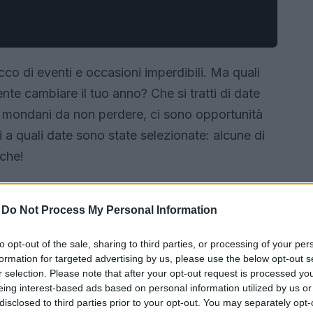
co di eventi e occasioni imperdibili. Ma quali
te cambiare il tuo anno? Che si tratti di date
ti mondani da non perdere, ci sono opportunità
 a quali date sono state selezionate: alcune di
iche!
-
Do Not Process My Personal Information
to opt-out of the sale, sharing to third parties, or processing of your per
formation for targeted advertising by us, please use the below opt-out s
r selection. Please note that after your opt-out request is processed y
eing interest-based ads based on personal information utilized by us or
disclosed to third parties prior to your opt-out. You may separately opt-