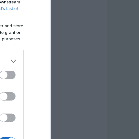
 downstream
B’s List of
er and store
to grant or
ed purposes