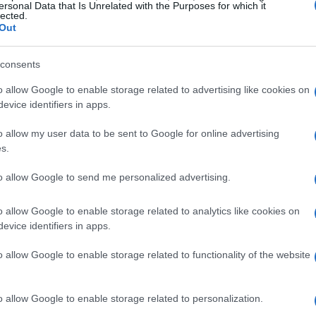
ersonal Data that Is Unrelated with the Purposes for which it
 l’attenzione internazionale. Se sei
lected.
Out
ti eventi sono un’occasione da non perdere!
ro arricchire il tuo bagaglio culturale.
consents
o allow Google to enable storage related to advertising like cookies on
e
evice identifiers in apps.
rterà con sé una serie di occasioni da
o allow my user data to be sent to Google for online advertising
nno di staccare la spina, ma anche di riunire
s.
e, passando per altre celebrazioni locali, ogni
to allow Google to send me personalized advertising.
 indimenticabili.
o allow Google to enable storage related to analytics like cookies on
evice identifiers in apps.
o allow Google to enable storage related to functionality of the website
o allow Google to enable storage related to personalization.