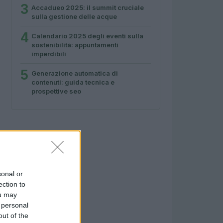
3
Accadueo 2025: il summit cruciale
sulla gestione delle acque
4
Calendario 2025 degli eventi sulla
sostenibilità: appuntamenti
imperdibili
5
Generazione automatica di
contenuti: guida tecnica e
prospettive seo
sonal or
ection to
ou may
 personal
out of the