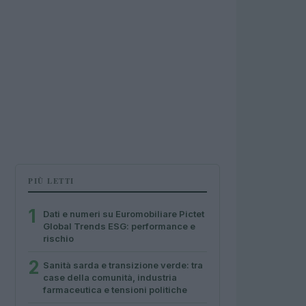
PIÙ LETTI
1
Dati e numeri su Euromobiliare Pictet
Global Trends ESG: performance e
rischio
2
Sanità sarda e transizione verde: tra
case della comunità, industria
farmaceutica e tensioni politiche