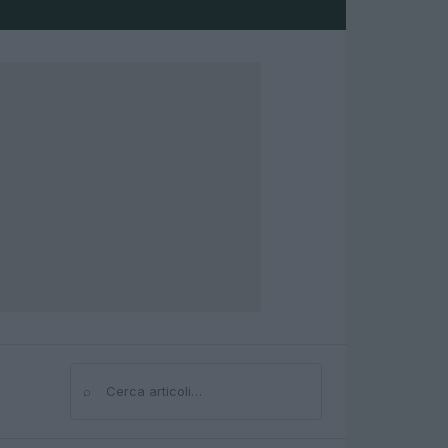
⌕
Cerca