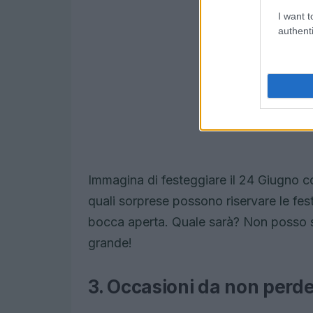
I want t
authenti
Immagina di festeggiare il 24 Giugno co
quali sorprese possono riservare le festi
bocca aperta. Quale sarà? Non posso sv
grande!
3. Occasioni da non perd