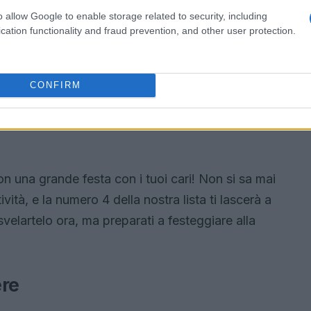
o allow Google to enable storage related to security, including
cation functionality and fraud prevention, and other user protection.
CONFIRM
n una grande festa con i tuoi cari! Non si sa mai
vità, e la numero 4 della nostra lista ti lascerà a
elartelo ora, ma preparati a festeggiare alla
ere