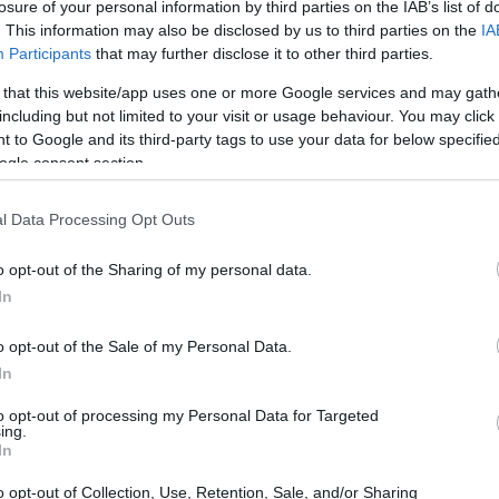
losure of your personal information by third parties on the IAB’s list of
. This information may also be disclosed by us to third parties on the
IA
Participants
that may further disclose it to other third parties.
 that this website/app uses one or more Google services and may gath
including but not limited to your visit or usage behaviour. You may click 
 to Google and its third-party tags to use your data for below specifi
ogle consent section.
l Data Processing Opt Outs
are
o opt-out of the Sharing of my personal data.
 un anno che porterà con sé ricorrenze
In
 di eventi che hanno plasmato il mondo come lo
o opt-out of the Sale of my Personal Data.
hiave? Il 30 Ottobre e l’11 Novembre sono solo
In
riservare sorprese e far vibrare il tuo spirito
to opt-out of processing my Personal Data for Targeted
ing.
In
li? Potrebbero esserci conferenze, celebrazioni
o opt-out of Collection, Use, Retention, Sale, and/or Sharing