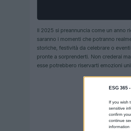
Il 2025 si preannuncia come un anno ric
saranno i momenti che potranno realmen
storiche, festività da celebrare o even
pronte a sorprenderti. Non crederai mai
esse potrebbero riservarti emozioni un
ESG 365 
If you wish 
sensitive in
confirm you
continue se
information 