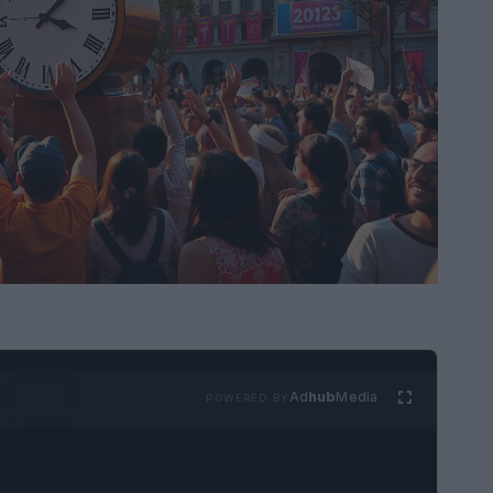
Ad
hub
Media
POWERED BY