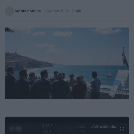
AiAdhubMedia
·
9 Giugno 2025
· 7 min
0:29 /
Ad
hub
Media
POWERED
1
/
4
1:20
BY