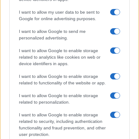
leadership rappresenta un simbolo di speranza e di
cambiamento in un momento in cui la comunità
I want to allow my user data to be sent to
internazionale ha bisogno di rinnovata
Google for online advertising purposes.
determinazione e visione.
I want to allow Google to send me
personalized advertising.
Il futuro delle Nazioni Unite
I want to allow Google to enable storage
La relazione annuale del Consiglio di Sicurezza,
related to analytics like cookies on web or
adottata oggi, segna un altro passo verso la
device identifiers in apps.
trasparenza e la responsabilità. Rinnovare la sede
I want to allow Google to enable storage
storica delle Nazioni Unite a Ginevra è un progetto
related to functionality of the website or app.
che, sebbene sfidante, deve continuare. La
I want to allow Google to enable storage
questione della ristrutturazione non è solo
related to personalization.
architettonica; è un riflesso dell’impegno della
comunità globale verso un futuro migliore, dove
I want to allow Google to enable storage
related to security, including authentication
ogni voce conta.
functionality and fraud prevention, and other
user protection.
In conclusione, ciò che emerge da queste