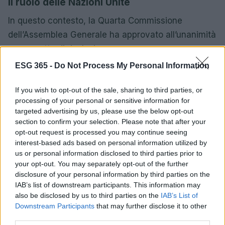
Il ruolo delle Nazioni Unite
In questo contesto, la Quarta Commissione
dell’Assemblea Generale ha approvato all’unanimità
un progetto di risoluzione per promuovere una
revisione completa delle operazioni di
ESG 365 -
Do Not Process My Personal Information
mantenimento della pace. Questo passo è
If you wish to opt-out of the sale, sharing to third parties, or
emblematico di un impegno più ampio delle Nazioni
processing of your personal or sensitive information for
Unite nel garantire la sicurezza e la stabilità in un
targeted advertising by us, please use the below opt-out
mondo in continua evoluzione. La scelta di nuovi
section to confirm your selection. Please note that after your
opt-out request is processed you may continue seeing
membri per il Consiglio Economico e Sociale è
interest-based ads based on personal information utilized by
un’altra dimostrazione della volontà di rinnovare e
us or personal information disclosed to third parties prior to
rafforzare le istituzioni globali.
your opt-out. You may separately opt-out of the further
disclosure of your personal information by third parties on the
Le sfide umanitarie in Nigeria
IAB’s list of downstream participants. This information may
also be disclosed by us to third parties on the
IAB’s List of
Downstream Participants
that may further disclose it to other
La risposta alle crisi umanitarie è un tema
third parties.
ricorrente. In Nigeria, le inondazioni devastanti