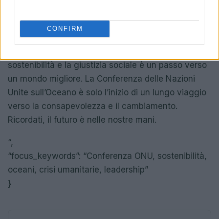
discussioni è una verità fondamentale: insieme
possiamo affrontare qualsiasi sfida, ma è
CONFIRM
necessario agire con coraggio e determinazione.
Ogni singola azione conta, e ogni passo verso la
sostenibilità e la giustizia sociale è un passo verso
un mondo migliore. La Conferenza delle Nazioni
Unite sull’Oceano è solo l’inizio di un lungo viaggio
verso la consapevolezza e il cambiamento.
Ricordati, il futuro è nelle nostre mani.
“,
“focus_keywords”: “Conferenza ONU, sostenibilità,
oceani, crisi umanitarie, leadership”
}