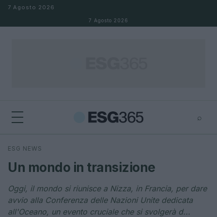
Salta al contenuto
7 Agosto 2026
7 Agosto 2026
⌕
×
⌕
ESG NEWS
Cerca
Un mondo in transizione
Oggi, il mondo si riunisce a Nizza, in Francia, per dare
avvio alla Conferenza delle Nazioni Unite dedicata
all'Oceano, un evento cruciale che si svolgerà d...