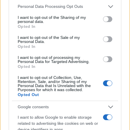
Please note that this website/app uses one or more Google
hanno colpito oltre 500 famiglie, costringendo più
Personal Data Processing Opt Outs
services and may gather and store information including but
di 3.000 persone a lasciare le proprie case. Qui,
not limited to your visit or usage behaviour. You may click to
I want to opt-out of the Sharing of my
personal data.
l’Ufficio per il Coordinamento degli Affari Umanitari
grant or deny consent to Google and its third-party tags to
Opted In
use your data for below specified purposes in below Google
e i partner umanitari stanno facendo del loro meglio
consent section.
I want to opt-out of the Sale of my
per fornire assistenza. È un promemoria di quanto
Personal Data.
Opted In
siano importanti la solidarietà e la cooperazione
internazionale in situazioni di emergenza.
I want to opt-out of processing my
Personal Data for Targeted Advertising.
Opted In
Leadership e responsabilità globale
I want to opt-out of Collection, Use,
Retention, Sale, and/or Sharing of my
Un momento di grande significato è stato l’elezione
Personal Data that Is Unrelated with the
Purposes for which it was collected.
della nuova Presidente dell’Assemblea Generale,
Opted Out
Annalena Baerbock, che ha promesso di essere un
\”mediatrice onesta e unificatrice\”. Questa scelta
Google consents
segna un traguardo importante, poiché è la quinta
I want to allow Google to enable storage
donna a ricoprire questo ruolo in ottant’anni. La sua
related to advertising like cookies on web or
device identifiers in apps.