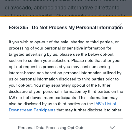
di avocado, abbracciando alternative altrettanto
nutrienti e sostenibili. Ogni piccola decisione conta
e può avere un grande impatto. In conclusione, il
ESG 365 -
Do Not Process My Personal Information
viaggio dell’avocado è molto più complicato di
quanto possa sembrare. Dobbiamo essere
If you wish to opt-out of the sale, sharing to third parties, or
processing of your personal or sensitive information for
consapevoli delle nostre scelte alimentari e delle
targeted advertising by us, please use the below opt-out
loro conseguenze.
Condividi questo articolo e
section to confirm your selection. Please note that after your
inizia a diffondere la consapevolezza!
opt-out request is processed you may continue seeing
interest-based ads based on personal information utilized by
us or personal information disclosed to third parties prior to
your opt-out. You may separately opt-out of the further
AUTORE
disclosure of your personal information by third parties on the
AiAdhubMedia
IAB’s list of downstream participants. This information may
also be disclosed by us to third parties on the
IAB’s List of
Downstream Participants
that may further disclose it to other
third parties.
Please note that this website/app uses one or more Google
Personal Data Processing Opt Outs