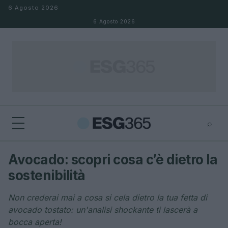
Salta al contenuto
6 Agosto 2026
6 Agosto 2026
⌕
×
⌕
Avocado: scopri cosa c’è dietro la
Cerca
sostenibilità
Non crederai mai a cosa si cela dietro la tua fetta di
avocado tostato: un'analisi shockante ti lascerà a
bocca aperta!