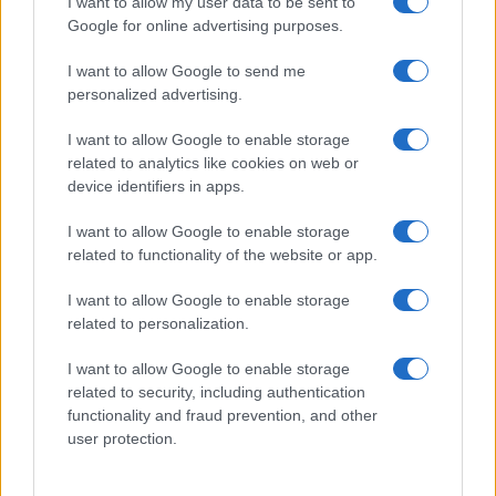
I want to allow my user data to be sent to
Google for online advertising purposes.
I want to allow Google to send me
personalized advertising.
I want to allow Google to enable storage
related to analytics like cookies on web or
device identifiers in apps.
I want to allow Google to enable storage
related to functionality of the website or app.
I want to allow Google to enable storage
Sostenibilità in provincia di Varese: strategie e
related to personalization.
innovazioni per un futuro verde
Andrea Innocenti · 5 Ago 2026
I want to allow Google to enable storage
related to security, including authentication
SOSTENIBILITÀ
functionality and fraud prevention, and other
user protection.