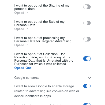
services and may gather and store information including but
not limited to your visit or usage behaviour. You may click to
I want to opt-out of the Sharing of my
personal data.
grant or deny consent to Google and its third-party tags to
Opted In
use your data for below specified purposes in below Google
consent section.
I want to opt-out of the Sale of my
Personal Data.
Opted In
I want to opt-out of processing my
Personal Data for Targeted Advertising.
Opted In
I want to opt-out of Collection, Use,
Retention, Sale, and/or Sharing of my
Personal Data that Is Unrelated with the
Purposes for which it was collected.
Opted Out
Google consents
I want to allow Google to enable storage
related to advertising like cookies on web or
Continua a leggere
device identifiers in apps.
SOSTENIBILITÀ