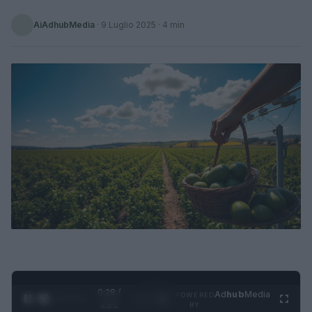
AiAdhubMedia
·
9 Luglio 2025
· 4 min
0:29 /
Ad
hub
Media
POWERED
1
/
4
1:21
BY