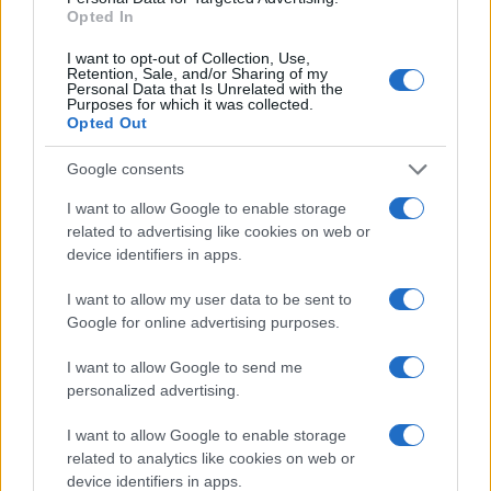
Opted In
Continua a leggere
I want to opt-out of Collection, Use,
Retention, Sale, and/or Sharing of my
Personal Data that Is Unrelated with the
Purposes for which it was collected.
SOSTENIBILITÀ
Opted Out
Google consents
I want to allow Google to enable storage
related to advertising like cookies on web or
device identifiers in apps.
I want to allow my user data to be sent to
Google for online advertising purposes.
I want to allow Google to send me
personalized advertising.
Transizione energetica e green-skilling: le strategie
ESG di AMGA e DBA Group
I want to allow Google to enable storage
Ilaria Galli · 6 Ago 2026
related to analytics like cookies on web or
device identifiers in apps.