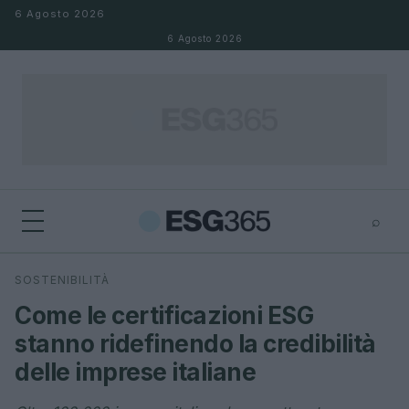
Salta al contenuto
6 Agosto 2026
6 Agosto 2026
⌕
×
⌕
SOSTENIBILITÀ
Cerca
Come le certificazioni ESG
stanno ridefinendo la credibilità
delle imprese italiane