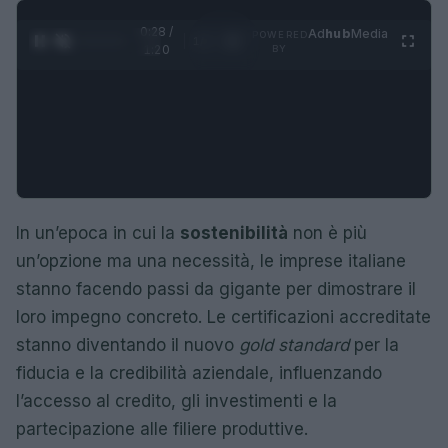
0:29 /
Ad
hub
Media
POWERED
1
/
4
1:20
BY
In un’epoca in cui la
sostenibilità
non è più
un’opzione ma una necessità, le imprese italiane
stanno facendo passi da gigante per dimostrare il
loro impegno concreto. Le certificazioni accreditate
stanno diventando il nuovo
gold standard
per la
fiducia e la credibilità aziendale, influenzando
l’accesso al credito, gli investimenti e la
partecipazione alle filiere produttive.