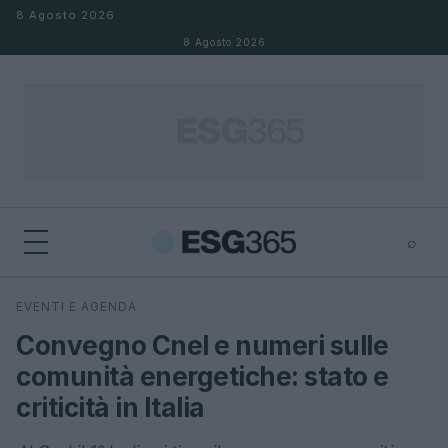
Salta al contenuto
8 Agosto 2026
8 Agosto 2026
⌕
×
⌕
EVENTI E AGENDA
Cerca
Convegno Cnel e numeri sulle
comunità energetiche: stato e
criticità in Italia