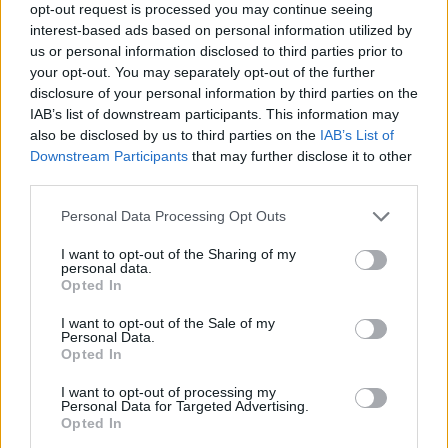
necessità di semplificare processi e chiarire i
opt-out request is processed you may continue seeing
requisiti per accelerare l’adozione delle CER su
interest-based ads based on personal information utilized by
us or personal information disclosed to third parties prior to
scala territoriale.
your opt-out. You may separately opt-out of the further
disclosure of your personal information by third parties on the
Il convegno del 1° luglio rappresenta
IAB’s list of downstream participants. This information may
also be disclosed by us to third parties on the
IAB’s List of
Downstream Participants
that may further disclose it to other
third parties.
AUTORE
Ilaria Galli
Please note that this website/app uses one or more Google
Personal Data Processing Opt Outs
services and may gather and store information including but
Ilaria Galli ha firmato il desk che ha svelato un
not limited to your visit or usage behaviour. You may click to
I want to opt-out of the Sharing of my
caso amministrativo triestino dopo accessi agli
personal data.
grant or deny consent to Google and its third-party tags to
atti al Municipio, sostenendo la linea editoriale
Opted In
use your data for below specified purposes in below Google
di rigore documentale. Editor di redazione, ha
consent section.
un tratto unico: colleziona verbali storici del
I want to opt-out of the Sale of my
Personal Data.
Porto Vecchio.
Opted In
I want to opt-out of processing my
Personal Data for Targeted Advertising.
Opted In