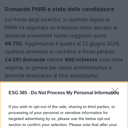
Domande PNRR e stato delle candidature
Sul fronte degli incentivi, lo sportello legato al
PNRR ha registrato un interesse molto elevato: le
domande presentate hanno raggiunto quota
48.750
. Aggiornando il quadro al 22 giugno 2026,
risultano ammesse ai contributi a fondo perduto
24.091 domande
mentre
466 richieste
sono state
respinte, in genere per cause amministrative o
tecniche (mancanza di titoli autorizzativi,
preventivo di connessione, incompatibilità con altri
incentivi o soggetti non legittimati).
ESG 365 -
Do Not Process My Personal Information
Questi aspetti amministrativi e tecnici saranno
If you wish to opt-out of the sale, sharing to third parties, or
probabilmente al centro delle discussioni durante il
processing of your personal or sensitive information for
targeted advertising by us, please use the below opt-out
convegno del Cnel, perché evidenziano la
section to confirm your selection. Please note that after your