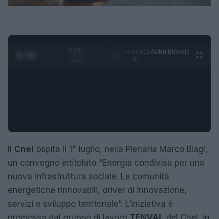
0:29 /
Ad
hub
Media
POWERED
1
/
4
1:23
BY
Il
Cnel
ospita il 1° luglio, nella Plenaria Marco Biagi,
un convegno intitolato “Energia condivisa per una
nuova infrastruttura sociale. Le comunità
energetiche rinnovabili, driver di innovazione,
servizi e sviluppo territoriale”. L’iniziativa è
promossa dal gruppo di lavoro
TENVAL
del Cnel, in